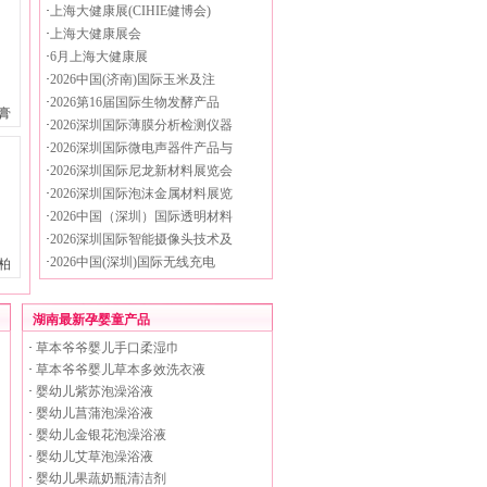
·
上海大健康展(CIHIE健博会)
·
上海大健康展会
·
6月上海大健康展
·
2026中国(济南)国际玉米及注
·
2026第16届国际生物发酵产品
膏
·
2026深圳国际薄膜分析检测仪器
·
2026深圳国际微电声器件产品与
·
2026深圳国际尼龙新材料展览会
·
2026深圳国际泡沫金属材料展览
·
2026中国（深圳）国际透明材料
·
2026深圳国际智能摄像头技术及
·
2026中国(深圳)国际无线充电
柏
湖南最新孕婴童产品
·
草本爷爷婴儿手口柔湿巾
·
草本爷爷婴儿草本多效洗衣液
·
婴幼儿紫苏泡澡浴液
·
婴幼儿菖蒲泡澡浴液
·
婴幼儿金银花泡澡浴液
·
婴幼儿艾草泡澡浴液
·
婴幼儿果蔬奶瓶清洁剂