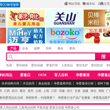
网站导航
收藏本站
设为主页
酒
惠州市美儿婴儿用品公司
陕西关山乳业有限公司
江西贝棒儿童
公司
湖南迈亨母婴用品有限公司
香港欧嘻高婴童用品公司
常熟市婴爵电子商
产品
企业
品牌
百科
展会
资讯
热搜：
婴幼辅食
婴幼保健
婴童护肤
儿童食品
婴幼洗护
婴幼防尿
孕
孕妇用品
婴童店
OEM
育儿百科
孕婴童展
孕婴童
┆
供求招商代理
┆
开店指导
┆
展会报道
┆
孕婴童商学院
┆
孕婴童排行榜
┆
资料下载
西
江西
四川
重庆
贵州
云南
上海
江苏
安徽
浙江
甘肃
福建
湖北
湖南
广
童母婴用品生活馆
孕期营养 -- 钙很重要？
孕婴童行业产品广告聚集
孕婴童品牌
婴儿用品招商
儿童用品招商
早教加盟
婴童店加盟
孕婴童公司