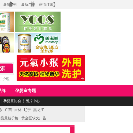
最新公司
最新产品
商情订阅
食品
上海怡氏食品科技有限公司
务公司
湖南美滋生物科技有限公司
妇护理
品牌
孕婴童专题
┆
孕婴童协会
┆
图片中心
东
广西
吉林
辽宁
黑龙江
产品最新价格
黄金区软文广告