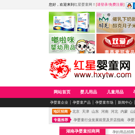
您好，欢迎来到
红星婴童网
！
[
请登录
/
免费注册
]
江西麦嘟嘟食品有限公司
江西醇之客月子米
青岛嘟啦咪婴幼儿用品公司
南昌爱可食品科技有限
网站首页
婴儿用品
儿童用品
孕婴童企业
┆
孕婴童产品
┆
孕婴童市场
┆
新闻中心
地区招商
北京
天津
山东
河南
河北
内蒙
山
专题推荐
孕婴童行业发展前景及开店指南
孕婴
湖南孕婴童招商网
孕妇用品招商