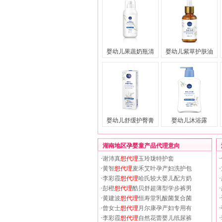
婴幼儿果蔬奶瓶清
婴幼儿紫草护肤油
婴幼儿舒缓护臀膏
婴幼儿沐浴露
湖南地区孕婴童产品代理意向
·
谢沛真
想代理
玉玲珑特护套
·
·
黄智
想代理
麦禾艾叶孕产妇洗护包
·
·
李彩霞
想代理
哈氏较大婴儿配方奶
·
·
彭橙
想代理
酷贝舒超薄型学步裤男
·
·
黄建波
想代理
恒寿堂乳酸菌复合菌
·
·
曾女士
想代理
月尔康孕产妇专用有
·
·
李彩霞
想代理
自然花蕾婴儿纸尿裤
·