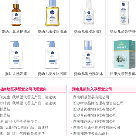
婴幼儿紫草护肤油
婴幼儿橄榄润肤油
婴幼儿橄榄润肤乳
婴幼儿多效护肤
婴幼儿洗发露
婴幼儿洗发沐浴露
婴幼儿泡泡洗发沐
妇康炎净苦参黄
湖南地区孕婴童公司代理意向
湖南最新加入孕婴童公司
何先生 我希望代理该产品，请速联
·
湖南明越贸易有限公司
方叶兵 我希望代理该产品，请速联
·
长沙树歌品牌管理有限责任公司
赵呈新
·
长沙艾裕生物科技有限公司
赵呈新
·
长沙帝荷生物科技有限公司
许 请问代理价是多少？
·
湖南知达医药科技有限公司
张 我希望代理该产品，请速联
·
湖南金润康生物科技有限公司
李小姐 请问代理价是多少？
·
湖南祁东佳俊食品商行