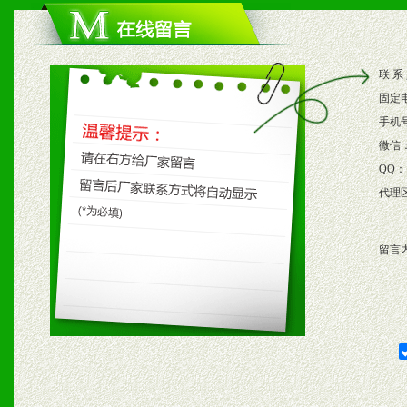
1、根据区域市场协助制定
2、根据具体情况公司给予
联 系
3、根据市场需要，派驻区
固定
保产品顺利销售。
手机
微信
4、根据市场情况公司给予
QQ：
代理
购支持。
留言
五、退换货制度
1、给予前期市场操作一定
2、对于临期，滞销品给予