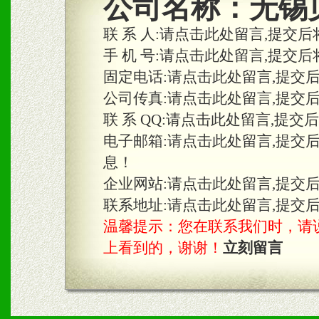
公司名称：
无锡
合作关系。
联 系 人:
请点击此处留言,提交后
手 机 号:
请点击此处留言,提交后
固定电话:
请点击此处留言,提交
三、物料及媒体
公司传真:
请点击此处留言,提交
1、免费提供体验及宣传彩
联 系 QQ:
请点击此处留言,提交
2、不定期在各大知名网站
电子邮箱:
请点击此处留言,提交
息！
知名度和影响力。
企业网站:
请点击此处留言,提交
3、根据地方实际情况提供
联系地址:
请点击此处留言,提交
温馨提示：您在联系我们时，请说是在
具。
上看到的，谢谢！
立刻留言
四、市场操作及支持