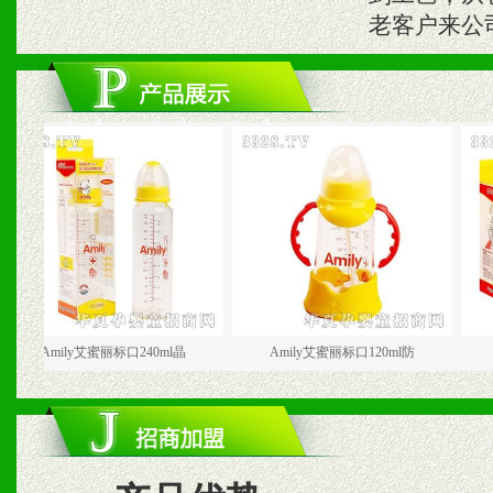
老客户来公
Amily艾蜜丽标口240ml晶
Amily艾蜜丽标口120ml防
Amily