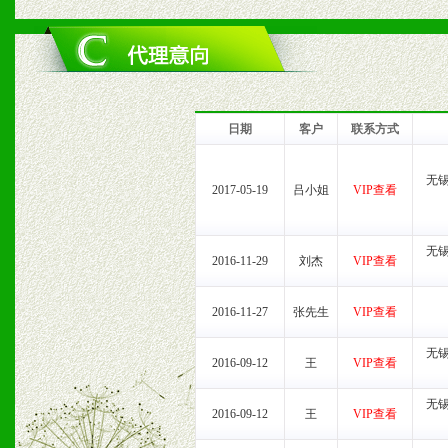
六、服务优势
1、完善的信息服务咨询中
我们将及时回复您的疑问。
日期
客户
联系方式
2、售后服务：突发性产品
无
2017-05-19
吕小姐
VIP查看
以及时受理记录并合理妥善
3、我们时刻整理各区销售
无
2016-11-29
刘杰
VIP查看
时收编销售效果显着的案例
2016-11-27
张先生
VIP查看
无
2016-09-12
王
VIP查看
七、招商代理（全国各地）
无
2016-09-12
王
VIP查看
1、认同我们的经营理念。