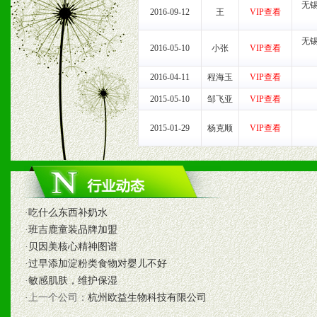
无
2、具备较好商业信誉和资
2016-09-12
王
VIP查看
3、具备区域内良好的终端
无
2016-05-10
小张
VIP查看
4、具备一定业务团队能力
2016-04-11
程海玉
VIP查看
道，医药渠道并为之提供配
2015-05-10
邹飞亚
VIP查看
2015-01-29
杨克顺
VIP查看
5、具备较强的市场操作意
八、品牌产品
·
吃什么东西补奶水
1、不断提升品牌的知名度
·
班吉鹿童装品牌加盟
·
贝因美核心精神图谱
2、不断开创新产品不断满
·
过早添加淀粉类食物对婴儿不好
·
敏感肌肤，维护保湿
化。
·上一个公司：
杭州欧益生物科技有限公司