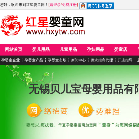
您好，欢迎来到
红星婴童网
！
[
请登录
/
免费注册
]
网站首页
婴儿用品
儿童用品
孕妇用品
婴童店
孕婴童企业
┆
孕婴童产品
┆
孕婴童市场
┆
新闻中心
┆
供求招商代理
┆
开店指导
┆
无锡贝儿宝母婴用品有