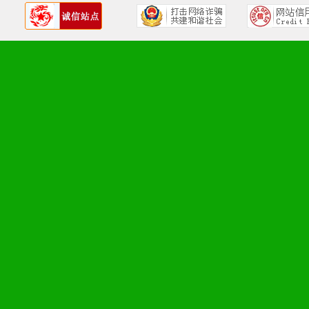
5、返利奖励支持：累计进
6、售后服务支持：营销全
培训等企业售后服务。
7、退换货支持：诚信为本
场操作全程无忧。
十、代理条件
1、拥有婴幼儿产品经销网
者。
2、认同公司产品及经营理