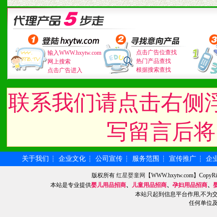
九、加盟优势
1、广告企划支持：产品手
点击广告位查找
输入WWW.hxytw.com
品全面配赠，免费提供软硬
热门产品查找
网上搜索
根据搜索查找
点击广告进入
册、专柜咨询手册等各种市
联系我们请点击右侧
2、市场保护支持：供优质
统一底价供货、严格保证区
写留言后将
3、对代理商、经销商提供
关于我们
企业文化
公司宣传
服务范围
宣传推广
企
┆
┆
┆
┆
┆
单，税务发票，产品质量报
版权所有
红星婴童网
【WWW.hxytw.com】Cop
4、营销技术支持：因地制
本站是专业提供
婴儿用品招商
、
儿童用品招商
、
孕妇用品招商
、
本站只起到信息平台作用,不为
任何单位
专柜、社区、HS、名人营