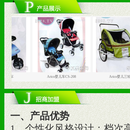
车
Arico婴儿车CS-208
Arico婴儿三轮车
一、产品优势
1、个性化风格设计；档次