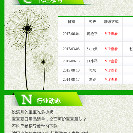
1、完善的信息服务咨询中
我们将及时回复您的疑问。
日期
客户
联系方式
2、售后服务：突发性产品
2017-06-04
郭艳平
VIP查看
以及时受理记录并合理妥善
2017-03-06
张力天
VIP查看
七
3、我们时刻整理各区销售
2015-09-13
张小琴
VIP查看
时收编销售效果显着的案例
2015-08-10
郭东
VIP查看
2014-08-17
陈婷
VIP查看
七、招商代理（全国各地）
1、认同我们的经营理念。
·
没满月的宝宝吃多少奶
·
宝宝夏日用品清单，全面呵护宝宝肌肤？
2、具备较好商业信誉和资
·
不吃早餐易导致学习下降