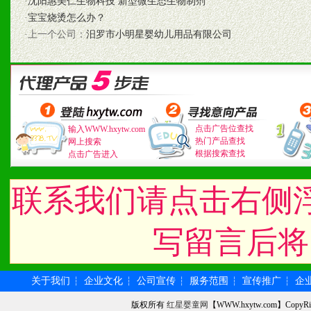
3、具备区域内良好的终端
·
沈阳惠美仁生物科技 新型微生态生物制剂
·
宝宝烧烫怎么办？
4、具备一定业务团队能力
·上一个公司：
汨罗市小明星婴幼儿用品有限公司
道，医药渠道并为之提供配
5、具备较强的市场操作意
点击广告位查找
输入WWW.hxytw.com
热门产品查找
网上搜索
八、品牌产品
根据搜索查找
点击广告进入
1、不断提升品牌的知名度
联系我们请点击右侧
2、不断开创新产品不断满
写留言后将
化。
关于我们
企业文化
公司宣传
服务范围
宣传推广
企
┆
┆
┆
┆
┆
九、加盟优势
版权所有
红星婴童网
【WWW.hxytw.com】Cop