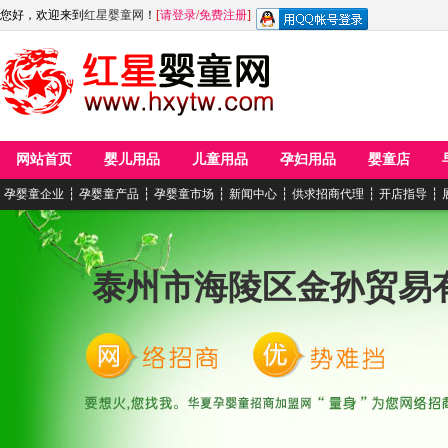
您好，欢迎来到
红星婴童网
！
[
请登录
/
免费注册
]
网站首页
婴儿用品
儿童用品
孕妇用品
婴童店
孕婴童企业
┆
孕婴童产品
┆
孕婴童市场
┆
新闻中心
┆
供求招商代理
┆
开店指导
┆
泰州市海陵区金孙贸易