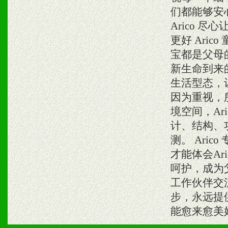
们都能够安心
Arico 尽
更好 Ari
宝都是父母的
新生命到来
生活型态，让
因为重视，
境空间，Ar
计、结构、
测。 Ari
才能体会Ar
呵护，成为
工作伙伴交流
步，永远提
能愈来愈美