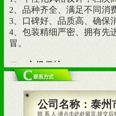
2、品种齐全、满足不同消
3、口碑好、品质高、确保
4、包装精细严密、拥有先
冒。
二、市场保护
1、统一市场价格；建立全
商利润。
2、区域独家经营；建立区
公司名称：
泰州
合作关系。
联 系 人:
请点击此处留言,提交后