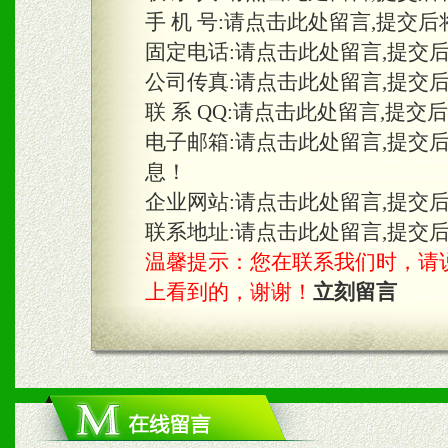
手 机 号:
请点击此处留言,提交后
固定电话:
请点击此处留言,提交
三、物料及媒体
公司传真:
请点击此处留言,提交
1、免费提供体验及宣传彩
联 系 QQ:
请点击此处留言,提交
2、不定期在各大知名网站
电子邮箱:
请点击此处留言,提交
息！
知名度和影响力。
企业网站:
请点击此处留言,提交
3、根据地方实际情况提供
联系地址:
请点击此处留言,提交
温馨提示：您在联系我们时，请说是在
具。
上看到的，谢谢！
立刻留言
四、市场操作及支持
1、根据区域市场协助制定