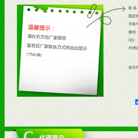
2、根据具体情况公司给予
联 系
3、根据市场需要，派驻区
固定
保产品顺利销售。
手机
微信
4、根据市场情况公司给予
QQ：
代理
购支持。
留言
五、退换货制度
1、给予前期市场操作一定
2、对于临期，滞销品给予
六、服务优势