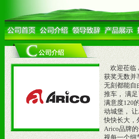
欢迎莅临 A
获奖无数并享
无刻都能自
推车， 满
满意度12
动城堡， 让
快快长大，
Arico品
视每一个细