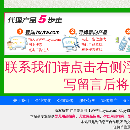
点击广告位查找
输入WWW.hxytw.com
热门产品查找
网上搜索
根据搜索查找
点击广告进入
联系我们请点击右侧
写留言后将
关于我们
企业文化
公司宣传
服务范围
宣传推广
企
┆
┆
┆
┆
┆
版权所有
红星婴童网
【WWW.hxytw.com】Cop
本站是专业提供
婴儿用品招商
、
儿童用品招商
、
孕妇用品招商
、
本站只起到信息平台作用,不为
任何单位