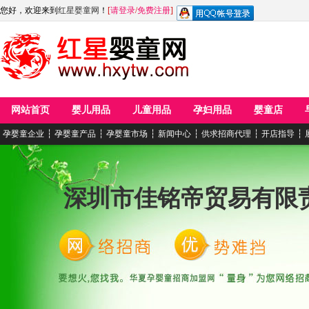
您好，欢迎来到
红星婴童网
！
[
请登录
/
免费注册
]
网站首页
婴儿用品
儿童用品
孕妇用品
婴童店
孕婴童企业
┆
孕婴童产品
┆
孕婴童市场
┆
新闻中心
┆
供求招商代理
┆
开店指导
┆
深圳市佳铭帝贸易有限