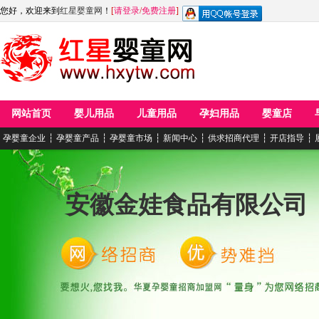
您好，欢迎来到
红星婴童网
！
[
请登录
/
免费注册
]
网站首页
婴儿用品
儿童用品
孕妇用品
婴童店
孕婴童企业
┆
孕婴童产品
┆
孕婴童市场
┆
新闻中心
┆
供求招商代理
┆
开店指导
┆
安徽金娃食品有限公司