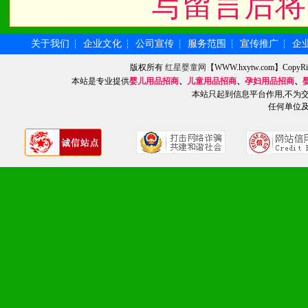
写留言后将
关于我们
企业文化
公司宣传
服务范围
宣传推广
企
┆
┆
┆
┆
┆
版权所有
红星婴童网
【WWW.hxytw.com】Cop
本站是专业提供
婴儿用品招商
、
儿童用品招商
、
孕妇用品招商
、
本站只起到信息平台作用,不为
任何单位