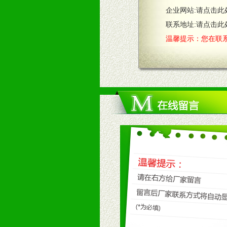
企业网站:
请点击此
2、售后服务：突发性产品问题或消
3、我们时刻整理各区销售情况，帮
联系地址:
请点击此
温馨提示：您在联系
七、招商代理（全国各地）
1、认同我们的经营理念。
2、具备较好商业信誉和资金实力。
3、具备区域内良好的终端网点和销
4、具备一定业务团队能力覆盖区域
5、具备较强的市场操作意识，投入
八、品牌产品
1、不断提升品牌的知名度，美誉度。
2、不断开创新产品不断满足消费者
九、加盟优势
1、广告企划支持：产品手册、PO
场武器。
2、市场保护支持：供优质产品，全