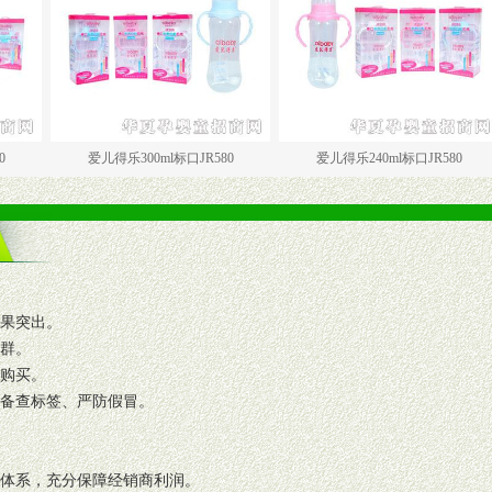
爱儿得乐300ml标口JR580
爱儿得乐240ml标口JR580
爱
效果突出。
人群。
复购买。
码备查标签、严防假冒。
格体系，充分保障经销商利润。