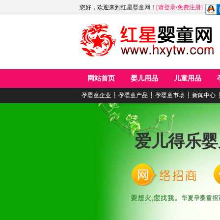
您好，欢迎来到
红星婴童网
！
[
请登录
/
免费注册
]
网站首页
婴儿用品
儿童用品
孕婴童企业
┆
孕婴童产品
┆
孕婴童市场
┆
新闻中心
爱儿得乐婴