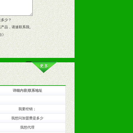
作方案。
是多少？
该产品，请速联系我。
款
》
详细内容|联系地址
训。
我要经销；
我想问加盟费是多少
我想代理