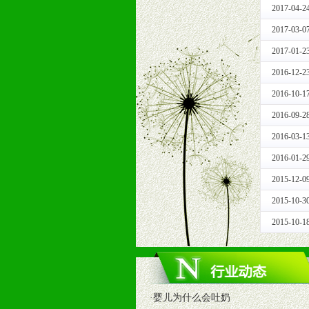
2017-04-2
根据市场开发需要，为代理商、经销
专业的孕婴童媒体、杂志、直销目录
2017-03-0
专业的孕婴童媒体、杂志、直销目录
2017-01-2
4、专业完善的售后服务支持
2016-12-2
5、确保经销商相应区域内的独家垄
6、实施经营管理支持，根据经销商
2016-10-1
7、严格控制价格的波动，并给予相
2016-09-2
8、提供合理的退换货保障制度，保
2016-03-1
9、及时有力的推出各种终端促销活
拉宝、海报、试用装等）
2016-01-2
10、提供信息支持，使经销商商融
2015-12-0
11、提供方便、快捷、灵活、安全、
2015-10-3
12、不断寻求国际前缘产品，完善
2015-10-1
和终端客户提供更好的支持和服务。
十二、加盟方法
1、通过电话、邮件、网上留言等方
2、与我公司相关人员取得联系之后
·
婴儿为什么会吐奶
3、加盟者也可到我公司实地考察，