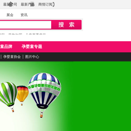
最新公司
最新产品
商情订阅
展会
资讯
初乳
早教加盟
儿童夏季童装
童品牌
孕婴童专题
┆
孕婴童协会
┆
图片中心