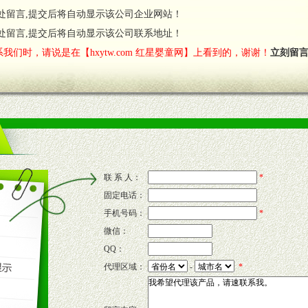
处留言,提交后将自动显示该公司企业网站！
费者意见反馈，我们予以及时受理记录并合理妥善解决。
您诊断、分析市场，及时收编销售效果显着的案例，与您共商启动市场。
处留言,提交后将自动显示该公司联系地址！
我们时，请说是在【hxytw.com 红星婴童网】上看到的，谢谢！
立刻留
售渠道。
的流通渠道，孕婴童渠道，医药渠道并为之提供配送服务。
意识和配合意识。
联 系 人：
*
固定电话：
的新需求及适应市场变化。
手机号码：
*
微信：
QQ：
P宣传画、三折页及宣传礼品全面配赠，免费提供软硬性平面广告、电台广
代理区域：
-
*
套合法经营手续，采取统一底价供货、严格保证区域市场独占，杜绝串货