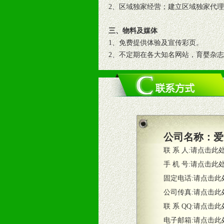
2、区域独家经营；建立区域独家代
三、物料及媒体
1、免费提供体验及宣传彩页。
2、不定期在各大知名网站，育婴杂
3、根据地方实际情况提供销售喷绘
四、市场操作及支持
1、根据区域市场协助制定具体营销
2、根据具体情况公司给予必要市场
3、根据市场需要，派驻区域销售人
公司名称：
爱
4、根据市场情况公司给予专职或兼
联 系 人:
请点击此
五、退换货制度
手 机 号:
请点击此
1、给予前期市场操作一定比例退换
固定电话:
请点击此
2、对于临期，滞销品给予一定比例
公司传真:
请点击此
联 系 QQ:
请点击此
六、服务优势
电子邮箱:
请点击此
1、完善的信息服务咨询中心：本着