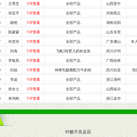
4
王秀芝
VIP查看
全部产品
山西晋中
商提供活动策划，物料支持、人员支持等。媒体宣传支持
等全国性投放，扩大产品体宣传支持
7
张亚平
VIP查看
全部产品
河南商丘
等全国性投放，扩大产品宣传，提高产品美誉度。
3
杨艳
VIP查看
全部产品
湖南岳阳
3
陈蒙蒙
VIP查看
全部产品
山东东营
断性经营权益。
销售情况派人员驻地指导。
7
何杏玲
VIP查看
全部产品
广东佛山
本
应的政策，充分保证经销产品丰厚的利润空间和市场经营的高额回报。
8
刘海
VIP查看
飞帆2段婴儿奶粉盒装
四川泸州
证经销商合作零风险。
3
李银凤
VIP查看
全部产品
广西桂林
动来帮助经销商启动和拉动市场销售，提供终端物料及宣传促销用品的支持
9
邱姐
VIP查看
神果乳酸菌配方牛奶粉
四川自贡
我
入公司经营中，充分了解来自公司的行销计划，产品的发展，以及行业市场
9
李超
VIP查看
全部产品
浙江湖州
高效和准确的后勤配送物。
0
徐女士
VIP查看
全部产品
山西临汾
母婴、儿童产品品类，为中国妈妈、宝宝提供完善的营养健康产品和宣传普
8
单鸿刚
VIP查看
全部产品
浙江金华
式与我公司相关负责人取得联系。
需详细阅读公司有关制度以及合作加盟流程。
·
叶酸不良反应
合作洽谈。