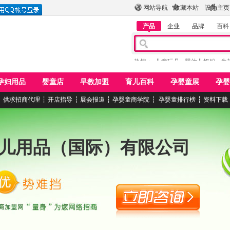
网站导航
收藏本站
设为主页
产品
企业
品牌
百科
热搜：
儿童玩具
婴幼儿奶粉
牛
孕妇用品
婴童店
早教加盟
育儿百科
孕婴童展
孕婴
┆
供求招商代理
┆
开店指导
┆
展会报道
┆
孕婴童商学院
┆
孕婴童排行榜
┆
资料下载
儿用品（国际）有限公司