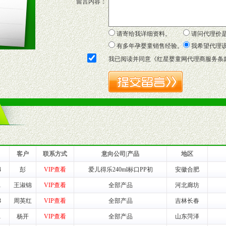
留言内容：
证明复印件，财务以帐单，税务发票，产品质量报告检测单，产品批号；
方案，专家顾问团提供专柜、社区、HS、名人营销等各种模式市场实战操
年终完成任务返利。
请寄给我详细资料。
请问代理价
务，提供企划、咨询、培训等企业售后服务。
有多年孕婴童销售经验。
我希望代理
保障制度，使经销商市场操作全程无忧。
我已阅读并同意《
红星婴童网代理商服务条
品或保健食品相关渠道者。
好的商业道德，良好的商誉，良好的市场网络的公司及销售自然人。
一最低零售价销售，保证良性的价格体系，保证均衡的利润体系。
业信誉，具备地理区位优势。
货。
客户
联系方式
意向公司|产品
地区
4
彭
VIP查看
爱儿得乐240ml标口PP初
安徽合肥
养师、儿童营养专家为客户提供包括销售、营养、售后服务等各项专业培
1
王淑锦
VIP查看
全部产品
河北廊坊
3
周英红
VIP查看
全部产品
吉林长春
VI手册、专柜、POP终端宣传物料、多样化的促销物品、礼品等。
1
杨开
VIP查看
全部产品
山东菏泽