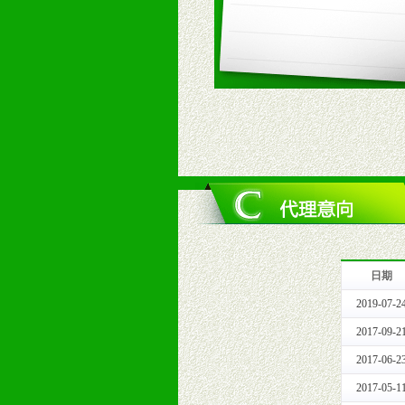
3、对代理商、经销商提供公司资执
4、营销技术支持：因地制宜，采取
5、返利奖励支持：累计进货奖励，
6、售后服务支持：营销全程跟踪服
7、退换货支持：诚信为本的退换货
十、代理条件
1、拥有婴幼儿产品经销网络，营养
2、认同公司产品及经营理念，有良
3、严格按照统一最低渠道价格，统
4、具有一定的资金实力，良好的商
5、为维护区域经销商利益，不得窜
日期
十一、公司支持
2019-07-2
1、免费人员培训支持
由销售明星、业务拓展能手、专业营
2017-09-2
2、终端宣传品支持
2017-06-2
提供全国统一的产品手册、妈妈手册、
2017-05-1
3、大型促销活动支持