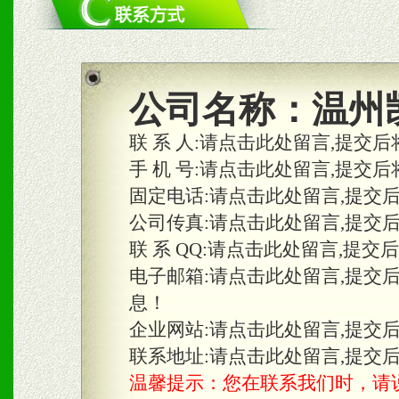
1、统一市场价格；建立全
商利润。
2、区域独家经营；建立区
公司名称：
温州
合作关系。
联 系 人:
请点击此处留言,提交后
手 机 号:
请点击此处留言,提交后
固定电话:
请点击此处留言,提交
三、物料及媒体
公司传真:
请点击此处留言,提交
1、免费提供体验及宣传彩
联 系 QQ:
请点击此处留言,提交
2、不定期在各大知名网站
电子邮箱:
请点击此处留言,提交
息！
知名度和影响力。
企业网站:
请点击此处留言,提交
3、根据地方实际情况提供
联系地址:
请点击此处留言,提交
温馨提示：您在联系我们时，请说是在
具。