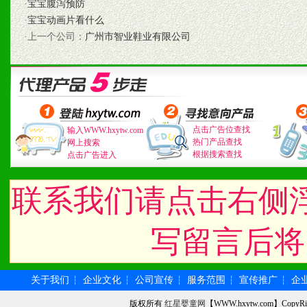
·
宝宝腹泻预防
·
宝宝动画片看什么
七、招商代理（全国各地）
·上一个公司：
广州市智业鞋业有限公司
1、认同我们的经营理念。
2、具备较好商业信誉和资
3、具备区域内良好的终端
点击广告位查找
输入WWW.hxytw.com
热门产品查找
4、具备一定业务团队能力
网上搜索
根据搜索查找
点击广告进入
道，医药渠道并为之提供配
联系我们请点击右侧
5、具备较强的市场操作意
写留言后将
八、品牌产品
关于我们
企业文化
公司宣传
服务范围
宣传推广
企
┆
┆
┆
┆
┆
1、不断提升品牌的知名度
版权所有
红星婴童网
【WWW.hxytw.com】Cop