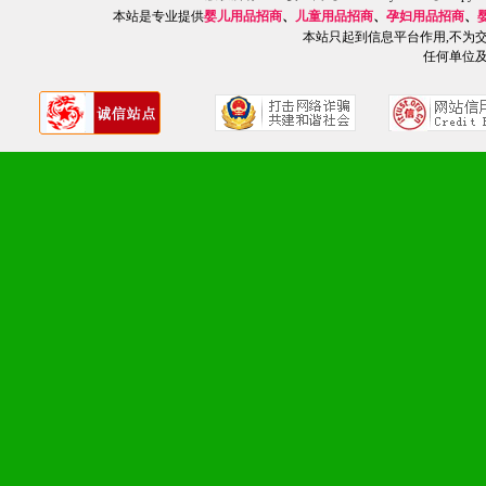
本站是专业提供
婴儿用品招商
、
儿童用品招商
、
孕妇用品招商
、
2、不断开创新产品不断满
本站只起到信息平台作用,不为
任何单位
化。
九、加盟优势
1、广告企划支持：产品手
品全面配赠，免费提供软硬
册、专柜咨询手册等各种市
2、市场保护支持：供优质
统一底价供货、严格保证区
3、对代理商、经销商提供