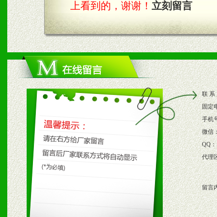
上看到的，谢谢！
立刻留言
四、市场操作及支持
1、根据区域市场协助制定
2、根据具体情况公司给予
联 系
3、根据市场需要，派驻区
固定
保产品顺利销售。
手机
微信
4、根据市场情况公司给予
QQ：
代理
购支持。
留言
五、退换货制度