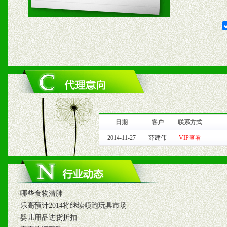
1、给予前期市场操作一定
2、对于临期，滞销品给予
六、服务优势
1、完善的信息服务咨询中
我们将及时回复您的疑问。
日期
客户
联系方式
2、售后服务：突发性产品
2014-11-27
薛建伟
VIP查看
以及时受理记录并合理妥善
3、我们时刻整理各区销售
·
哪些食物清肺
时收编销售效果显着的案例
·
乐高预计2014将继续领跑玩具市场
·
婴儿用品进货折扣