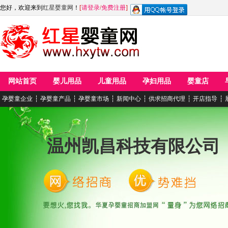
您好，欢迎来到
红星婴童网
！
[
请登录
/
免费注册
]
网站首页
婴儿用品
儿童用品
孕妇用品
婴童店
孕婴童企业
┆
孕婴童产品
┆
孕婴童市场
┆
新闻中心
┆
供求招商代理
┆
开店指导
┆
温州凯昌科技有限公司