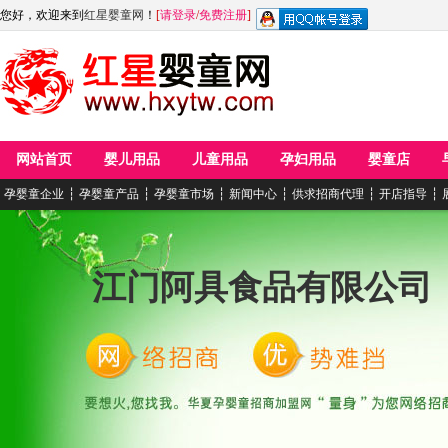
您好，欢迎来到
红星婴童网
！
[
请登录
/
免费注册
]
网站首页
婴儿用品
儿童用品
孕妇用品
婴童店
孕婴童企业
┆
孕婴童产品
┆
孕婴童市场
┆
新闻中心
┆
供求招商代理
┆
开店指导
┆
江门阿具食品有限公司