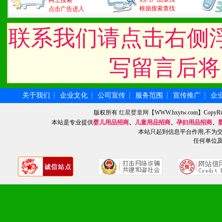
网上搜索
根据搜索查找
点击广告进入
联系我们请点击右侧
写留言后将
关于我们
企业文化
公司宣传
服务范围
宣传推广
企
┆
┆
┆
┆
┆
版权所有
红星婴童网
【WWW.hxytw.com】Cop
本站是专业提供
婴儿用品招商
、
儿童用品招商
、
孕妇用品招商
、
本站只起到信息平台作用,不为
任何单位