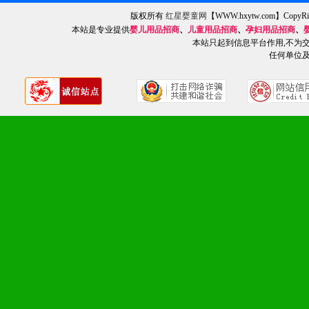
1、不断提升品牌的知名度
版权所有
红星婴童网
【WWW.hxytw.com】Cop
本站是专业提供
婴儿用品招商
、
儿童用品招商
、
孕妇用品招商
、
2、不断开创新产品不断满
本站只起到信息平台作用,不为
任何单位
化。
九、加盟优势
1、广告企划支持：产品手
品全面配赠，免费提供软硬
册、专柜咨询手册等各种市
2、市场保护支持：供优质
统一底价供货、严格保证区
3、对代理商、经销商提供