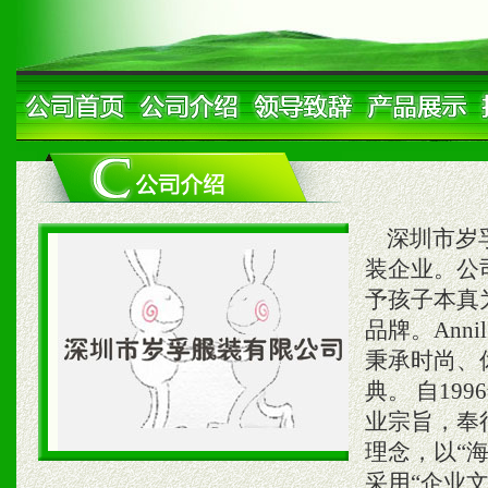
深圳市岁孚
装企业。公
予孩子本真为
品牌。An
秉承时尚、
典。 自19
业宗旨，奉
理念，以“
采用“企业