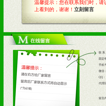
温馨提示：您在联系我们时，请说是在
具。
上看到的，谢谢！
立刻留言
四、市场操作及支持
1、根据区域市场协助制定
2、根据具体情况公司给予
联 系
3、根据市场需要，派驻区
固定
保产品顺利销售。
手机
微信
4、根据市场情况公司给予
QQ：
代理
购支持。
留言