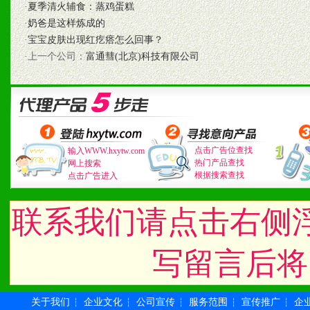
·
夏季清火辅食：蒸鸡蛋糕
·
奶爸是这样炼成的
·
宝宝皮肤出现红疙瘩怎么回事？
七、招商代理（全国各地）
·上一个公司：
富通彗(北京)科技有限公司
1、认同我们的经营理念。
2、具备较好商业信誉和资
3、具备区域内良好的终端
点击广告位查找
输入WWW.hxytw.com
热门产品查找
4、具备一定业务团队能力
网上搜索
根据搜索查找
点击广告进入
道，医药渠道并为之提供配
联系我们请点击右侧
5、具备较强的市场操作意
写留言后将
八、品牌产品
关于我们
企业文化
公司宣传
服务范围
宣传推广
企
┆
┆
┆
┆
┆