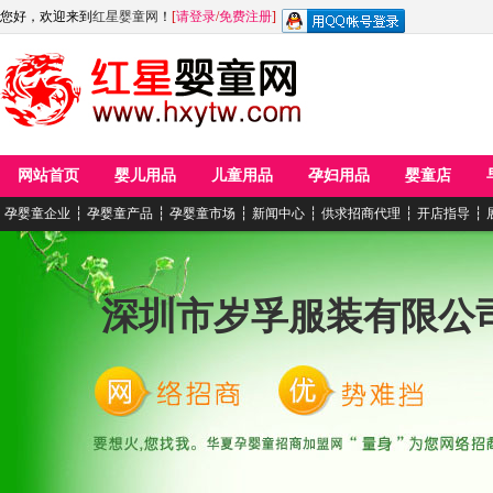
您好，欢迎来到
红星婴童网
！
[
请登录
/
免费注册
]
网站首页
婴儿用品
儿童用品
孕妇用品
婴童店
孕婴童企业
┆
孕婴童产品
┆
孕婴童市场
┆
新闻中心
┆
供求招商代理
┆
开店指导
┆
深圳市岁孚服装有限公