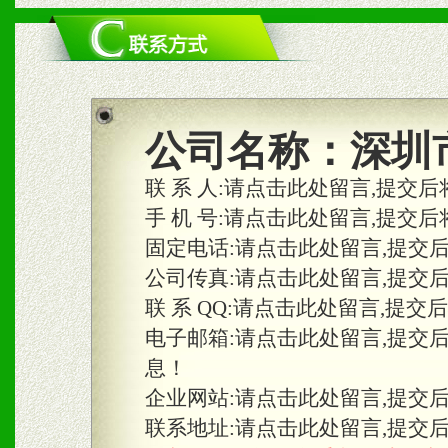
二、市场保护
1、统一市场价格；建立全
商利润。
2、区域独家经营；建立区
公司名称：
深圳
合作关系。
联 系 人:
请点击此处留言,提交后
手 机 号:
请点击此处留言,提交后
固定电话:
请点击此处留言,提交
三、物料及媒体
公司传真:
请点击此处留言,提交
1、免费提供体验及宣传彩
联 系 QQ:
请点击此处留言,提交
2、不定期在各大知名网站
电子邮箱:
请点击此处留言,提交
息！
知名度和影响力。
企业网站:
请点击此处留言,提交
3、根据地方实际情况提供
联系地址:
请点击此处留言,提交