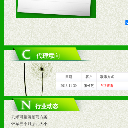
五、退换货制度
1、给予前期市场操作一定
2、对于临期，滞销品给予
六、服务优势
1、完善的信息服务咨询中
我们将及时回复您的疑问。
日期
客户
联系方式
2、售后服务：突发性产品
2013-11-30
张长芝
VIP查看
以及时受理记录并合理妥善
3、我们时刻整理各区销售
·
几米可童装招商方案
时收编销售效果显着的案例
·
怀孕三个月胎儿大小