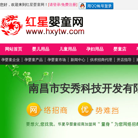
您好，欢迎来到
红星婴童网
！
[
请登录
/
免费注册
]
网站首页
婴儿用品
儿童用品
孕妇用品
婴童店
孕婴童企业
┆
孕婴童产品
┆
孕婴童市场
┆
新闻中心
┆
供求招商代理
┆
开店指导
┆
南昌市安秀科技开发有