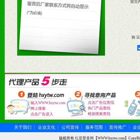
留言
验 证
点击广告位查找
输入WWW.hxytw.com
热门产品查找
网上搜索
根据搜索查找
点击广告进入
关于我们
企业文化
公司宣传
服务范围
宣传推广
企
┆
┆
┆
┆
┆
版权所有
红星婴童网
【WWW.hxytw.com】Cop