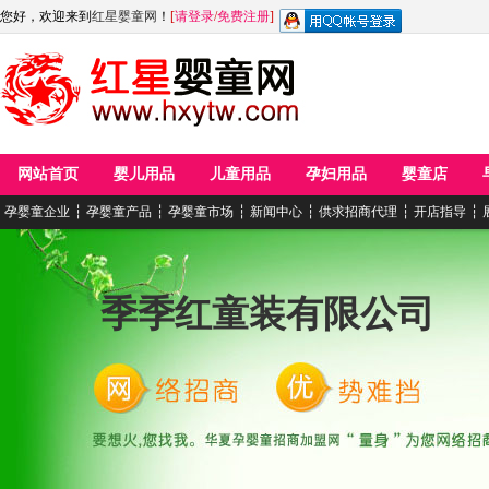
您好，欢迎来到
红星婴童网
！
[
请登录
/
免费注册
]
网站首页
婴儿用品
儿童用品
孕妇用品
婴童店
孕婴童企业
┆
孕婴童产品
┆
孕婴童市场
┆
新闻中心
┆
供求招商代理
┆
开店指导
┆
季季红童装有限公司