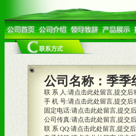
公司名称：
季季
联 系 人:
请点击此处留言,提交后
手 机 号:
请点击此处留言,提交后
固定电话:
请点击此处留言,提交
公司传真:
请点击此处留言,提交
联 系 QQ:
请点击此处留言,提交