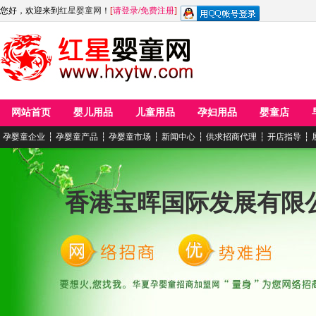
您好，欢迎来到
红星婴童网
！
[
请登录
/
免费注册
]
网站首页
婴儿用品
儿童用品
孕妇用品
婴童店
孕婴童企业
┆
孕婴童产品
┆
孕婴童市场
┆
新闻中心
┆
供求招商代理
┆
开店指导
┆
香港宝晖国际发展有限