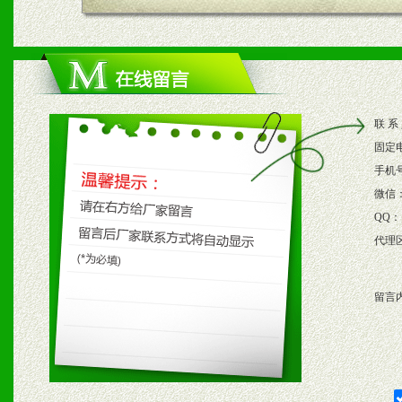
四、市场操作及支持
1、根据区域市场协助制定
2、根据具体情况公司给予
联 系
3、根据市场需要，派驻区
固定
保产品顺利销售。
手机
微信
4、根据市场情况公司给予
QQ：
代理
购支持。
留言
五、退换货制度
1、给予前期市场操作一定