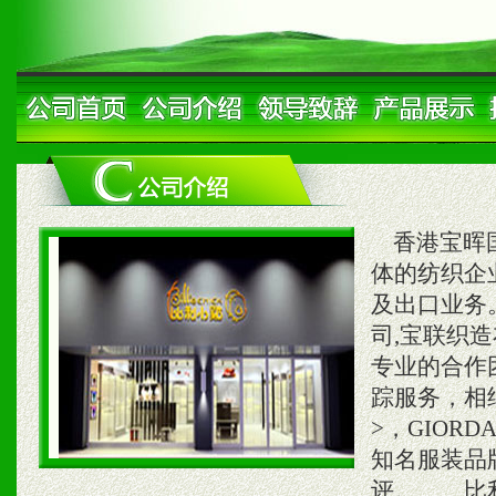
香港宝晖国
体的纺织企
及出口业务
司,宝联织
专业的合作
踪服务，相继
>，GIORD
知名服装品
评。 比利小