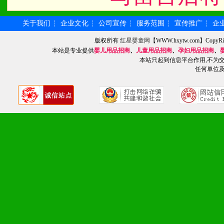
化。
关于我们
企业文化
公司宣传
服务范围
宣传推广
企
┆
┆
┆
┆
┆
版权所有
红星婴童网
【WWW.hxytw.com】Cop
九、加盟优势
本站是专业提供
婴儿用品招商
、
儿童用品招商
、
孕妇用品招商
、
本站只起到信息平台作用,不为
1、广告企划支持：产品手
任何单位
品全面配赠，免费提供软硬
册、专柜咨询手册等各种市
2、市场保护支持：供优质
统一底价供货、严格保证区
3、对代理商、经销商提供
单，税务发票，产品质量报
4、营销技术支持：因地制