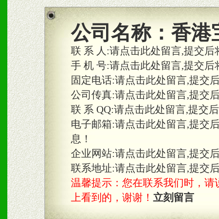
商利润。
2、区域独家经营；建立区
公司名称：
香港
合作关系。
联 系 人:
请点击此处留言,提交后
手 机 号:
请点击此处留言,提交后
固定电话:
请点击此处留言,提交
三、物料及媒体
公司传真:
请点击此处留言,提交
1、免费提供体验及宣传彩
联 系 QQ:
请点击此处留言,提交
2、不定期在各大知名网站
电子邮箱:
请点击此处留言,提交
息！
知名度和影响力。
企业网站:
请点击此处留言,提交
3、根据地方实际情况提供
联系地址:
请点击此处留言,提交
温馨提示：您在联系我们时，请说是在
具。
上看到的，谢谢！
立刻留言