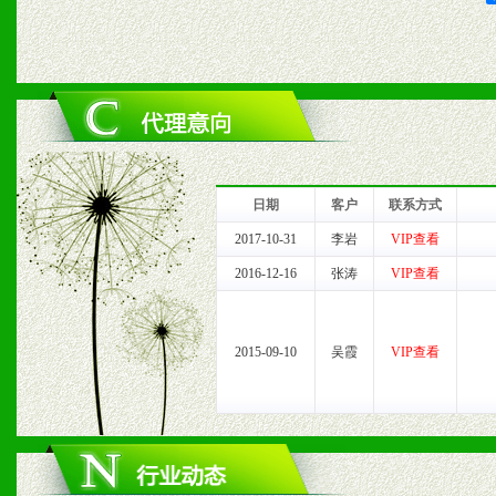
2、对于临期，滞销品给予
六、服务优势
1、完善的信息服务咨询中
我们将及时回复您的疑问。
日期
客户
联系方式
2、售后服务：突发性产品
2017-10-31
李岩
VIP查看
2016-12-16
张涛
VIP查看
以及时受理记录并合理妥善
3、我们时刻整理各区销售
2015-09-10
吴霞
VIP查看
时收编销售效果显着的案例
七、招商代理（全国各地）