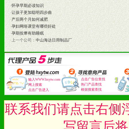
·
怀孕早期必读知识
1、认同我们的经营理念。
·
让孩子更加聪明四步曲
2、具备较好商业信誉和资
·
产后两个月如何减肥
·
孕妇网络课堂有哪些好处
3、具备区域内良好的终端
·
孕期按摩有助睡眠
·上一个公司：
中山海达日用制品厂
4、具备一定业务团队能力
道，医药渠道并为之提供配
5、具备较强的市场操作意
点击广告位查找
输入WWW.hxytw.com
热门产品查找
网上搜索
根据搜索查找
点击广告进入
八、品牌产品
联系我们请点击右侧
1、不断提升品牌的知名度
2、不断开创新产品不断满
写留言后将