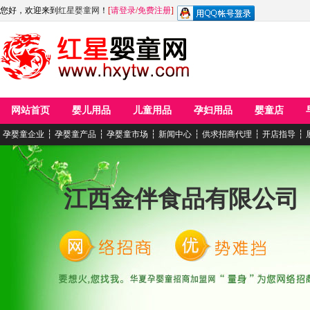
您好，欢迎来到
红星婴童网
！
[
请登录
/
免费注册
]
网站首页
婴儿用品
儿童用品
孕妇用品
婴童店
孕婴童企业
┆
孕婴童产品
┆
孕婴童市场
┆
新闻中心
┆
供求招商代理
┆
开店指导
┆
江西金伴食品有限公司