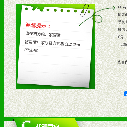
2、根据具体情况公司给予
联 系
3、根据市场需要，派驻区
固定
保产品顺利销售。
手机
微信
4、根据市场情况公司给予
QQ：
代理
购支持。
留言
五、退换货制度
1、给予前期市场操作一定
2、对于临期，滞销品给予
六、服务优势