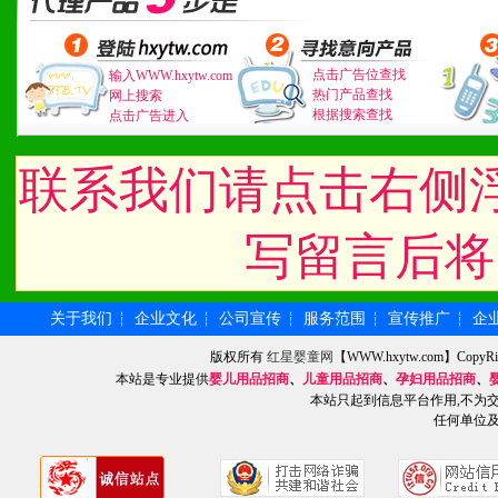
1、广告企划支持：产品手
品全面配赠，免费提供软硬
点击广告位查找
输入WWW.hxytw.com
热门产品查找
网上搜索
根据搜索查找
点击广告进入
册、专柜咨询手册等各种市
2、市场保护支持：供优质
联系我们请点击右侧
统一底价供货、严格保证区
写留言后将
3、对代理商、经销商提供
单，税务发票，产品质量报
关于我们
企业文化
公司宣传
服务范围
宣传推广
企
┆
┆
┆
┆
┆
版权所有
红星婴童网
【WWW.hxytw.com】Cop
4、营销技术支持：因地制
本站是专业提供
婴儿用品招商
、
儿童用品招商
、
孕妇用品招商
、
本站只起到信息平台作用,不为
专柜、社区、HS、名人营
任何单位
5、返利奖励支持：累计进