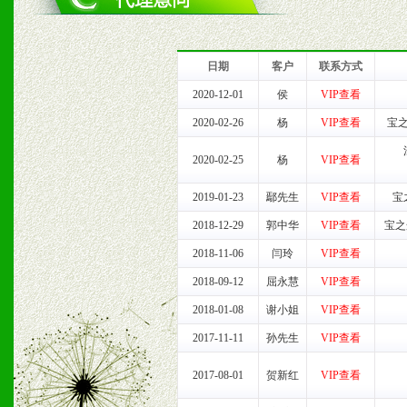
1、完善的信息服务咨询中
我们将及时回复您的疑问。
日期
客户
联系方式
2、售后服务：突发性产品
2020-12-01
侯
VIP查看
2020-02-26
杨
VIP查看
宝
以及时受理记录并合理妥善
2020-02-25
杨
VIP查看
3、我们时刻整理各区销售
2019-01-23
鄢先生
VIP查看
宝
时收编销售效果显着的案例
2018-12-29
郭中华
VIP查看
宝之
2018-11-06
闫玲
VIP查看
2018-09-12
屈永慧
VIP查看
七、招商代理（全国各地）
2018-01-08
谢小姐
VIP查看
1、认同我们的经营理念。
2017-11-11
孙先生
VIP查看
2、具备较好商业信誉和资
2017-08-01
贺新红
VIP查看