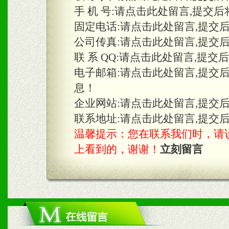
手 机 号:
请点击此处留言,提交后
固定电话:
请点击此处留言,提交
三、物料及媒体
公司传真:
请点击此处留言,提交
1、免费提供体验及宣传彩
联 系 QQ:
请点击此处留言,提交
2、不定期在各大知名网站
电子邮箱:
请点击此处留言,提交
息！
知名度和影响力。
企业网站:
请点击此处留言,提交
3、根据地方实际情况提供
联系地址:
请点击此处留言,提交
温馨提示：您在联系我们时，请说是在
具。
上看到的，谢谢！
立刻留言
四、市场操作及支持
1、根据区域市场协助制定