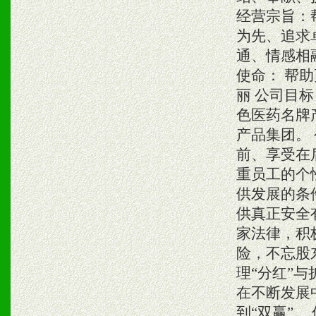
经营宗旨：
为先、追求
通、情感相
使命： 帮
丽 公司目
色医药名牌
产品集团。
前、享受在
重员工的个
供发展的条
供真正安全
家法律，积
险，不忘股
理“分红”
在不断发展
到“双赢”