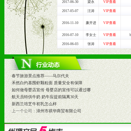
3、具备区域内良好的终端
2017-06-30
梁永
VIP查看
2017-05-07
汪涛
VIP查看
4、具备一定业务团队能力
2016-11-10
廉开进
VIP查看
道，医药渠道并为之提供配
2016-07-10
李女士
VIP查看
5、具备较强的市场操作意
2016-06-03
张涛
VIP查看
八、品牌产品
1、不断提升品牌的知名度
·
春节旅游景点推荐——马尔代夫
·
禾然白灼基围虾颗粒面 质量安全有保障
2、不断开创新产品不断满
·
如何做母婴店宣传 母婴店的宣传可以通过哪
·
航天员特供牛奶 奶牛应提前隔离30天
化。
·
新西兰培芝牛初乳怎么样
·上一个公司：
漳州市祺华商贸有限公司
九、加盟优势