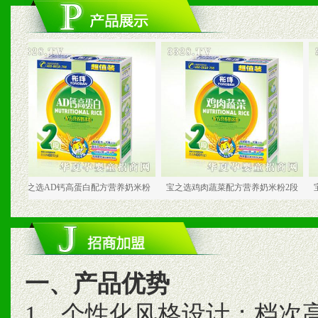
选AD钙高蛋白配方营养奶米粉
宝之选鸡肉蔬菜配方营养奶米粉2段
宝之选乳清
一、产品优势
1、个性化风格设计；档次