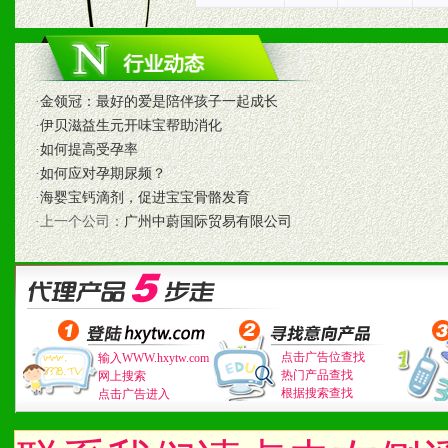
2、售后服务：突发性产品
以及时受理记录并合理妥善
3、我们时刻整理各区销售
·
金领冠：最好的爱是陪伴孩子一起成长
时收编销售效果显着的案例
·
伊贝滋益生元开味宝帮助消化
·
如何提高受孕率
·
如何应对孕期尿频？
·
海婴宝钙滴剂，促进宝宝骨骼发育
七、招商代理（全国各地）
·上一个公司：
广州中蔚国际贸易有限公司
1、认同我们的经营理念。
2、具备较好商业信誉和资
3、具备区域内良好的终端
点击广告位查找
输入WWW.hxytw.com
热门产品查找
4、具备一定业务团队能力
网上搜索
根据搜索查找
点击广告进入
道，医药渠道并为之提供配