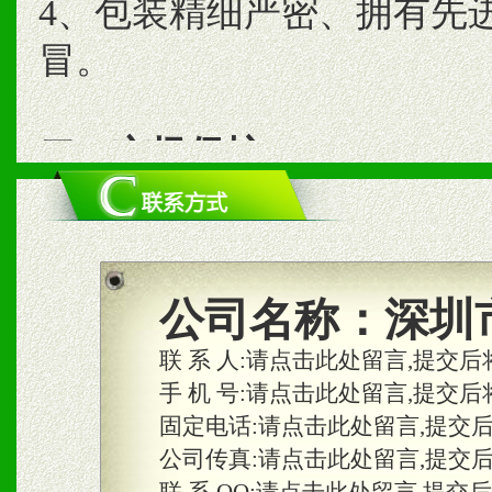
4、包装精细严密、拥有先
冒。
二、市场保护
1、统一市场价格；建立全
商利润。
2、区域独家经营；建立区
公司名称：
深圳
合作关系。
联 系 人:
请点击此处留言,提交后
手 机 号:
请点击此处留言,提交后
固定电话:
请点击此处留言,提交
三、物料及媒体
公司传真:
请点击此处留言,提交
1、免费提供体验及宣传彩