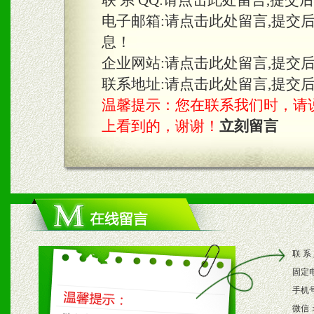
联 系 QQ:
请点击此处留言,提交
2、不定期在各大知名网站
电子邮箱:
请点击此处留言,提交
息！
知名度和影响力。
企业网站:
请点击此处留言,提交
3、根据地方实际情况提供
联系地址:
请点击此处留言,提交
温馨提示：您在联系我们时，请说是在
具。
上看到的，谢谢！
立刻留言
四、市场操作及支持
1、根据区域市场协助制定
2、根据具体情况公司给予
联 系
3、根据市场需要，派驻区
固定
保产品顺利销售。
手机
微信