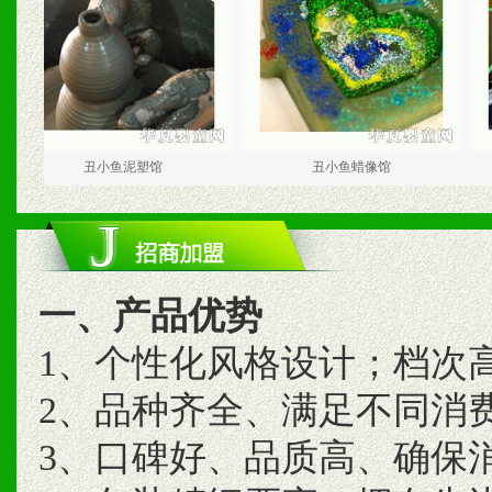
丑小鱼泥塑馆
丑小鱼蜡像馆
一、产品优势
1、个性化风格设计；档次
2、品种齐全、满足不同消
3、口碑好、品质高、确保