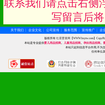
联系我们请点击右侧
5、具备较强的市场操作意
写留言后将
八、品牌产品
关于我们
企业文化
公司宣传
服务范围
宣传推广
企
┆
┆
┆
┆
┆
1、不断提升品牌的知名度
版权所有
红星婴童网
【WWW.hxytw.com】Cop
本站是专业提供
婴儿用品招商
、
儿童用品招商
、
孕妇用品招商
、
2、不断开创新产品不断满
本站只起到信息平台作用,不为
任何单位
化。
九、加盟优势
1、广告企划支持：产品手
品全面配赠，免费提供软硬