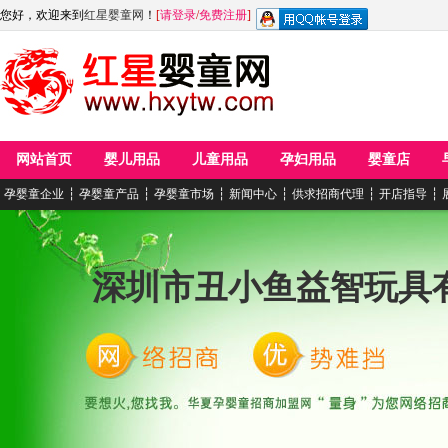
您好，欢迎来到
红星婴童网
！
[
请登录
/
免费注册
]
网站首页
婴儿用品
儿童用品
孕妇用品
婴童店
孕婴童企业
┆
孕婴童产品
┆
孕婴童市场
┆
新闻中心
┆
供求招商代理
┆
开店指导
┆
深圳市丑小鱼益智玩具