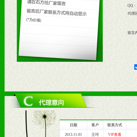
4、根据市场情况公司给予
QQ：
代理
购支持。
留言
五、退换货制度
1、给予前期市场操作一定
2、对于临期，滞销品给予
六、服务优势
1、完善的信息服务咨询中
我们将及时回复您的疑问。
日期
客户
联系方式
2013-11-01
王珂
VIP查看