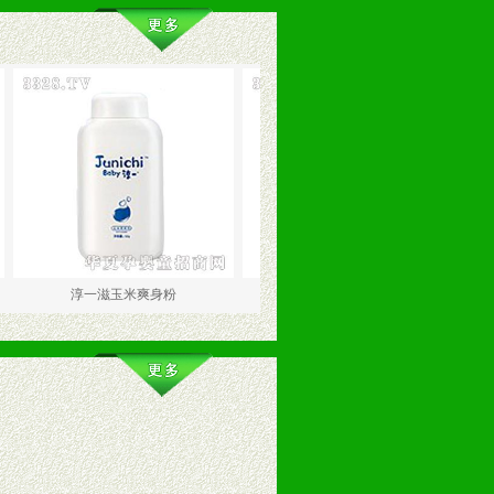
淳一滋玉米爽身粉
淳一滋养洗发水（6-18个月）
淳一滋润润