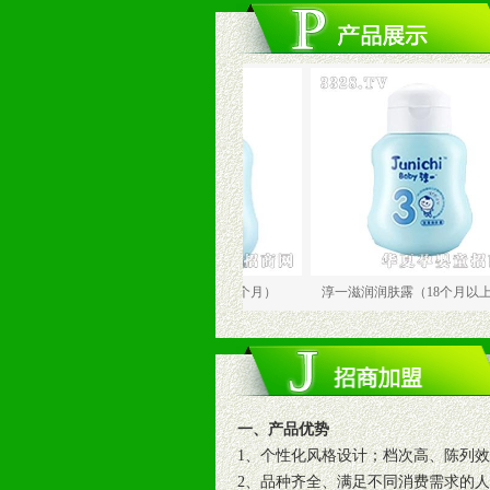
淳一滋养洗发水（6-18个月）
淳一滋润润肤露（18个月以上）高
一、产品优势
1、个性化风格设计；档次高、陈列
2、品种齐全、满足不同消费需求的