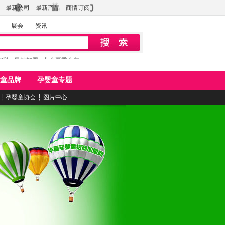
最新公司
最新产品
商情订阅
展会
资讯
初乳
早教加盟
儿童夏季童装
童品牌
孕婴童专题
┆
孕婴童协会
┆
图片中心