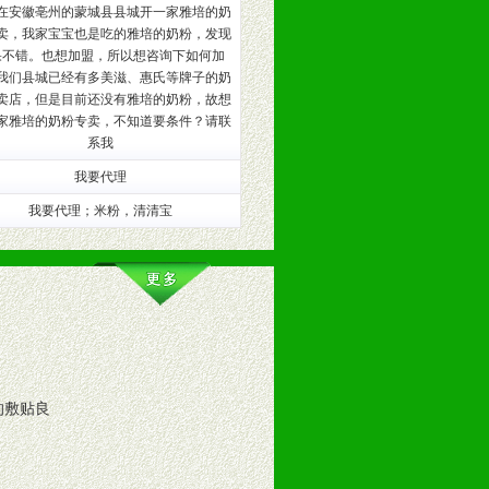
在安徽亳州的蒙城县县城开一家雅培的奶
卖，我家宝宝也是吃的雅培的奶粉，发现
训。
果不错。也想加盟，所以想咨询下如何加
我们县城已经有多美滋、惠氏等牌子的奶
卖店，但是目前还没有雅培的奶粉，故想
家雅培的奶粉专卖，不知道要条件？请联
系我
我要代理
我要代理；米粉，清清宝
。（包括POP、彩页、手提袋、易
的敷贴良
的趋势与流行。
及营养建康知识。为经销商、分销商