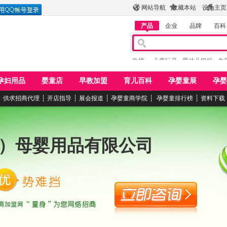
网站导航
收藏本站
设为主页
产品
企业
品牌
百科
热搜：
儿童玩具
婴幼儿奶粉
牛
孕妇用品
婴童店
早教加盟
育儿百科
孕婴童展
孕婴
┆
供求招商代理
┆
开店指导
┆
展会报道
┆
孕婴童商学院
┆
孕婴童排行榜
┆
资料下载
）母婴用品有限公司