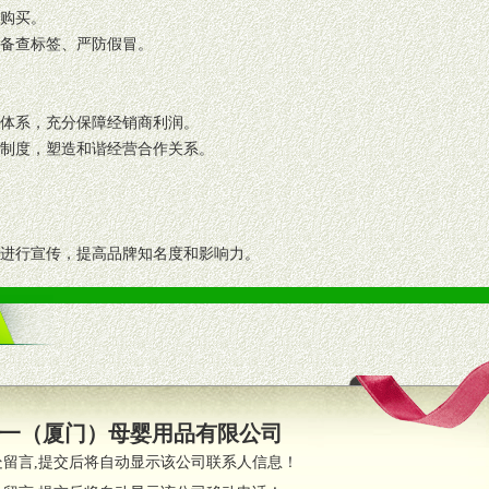
复购买。
码备查标签、严防假冒。
格体系，充分保障经销商利润。
理制度，塑造和谐经营合作关系。
志进行宣传，提高品牌知名度和影响力。
画、促销架等销售道具。
策略。
支持。
员全程跟踪服务，以确保产品顺利销售。
一（厦门）母婴用品有限公司
职的业务代表及终端导购支持。
处留言,提交后将自动显示该公司联系人信息！