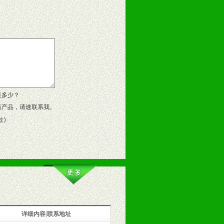
告操作手册、专柜咨询手册等各种市
、假货。
作方案。
是多少？
该产品，请速联系我。
款
》
详细内容|联系地址