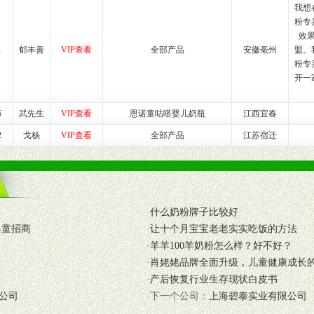
我想
粉专
养师、儿童营养专家为客户提供包括销售、营养、售后服务等各项专业培
效
1
郁丰善
VIP查看
全部产品
安徽亳州
盟。
VI手册、专柜、POP终端宣传物料、多样化的促销物品、礼品等。
粉专
开一
商提供活动策划，物料支持、人员支持等。媒体宣传支持
等全国性投放，扩大产品体宣传支持
5
武先生
VIP查看
恩诺童咕嗒婴儿奶瓶
江西宜春
等全国性投放，扩大产品宣传，提高产品美誉度。
2
戈杨
VIP查看
全部产品
江苏宿迁
断性经营权益。
销售情况派人员驻地指导。
应的政策，充分保证经销产品丰厚的利润空间和市场经营的高额回报。
·
什么奶粉牌子比较好
证经销商合作零风险。
婴童招商
·
让十个月宝宝老老实实吃饭的方法
动来帮助经销商启动和拉动市场销售，提供终端物料及宣传促销用品的支持
·
羊羊100羊奶粉怎么样？好不好？
·
肖姥姥品牌全面升级，儿童健康成长
入公司经营中，充分了解来自公司的行销计划，产品的发展，以及行业市场
·
产后恢复行业生存现状白皮书
高效和准确的后勤配送物。
公司
·下一个公司：
上海碧泰实业有限公司
母婴、儿童产品品类，为中国妈妈、宝宝提供完善的营养健康产品和宣传普