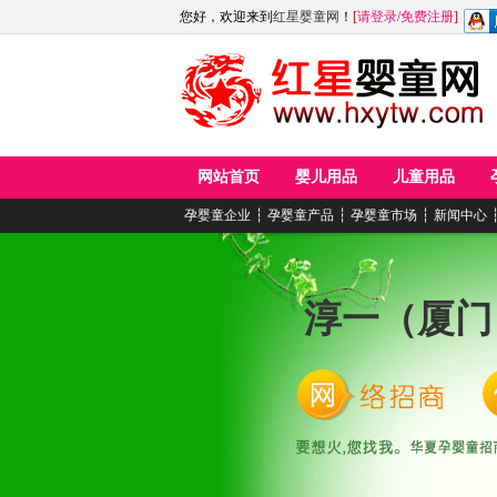
您好，欢迎来到
红星婴童网
！
[
请登录
/
免费注册
]
网站首页
婴儿用品
儿童用品
孕婴童企业
┆
孕婴童产品
┆
孕婴童市场
┆
新闻中心
淳一（厦门