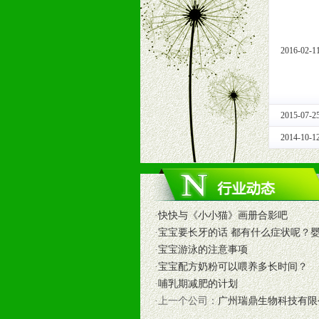
1、免费人员培训支持
由销售明星、业务拓展能手、专业营
2、终端宣传品支持
2016-02-1
提供全国统一的产品手册、妈妈手册、
3、大型促销活动支持
根据市场开发需要，为代理商、经销
专业的孕婴童媒体、杂志、直销目录
2015-07-2
专业的孕婴童媒体、杂志、直销目录
2014-10-1
4、专业完善的售后服务支持
5、确保经销商相应区域内的独家垄
6、实施经营管理支持，根据经销商
7、严格控制价格的波动，并给予相
·
快快与《小小猫》画册合影吧
8、提供合理的退换货保障制度，保
·
宝宝要长牙的话 都有什么症状呢？
9、及时有力的推出各种终端促销活
·
宝宝游泳的注意事项
拉宝、海报、试用装等）
·
宝宝配方奶粉可以喂养多长时间？
10、提供信息支持，使经销商商融
·
哺乳期减肥的计划
11、提供方便、快捷、灵活、安全、
·上一个公司：
广州瑞鼎生物科技有限
12、不断寻求国际前缘产品，完善