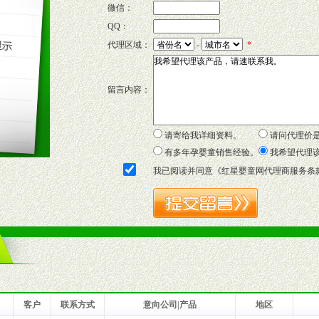
微信：
QQ：
P宣传画、三折页及宣传礼品全面配赠，免费提供软硬性平面广告、电台广
代理区域：
-
*
套合法经营手续，采取统一底价供货、严格保证区域市场独占，杜绝串货
留言内容：
证明复印件，财务以帐单，税务发票，产品质量报告检测单，产品批号；
方案，专家顾问团提供专柜、社区、HS、名人营销等各种模式市场实战操
年终完成任务返利。
请寄给我详细资料。
请问代理价
务，提供企划、咨询、培训等企业售后服务。
有多年孕婴童销售经验。
我希望代理
保障制度，使经销商市场操作全程无忧。
我已阅读并同意《
红星婴童网代理商服务条
品或保健食品相关渠道者。
好的商业道德，良好的商誉，良好的市场网络的公司及销售自然人。
一最低零售价销售，保证良性的价格体系，保证均衡的利润体系。
业信誉，具备地理区位优势。
货。
客户
联系方式
意向公司|产品
地区