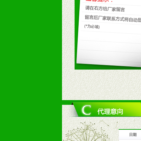
九、加盟优势
1、广告企划支持：产品手册、PO
场武器。
2、市场保护支持：供优质产品，全
3、对代理商、经销商提供公司资执
4、营销技术支持：因地制宜，采取
5、返利奖励支持：累计进货奖励，
6、售后服务支持：营销全程跟踪服
7、退换货支持：诚信为本的退换货
十、代理条件
1、拥有婴幼儿产品经销网络，营养
2、认同公司产品及经营理念，有良
3、严格按照统一最低渠道价格，统
4、具有一定的资金实力，良好的商
5、为维护区域经销商利益，不得窜
日期
十一、公司支持