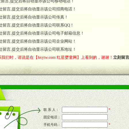
处留言,提交后将自动显示该公司移动电话！
货政策。
处留言,提交后将自动显示该公司招商电话！
调换政策。
处留言,提交后将自动显示该公司传真！
处留言,提交后将自动显示该公司联系QQ！
处留言,提交后将自动显示该公司电子邮箱信息！
对代理商负责的态度，我们将及时回复您的疑问。
处留言,提交后将自动显示该公司企业网站！
费者意见反馈，我们予以及时受理记录并合理妥善解决。
您诊断、分析市场，及时收编销售效果显着的案例，与您共商启动市场。
处留言,提交后将自动显示该公司联系地址！
我们时，请说是在【hxytw.com 红星婴童网】上看到的，谢谢！
立刻留
售渠道。
的流通渠道，孕婴童渠道，医药渠道并为之提供配送服务。
意识和配合意识。
联 系 人：
*
固定电话：
的新需求及适应市场变化。
手机号码：
*