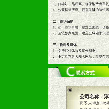
3、口碑好、品质高、确保消费者重
4、包装精细严密、拥有先进的防伪
二、市场保护
1、统一市场价格；建立全国统一价
2、区域独家经营；建立区域独家代
三、物料及媒体
1、免费提供体验及宣传彩页。
2、不定期在各大知名网站，育婴杂
3、根据地方实际情况提供销售喷绘
四、市场操作及支持
1、根据区域市场协助制定具体营销
2、根据具体情况公司给予必要市场
3、根据市场需要，派驻区域销售人
公司名称：
淳
4、根据市场情况公司给予专职或兼
联 系 人:
请点击此