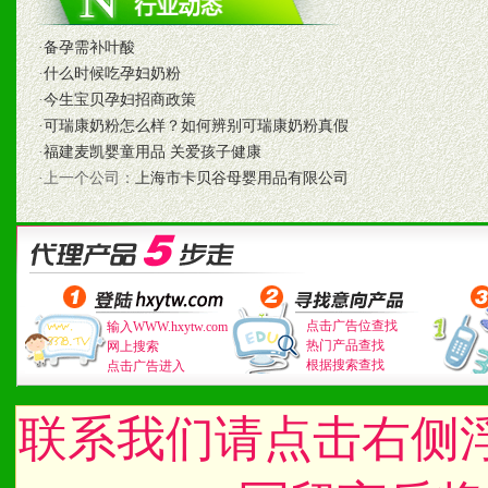
八、品牌产品
·
备孕需补叶酸
1、不断提升品牌的知名度
·
什么时候吃孕妇奶粉
·
今生宝贝孕妇招商政策
2、不断开创新产品不断满
·
可瑞康奶粉怎么样？如何辨别可瑞康奶粉真假
·
福建麦凯婴童用品 关爱孩子健康
化。
·上一个公司：
上海市卡贝谷母婴用品有限公司
九、加盟优势
1、广告企划支持：产品手
点击广告位查找
输入WWW.hxytw.com
品全面配赠，免费提供软硬
热门产品查找
网上搜索
根据搜索查找
点击广告进入
册、专柜咨询手册等各种市
联系我们请点击右侧
2、市场保护支持：供优质