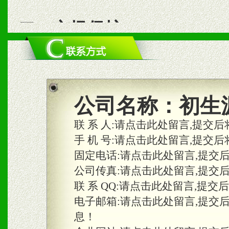
二、市场保护
1、统一市场价格；建立全
商利润。
2、区域独家经营；建立区
公司名称：
初生
合作关系。
联 系 人:
请点击此处留言,提交后
手 机 号:
请点击此处留言,提交后
固定电话:
请点击此处留言,提交
三、物料及媒体
公司传真:
请点击此处留言,提交
1、免费提供体验及宣传彩
联 系 QQ:
请点击此处留言,提交
2、不定期在各大知名网站
电子邮箱:
请点击此处留言,提交
息！
知名度和影响力。