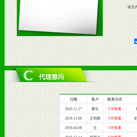
留言
五、退换货制度
1、给予前期市场操作一定
2、对于临期，滞销品给予
六、服务优势
1、完善的信息服务咨询中
我们将及时回复您的疑问。
日期
客户
联系方式
2、售后服务：突发性产品
2020-11-17
萧生
VIP查看
2019-12-06
王明辉
VIP查看
以及时受理记录并合理妥善
2019-04-08
王
VIP查看