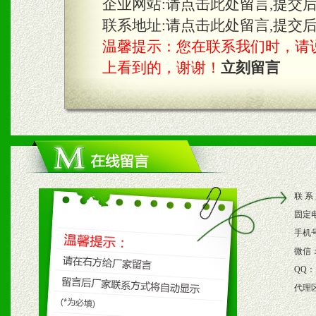
企业网站:
请点击此处留言,提交
3、根据地方实际情况提供
联系地址:
请点击此处留言,提交
温馨提示：您在联系我们时，请说是在
具。
上看到的，谢谢！
立刻留言
四、市场操作及支持
1、根据区域市场协助制定
2、根据具体情况公司给予
联 系
3、根据市场需要，派驻区
固定
保产品顺利销售。
手机
微信
4、根据市场情况公司给予
QQ：
代理
购支持。