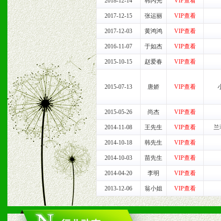
3、我们时刻整理各区销售
2018-12-14
韩丙光
VIP查看
2017-12-15
张运丽
VIP查看
时收编销售效果显着的案例
2017-12-03
黄鸿鸿
VIP查看
2016-11-07
于如杰
VIP查看
七、招商代理（全国各地）
2015-10-15
赵爱春
VIP查看
1、认同我们的经营理念。
2015-07-13
唐娇
VIP查看
2、具备较好商业信誉和资
2015-05-26
尚杰
VIP查看
3、具备区域内良好的终端
2014-11-08
王先生
VIP查看
兰
2014-10-18
韩先生
VIP查看
4、具备一定业务团队能力
2014-10-03
苗先生
VIP查看
道，医药渠道并为之提供配
2014-04-20
李明
VIP查看
5、具备较强的市场操作意
2013-12-06
翁小姐
VIP查看