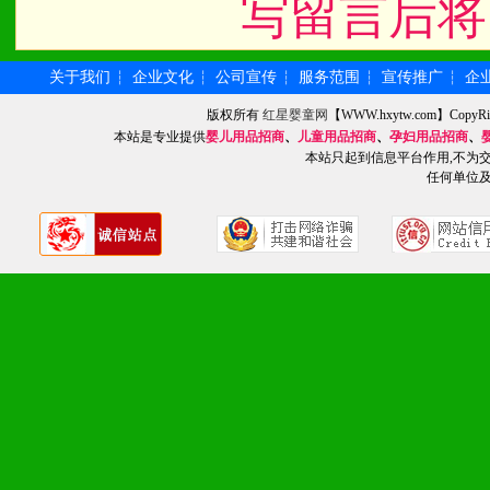
写留言后将
统一底价供货、严格保证区
3、对代理商、经销商提供
关于我们
企业文化
公司宣传
服务范围
宣传推广
企
┆
┆
┆
┆
┆
单，税务发票，产品质量报
版权所有
红星婴童网
【WWW.hxytw.com】Cop
本站是专业提供
婴儿用品招商
、
儿童用品招商
、
孕妇用品招商
、
4、营销技术支持：因地制
本站只起到信息平台作用,不为
任何单位
专柜、社区、HS、名人营
5、返利奖励支持：累计进
6、售后服务支持：营销全
培训等企业售后服务。
7、退换货支持：诚信为本
场操作全程无忧。