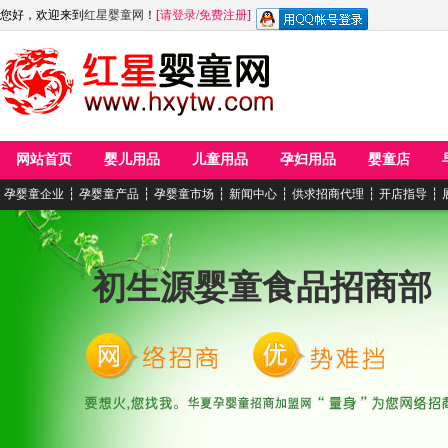
您好，欢迎来到
红星婴童网
！
[
请登录
/
免费注册
]
网站首页
婴儿用品
儿童用品
孕妇用品
婴童店
孕婴童企业
┆
孕婴童产品
┆
孕婴童市场
┆
新闻中心
┆
供求招商代理
┆
开店指导
┆
初生源婴童食品招商部