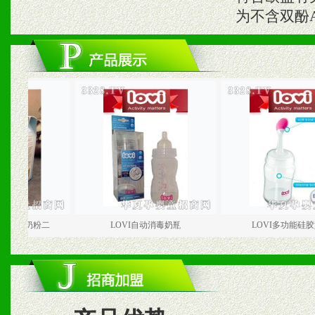
为不含双酚
奶粉二
LOVI自动消毒奶瓶
LOVI多功能硅胶奶瓶