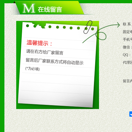
1、根据区域市场协助制定
2、根据具体情况公司给予
联 系
3、根据市场需要，派驻区
固定
保产品顺利销售。
手机
微信
4、根据市场情况公司给予
QQ：
代理
购支持。
留言
五、退换货制度
1、给予前期市场操作一定
2、对于临期，滞销品给予