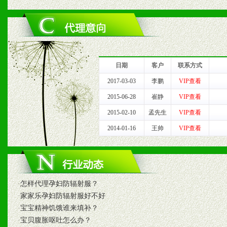
六、服务优势
1、完善的信息服务咨询中
我们将及时回复您的疑问。
日期
客户
联系方式
2、售后服务：突发性产品
2017-03-03
李鹏
VIP查看
2015-06-28
崔静
VIP查看
以及时受理记录并合理妥善
2015-02-10
孟先生
VIP查看
3、我们时刻整理各区销售
2014-01-16
王帅
VIP查看
时收编销售效果显着的案例
·
怎样代理孕妇防辐射服？
七、招商代理（全国各地）
·
家家乐孕妇防辐射服好不好
·
宝宝精神饥饿谁来填补？
1、认同我们的经营理念。
·
宝贝腹胀呕吐怎么办？