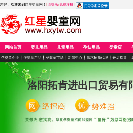
您好，欢迎来到
红星婴童网
！
[
请登录
/
免费注册
]
网站首页
婴儿用品
儿童用品
孕妇用品
婴童店
孕婴童企业
┆
孕婴童产品
┆
孕婴童市场
┆
新闻中心
┆
供求招商代理
┆
开店指导
┆
洛阳拓肯进出口贸易有