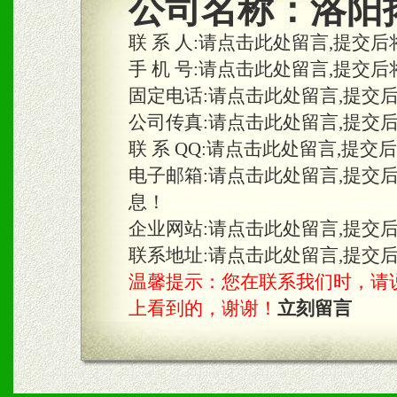
公司名称：
洛阳
合作关系。
联 系 人:
请点击此处留言,提交后
手 机 号:
请点击此处留言,提交后
固定电话:
请点击此处留言,提交
三、物料及媒体
公司传真:
请点击此处留言,提交
1、免费提供体验及宣传彩
联 系 QQ:
请点击此处留言,提交
2、不定期在各大知名网站
电子邮箱:
请点击此处留言,提交
息！
知名度和影响力。
企业网站:
请点击此处留言,提交
3、根据地方实际情况提供
联系地址:
请点击此处留言,提交
温馨提示：您在联系我们时，请说是在
具。
上看到的，谢谢！
立刻留言
四、市场操作及支持