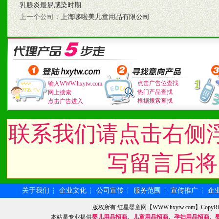
2、具备较好商业信誉和资
·
乳腺炎最易感染时期
·上一个公司：
上海哆啦美儿童用品有限公司
3、具备区域内良好的终端
4、具备一定业务团队能力
道，医药渠道并为之提供配
点击广告位查找
输入WWW.hxytw.com
5、具备较强的市场操作意
热门产品查找
网上搜索
根据搜索查找
点击广告进入
联系我们请点击右侧
八、品牌产品
1、不断提升品牌的知名度
写留言后将
2、不断开创新产品不断满
关于我们
企业文化
公司宣传
服务范围
宣传推广
企
┆
┆
┆
┆
┆
化。
版权所有
红星婴童网
【WWW.hxytw.com】Cop
本站是专业提供
婴儿用品招商
、
儿童用品招商
、
孕妇用品招商
、