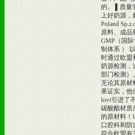
的。 ▌质量
上好奶源，
Poland 
原料、成品
GMP（国
制体系 ） 
时通过欧盟
奶源检测，
部门检测）。
无论其原材
果证实，他
lovi引进
碳酸酯材质
的原材料！
口腔科和防
符合欧盟有关