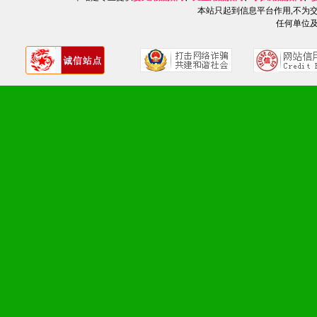
本站只起到信息平台作用,不为
任何单位
九、加盟优势
1、广告企划支持：产品手
品全面配赠，免费提供软硬
册、专柜咨询手册等各种市
2、市场保护支持：供优质
统一底价供货、严格保证区
3、对代理商、经销商提供
单，税务发票，产品质量报
4、营销技术支持：因地制
专柜、社区、HS、名人营