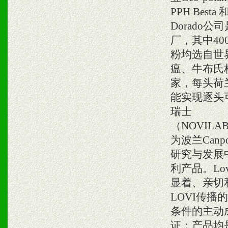
PPH Besta
Dorado
厂，其中4
粉均选自世
瘟、牛布氏
家，每头荷
能实现逐头可
瑞士
（NOVILABAG
为波兰Canpo
研究与发展
利产品。L
显着、亲切
LOVI传播的
条件的主动
证：产品均