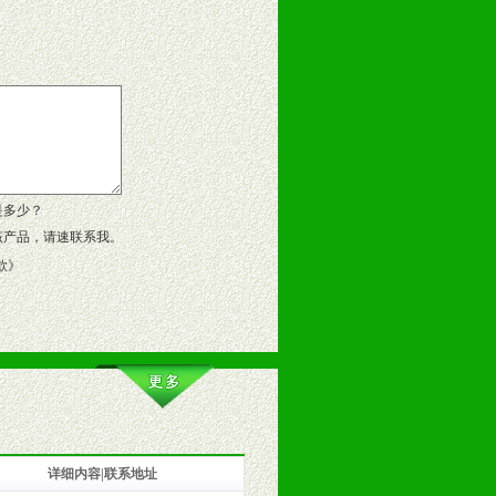
告操作手册、专柜咨询手册等各种市
、假货。
作方案。
是多少？
该产品，请速联系我。
款
》
详细内容|联系地址