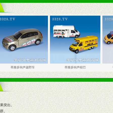
蒂雅多响声越野车
蒂雅多响声校巴
蒂雅多响
效果突出。
人群。