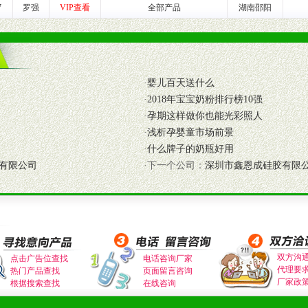
7
罗强
VIP查看
全部产品
湖南邵阳
养师、儿童营养专家为客户提供包括销售、营养、售后服务等各项专业培
VI手册、专柜、POP终端宣传物料、多样化的促销物品、礼品等。
·
婴儿百天送什么
商提供活动策划，物料支持、人员支持等。媒体宣传支持
·
2018年宝宝奶粉排行榜10强
等全国性投放，扩大产品体宣传支持
·
孕期这样做你也能光彩照人
等全国性投放，扩大产品宣传，提高产品美誉度。
·
浅析孕婴童市场前景
·
什么牌子的奶瓶好用
断性经营权益。
有限公司
·下一个公司：
深圳市鑫恩成硅胶有限
销售情况派人员驻地指导。
应的政策，充分保证经销产品丰厚的利润空间和市场经营的高额回报。
证经销商合作零风险。
动来帮助经销商启动和拉动市场销售，提供终端物料及宣传促销用品的支持
双方沟
入公司经营中，充分了解来自公司的行销计划，产品的发展，以及行业市场
点击广告位查找
电话咨询厂家
代理要
热门产品查找
页面留言咨询
高效和准确的后勤配送物。
厂家政
根据搜索查找
在线咨询
母婴、儿童产品品类，为中国妈妈、宝宝提供完善的营养健康产品和宣传普