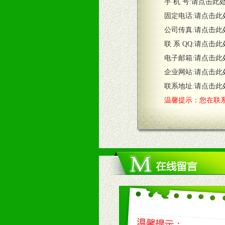
五、退换货制度
手 机 号:
请点击此
1、给予前期市场操作一定比例退换
固定电话:
请点击此
2、对于临期，滞销品给予一定比例
公司传真:
请点击此
联 系 QQ:
请点击此
六、服务优势
电子邮箱:
请点击此
1、完善的信息服务咨询中心：本着
企业网站:
请点击此
2、售后服务：突发性产品问题或消
3、我们时刻整理各区销售情况，帮
联系地址:
请点击此
温馨提示：您在联系
七、招商代理（全国各地）
1、认同我们的经营理念。
2、具备较好商业信誉和资金实力。
3、具备区域内良好的终端网点和销
4、具备一定业务团队能力覆盖区域
5、具备较强的市场操作意识，投入
八、品牌产品
1、不断提升品牌的知名度，美誉度。
2、不断开创新产品不断满足消费者