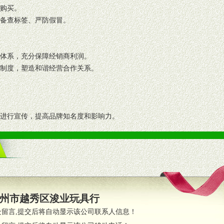
复购买。
码备查标签、严防假冒。
格体系，充分保障经销商利润。
理制度，塑造和谐经营合作关系。
志进行宣传，提高品牌知名度和影响力。
画、促销架等销售道具。
策略。
支持。
员全程跟踪服务，以确保产品顺利销售。
州市越秀区浚业玩具行
职的业务代表及终端导购支持。
处留言,提交后将自动显示该公司联系人信息！