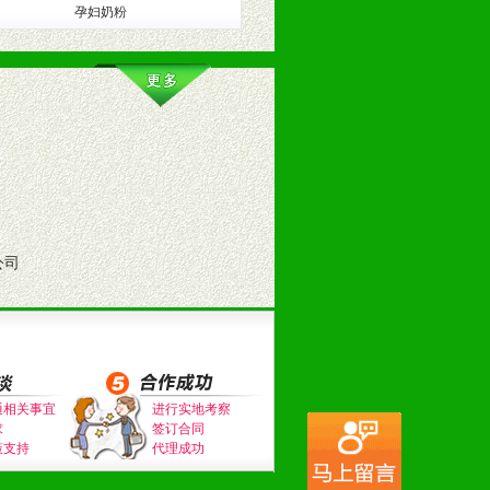
孕妇奶粉
训。
公司
。（包括POP、彩页、手提袋、易
通相关事宜
进行实地考察
的趋势与流行。
求
签订合同
策支持
代理成功
及营养建康知识。为经销商、分销商