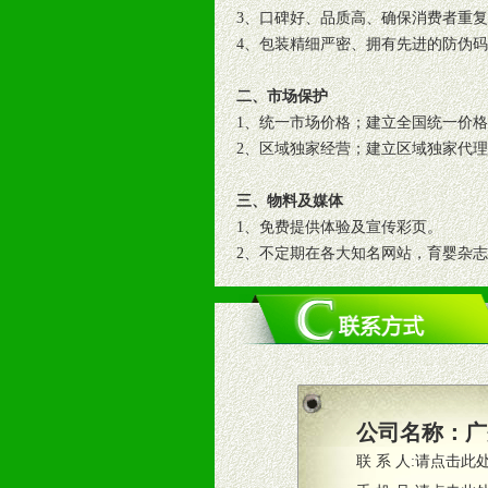
3、口碑好、品质高、确保消费者重
4、包装精细严密、拥有先进的防伪
二、市场保护
1、统一市场价格；建立全国统一价
2、区域独家经营；建立区域独家代
三、物料及媒体
1、免费提供体验及宣传彩页。
2、不定期在各大知名网站，育婴杂
3、根据地方实际情况提供销售喷绘
四、市场操作及支持
1、根据区域市场协助制定具体营销
2、根据具体情况公司给予必要市场
3、根据市场需要，派驻区域销售人
公司名称：
广
4、根据市场情况公司给予专职或兼
联 系 人:
请点击此