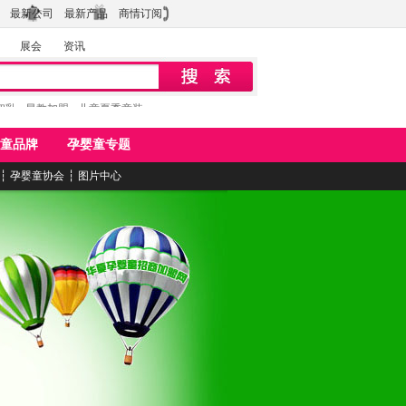
最新公司
最新产品
商情订阅
展会
资讯
初乳
早教加盟
儿童夏季童装
童品牌
孕婴童专题
┆
孕婴童协会
┆
图片中心