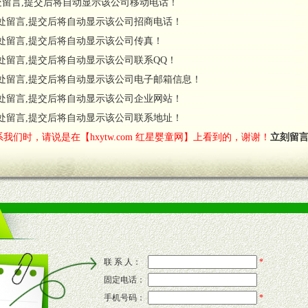
处留言,提交后将自动显示该公司移动电话！
货政策。
处留言,提交后将自动显示该公司招商电话！
调换政策。
处留言,提交后将自动显示该公司传真！
处留言,提交后将自动显示该公司联系QQ！
处留言,提交后将自动显示该公司电子邮箱信息！
对代理商负责的态度，我们将及时回复您的疑问。
处留言,提交后将自动显示该公司企业网站！
费者意见反馈，我们予以及时受理记录并合理妥善解决。
您诊断、分析市场，及时收编销售效果显着的案例，与您共商启动市场。
处留言,提交后将自动显示该公司联系地址！
我们时，请说是在【hxytw.com 红星婴童网】上看到的，谢谢！
立刻留
售渠道。
的流通渠道，孕婴童渠道，医药渠道并为之提供配送服务。
意识和配合意识。
联 系 人：
*
固定电话：
的新需求及适应市场变化。
手机号码：
*