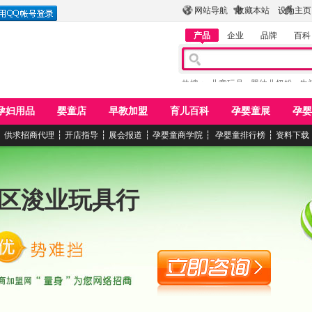
网站导航
收藏本站
设为主页
产品
企业
品牌
百科
热搜：
儿童玩具
婴幼儿奶粉
牛
孕妇用品
婴童店
早教加盟
育儿百科
孕婴童展
孕婴
┆
供求招商代理
┆
开店指导
┆
展会报道
┆
孕婴童商学院
┆
孕婴童排行榜
┆
资料下载
区浚业玩具行