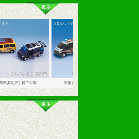
声手机广告车
蒂雅多欧洲音响急救车
蒂雅多音响速食