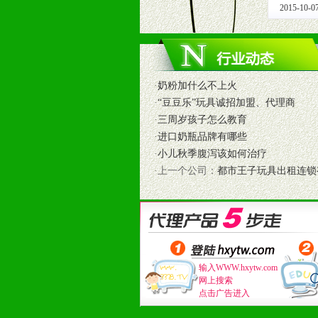
2015-10-0
1、免费人员培训支持
由销售明星、业务拓展能手、专业营
2、终端宣传品支持
提供全国统一的产品手册、妈妈手册、
3、大型促销活动支持
·
奶粉加什么不上火
根据市场开发需要，为代理商、经销
·
“豆豆乐”玩具诚招加盟、代理商
专业的孕婴童媒体、杂志、直销目录
·
三周岁孩子怎么教育
专业的孕婴童媒体、杂志、直销目录
·
进口奶瓶品牌有哪些
4、专业完善的售后服务支持
·
小儿秋季腹泻该如何治疗
5、确保经销商相应区域内的独家垄
·上一个公司：
都市王子玩具出租连锁
6、实施经营管理支持，根据经销商
7、严格控制价格的波动，并给予相
8、提供合理的退换货保障制度，保
9、及时有力的推出各种终端促销活
拉宝、海报、试用装等）
10、提供信息支持，使经销商商融
输入WWW.hxytw.com
网上搜索
11、提供方便、快捷、灵活、安全、
点击广告进入
12、不断寻求国际前缘产品，完善