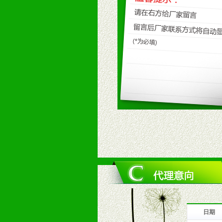
九、加盟优势
1、广告企划支持：产品手册、PO
场武器。
2、市场保护支持：供优质产品，全
3、对代理商、经销商提供公司资执
4、营销技术支持：因地制宜，采取
5、返利奖励支持：累计进货奖励，
6、售后服务支持：营销全程跟踪服
7、退换货支持：诚信为本的退换货
十、代理条件
1、拥有婴幼儿产品经销网络，营养
2、认同公司产品及经营理念，有良
3、严格按照统一最低渠道价格，统
4、具有一定的资金实力，良好的商
5、为维护区域经销商利益，不得窜
日期
十一、公司支持