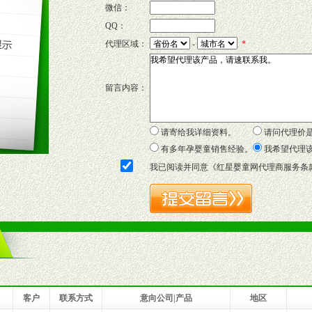
微信：
QQ：
P宣传画、三折页及宣传礼品全面配赠，免费提供软硬性平面广告、电台广
代理区域：
-
*
套合法经营手续，采取统一底价供货、严格保证区域市场独占，杜绝串货
留言内容：
证明复印件，财务以帐单，税务发票，产品质量报告检测单，产品批号；
方案，专家顾问团提供专柜、社区、HS、名人营销等各种模式市场实战操
年终完成任务返利。
请寄给我详细资料。
请问代理价
务，提供企划、咨询、培训等企业售后服务。
有多年孕婴童销售经验。
我希望代理
保障制度，使经销商市场操作全程无忧。
我已阅读并同意《
红星婴童网代理商服务条
品或保健食品相关渠道者。
好的商业道德，良好的商誉，良好的市场网络的公司及销售自然人。
一最低零售价销售，保证良性的价格体系，保证均衡的利润体系。
业信誉，具备地理区位优势。
货。
客户
联系方式
意向公司|产品
地区