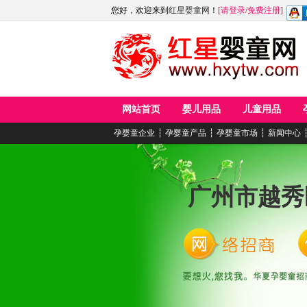
您好，欢迎来到
红星婴童网
！
[
请登录
/
免费注册
]
网站首页
婴儿用品
儿童用品
孕婴童企业
┆
孕婴童产品
┆
孕婴童市场
┆
新闻中心
广州市越秀