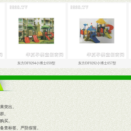
东方DF9294小博士059型
东方DF9292小博士057型
东方DF
效果突出。
人群。
复购买。
码备查标签、严防假冒。