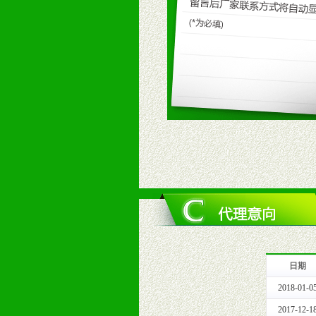
1、广告企划支持：产品手册、PO
场武器。
2、市场保护支持：供优质产品，全
3、对代理商、经销商提供公司资执
4、营销技术支持：因地制宜，采取
5、返利奖励支持：累计进货奖励，
6、售后服务支持：营销全程跟踪服
7、退换货支持：诚信为本的退换货
十、代理条件
1、拥有婴幼儿产品经销网络，营养
2、认同公司产品及经营理念，有良
3、严格按照统一最低渠道价格，统
4、具有一定的资金实力，良好的商
5、为维护区域经销商利益，不得窜
日期
十一、公司支持
2018-01-0
1、免费人员培训支持
由销售明星、业务拓展能手、专业营
2017-12-1