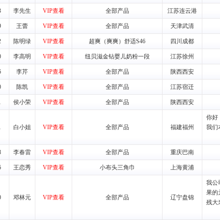
3
李先生
VIP查看
全部产品
江苏连云港
VI手册、专柜、POP终端宣传物料、多样化的促销物品、礼品等。
9
王蕾
VIP查看
全部产品
天津武清
2
陈明绿
VIP查看
超爽（爽爽）舒适S46
四川成都
商提供活动策划，物料支持、人员支持等。媒体宣传支持
等全国性投放，扩大产品体宣传支持
0
李高明
VIP查看
纽贝滋金钻婴儿奶粉一段
江苏徐州
等全国性投放，扩大产品宣传，提高产品美誉度。
6
李芹
VIP查看
全部产品
陕西西安
0
陈凯
VIP查看
全部产品
江苏宿迁
断性经营权益。
销售情况派人员驻地指导。
1
侯小荣
VIP查看
全部产品
陕西西安
应的政策，充分保证经销产品丰厚的利润空间和市场经营的高额回报。
你好
证经销商合作零风险。
1
白小姐
VIP查看
全部产品
福建福州
我们
动来帮助经销商启动和拉动市场销售，提供终端物料及宣传促销用品的支持
8
李春雷
VIP查看
全部产品
重庆巴南
入公司经营中，充分了解来自公司的行销计划，产品的发展，以及行业市场
6
王恋秀
VIP查看
小布头三角巾
上海黄浦
高效和准确的后勤配送物。
我公
母婴、儿童产品品类，为中国妈妈、宝宝提供完善的营养健康产品和宣传普
果的
0
邓林元
VIP查看
全部产品
辽宁盘锦
残大