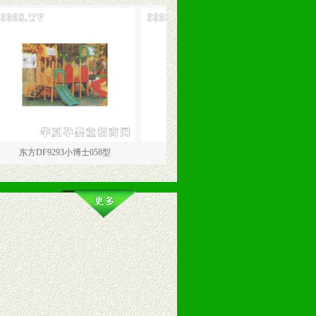
9293小博士058型
东方DF9291小博士065型
东方DF9295