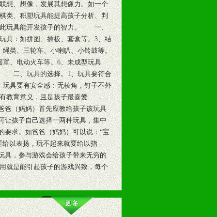
联想、想像，发展其想像力。如一个
棋类、积塑玩具能提高孩子分析、判
因此玩具能开发孩子的智力。 一、
玩具：如拼图、插板、套盒等。3、结
、绳类、三轮车、小喇叭、小铃鼓等。
面罩、电动火车等。6、未成型玩具
。 二、玩具的选择。1、玩具要符合
、玩具要有安全感：无棱角，钉子不外
要有教育意义，且是孩子最喜爱
爸爸（妈妈）首先应教给孩子该玩具
可让孩子自己选择一两种玩具，集中
的要求。如爸爸（妈妈）可以说：“宝
要给以表扬，玩不起来就要给以指
玩具，参与游戏会给孩子带来无穷的
用就是能引起孩子的游戏兴致，每个