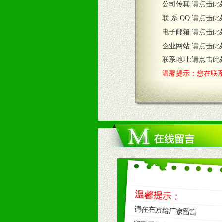
公司传真:
请点击此
联 系 QQ:
请点击此
六、服务优势
电子邮箱:
请点击此
1、完善的信息服务咨询中心：本着
企业网站:
请点击此
2、售后服务：突发性产品问题或消
3、我们时刻整理各区销售情况，帮
联系地址:
请点击此
温馨提示：您在联系
七、招商代理（全国各地）
1、认同我们的经营理念。
2、具备较好商业信誉和资金实力。
3、具备区域内良好的终端网点和销
4、具备一定业务团队能力覆盖区域
5、具备较强的市场操作意识，投入
八、品牌产品
1、不断提升品牌的知名度，美誉度。
2、不断开创新产品不断满足消费者
九、加盟优势