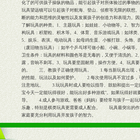
化了的可供孩子操纵的物品，能引起孩子对所体验过的事物的
玩具望远镜可以引起孩子对航海、登山、侦察等无限的联想。
断的能力和思维的灵敏性以及发展孩子的创造力和表现力。
了解玩具的种类。1、主题玩具：如娃娃、小动物等。2、智力
构玩具：积塑粒、积木等。4、体育、音乐游戏玩具：如球类
5、娱乐、表演、电动玩具：如母鸡生蛋、小猴打鼓、头饰、
（废旧物当玩具）：如半个乒乓球可做小船、小碗、小锅等
卫生条件：玩具的材料和颜色等是无毒的，又便于清洗的。2
露，音响不刺耳。3、玩具要坚固耐用，操作方便。4、玩具
的。 三、教孩子正确使用玩具。 1.每当新玩具出现，
的性能、玩法以及如何爱护。 2.每次使用玩具不宜过多，
注意地玩。 3.玩玩具时成人要给以指导、鼓励和提出一定
宝今天一定能玩得很好，能玩出好多种游戏”。如果玩得好就
导。 4.成人参与游戏。爸爸（妈妈）要经常与孩子一起玩
乐趣，特别是棋类玩具更需要成人配合。 玩具最突出的作
家庭要充分利用玩具开发孩子的智力。