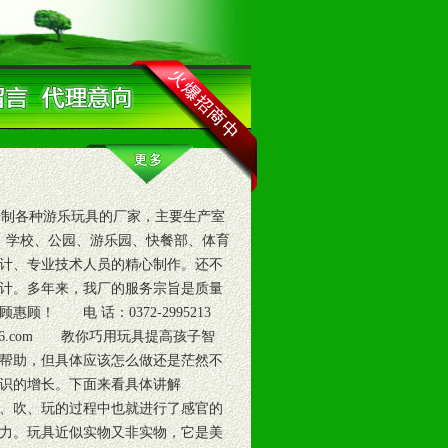
制各种游乐玩具的厂家，主要生产室
、学校、公园、游乐园、快餐部、体育
计、专业技术人员的精心制作。还不
计。多年来，我厂的服务宗旨是质量
 电 话：0372-2995213
wjc@126.com 教你巧用玩具提高孩子智
帮助，但具体应该怎么做还是茫然不
识的增长。下面来看具体讲解
、吹、玩的过程中也就进行了感官的
力。玩具近似实物又非实物，它是美