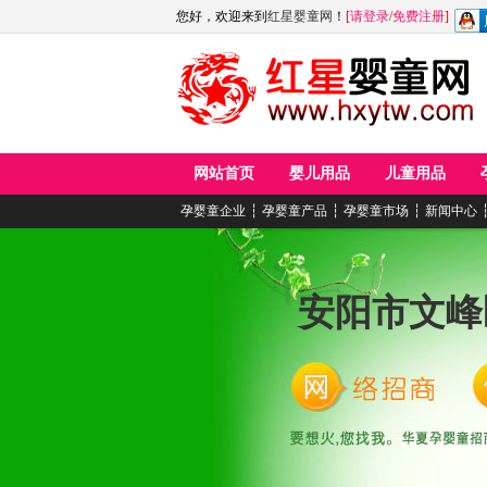
您好，欢迎来到
红星婴童网
！
[
请登录
/
免费注册
]
网站首页
婴儿用品
儿童用品
孕婴童企业
┆
孕婴童产品
┆
孕婴童市场
┆
新闻中心
安阳市文峰