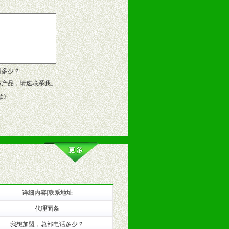
告操作手册、专柜咨询手册等各种市
、假货。
作方案。
是多少？
该产品，请速联系我。
款
》
详细内容|联系地址
代理面条
训。
我想加盟，总部电话多少？