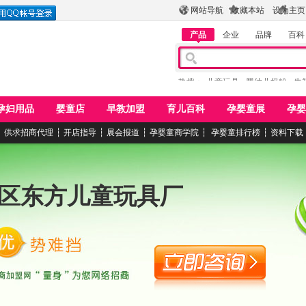
网站导航
收藏本站
设为主页
产品
企业
品牌
百科
热搜：
儿童玩具
婴幼儿奶粉
牛
孕妇用品
婴童店
早教加盟
育儿百科
孕婴童展
孕婴
┆
供求招商代理
┆
开店指导
┆
展会报道
┆
孕婴童商学院
┆
孕婴童排行榜
┆
资料下载
区东方儿童玩具厂