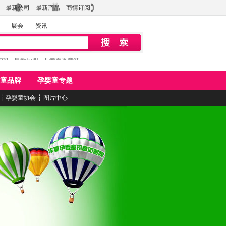
最新公司
最新产品
商情订阅
展会
资讯
初乳
早教加盟
儿童夏季童装
童品牌
孕婴童专题
┆
孕婴童协会
┆
图片中心