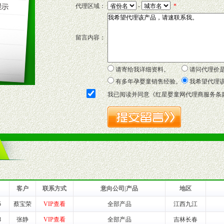
P宣传画、三折页及宣传礼品全面配赠，免费提供软硬性平面广告、电台广
代理区域：
-
*
套合法经营手续，采取统一底价供货、严格保证区域市场独占，杜绝串货
留言内容：
证明复印件，财务以帐单，税务发票，产品质量报告检测单，产品批号；
方案，专家顾问团提供专柜、社区、HS、名人营销等各种模式市场实战操
年终完成任务返利。
请寄给我详细资料。
请问代理价
务，提供企划、咨询、培训等企业售后服务。
有多年孕婴童销售经验。
我希望代理
保障制度，使经销商市场操作全程无忧。
我已阅读并同意《
红星婴童网代理商服务条
品或保健食品相关渠道者。
好的商业道德，良好的商誉，良好的市场网络的公司及销售自然人。
一最低零售价销售，保证良性的价格体系，保证均衡的利润体系。
业信誉，具备地理区位优势。
货。
客户
联系方式
意向公司|产品
地区
5
蔡宝荣
VIP查看
全部产品
江西九江
养师、儿童营养专家为客户提供包括销售、营养、售后服务等各项专业培
8
张静
VIP查看
全部产品
吉林长春