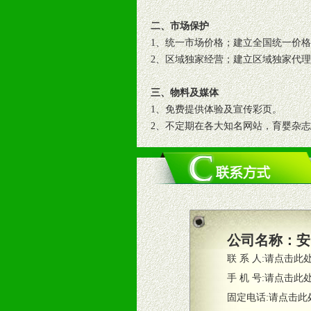
二、市场保护
1、统一市场价格；建立全国统一价
2、区域独家经营；建立区域独家代
三、物料及媒体
1、免费提供体验及宣传彩页。
2、不定期在各大知名网站，育婴杂
3、根据地方实际情况提供销售喷绘
四、市场操作及支持
1、根据区域市场协助制定具体营销
2、根据具体情况公司给予必要市场
3、根据市场需要，派驻区域销售人
公司名称：
安
4、根据市场情况公司给予专职或兼
联 系 人:
请点击此
五、退换货制度
手 机 号:
请点击此
1、给予前期市场操作一定比例退换
固定电话:
请点击此
2、对于临期，滞销品给予一定比例