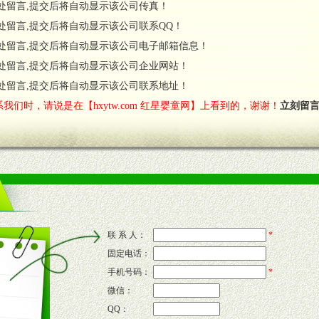
处留言,提交后将自动显示该公司传真！
处留言,提交后将自动显示该公司联系QQ！
处留言,提交后将自动显示该公司电子邮箱信息！
对代理商负责的态度，我们将及时回复您的疑问。
处留言,提交后将自动显示该公司企业网站！
费者意见反馈，我们予以及时受理记录并合理妥善解决。
您诊断、分析市场，及时收编销售效果显着的案例，与您共商启动市场。
处留言,提交后将自动显示该公司联系地址！
我们时，请说是在【hxytw.com 红星婴童网】上看到的，谢谢！
立刻留
售渠道。
的流通渠道，孕婴童渠道，医药渠道并为之提供配送服务。
意识和配合意识。
联 系 人：
*
固定电话：
的新需求及适应市场变化。
手机号码：
*
微信：
QQ：