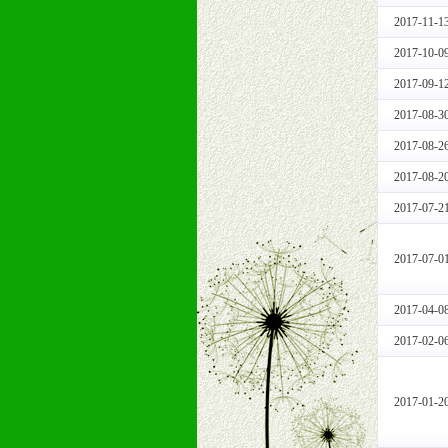
2、终端宣传品支持
2017-11-1
提供全国统一的产品手册、妈妈手册、
2017-10-0
3、大型促销活动支持
2017-09-1
根据市场开发需要，为代理商、经销
专业的孕婴童媒体、杂志、直销目录
2017-08-3
专业的孕婴童媒体、杂志、直销目录
2017-08-2
4、专业完善的售后服务支持
2017-08-2
5、确保经销商相应区域内的独家垄
6、实施经营管理支持，根据经销商
2017-07-2
7、严格控制价格的波动，并给予相
8、提供合理的退换货保障制度，保
2017-07-0
9、及时有力的推出各种终端促销活
拉宝、海报、试用装等）
2017-04-0
10、提供信息支持，使经销商商融
2017-02-0
11、提供方便、快捷、灵活、安全、
12、不断寻求国际前缘产品，完善
和终端客户提供更好的支持和服务。
2017-01-2
十二、加盟方法