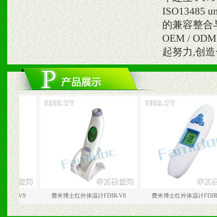
ISO1348
的兼容整合与
OEM / 
起努力,创
9
费米博士红外体温计FDIR-V8
费米博士红外体温计FDIR-V4