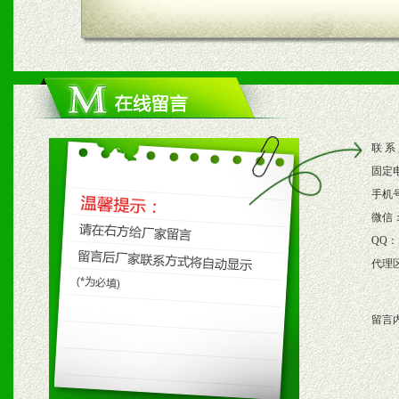
四、市场操作及支持
1、根据区域市场协助制定
2、根据具体情况公司给予
联 系
3、根据市场需要，派驻区
固定
保产品顺利销售。
手机
微信
4、根据市场情况公司给予
QQ：
代理
购支持。
留言
五、退换货制度
1、给予前期市场操作一定