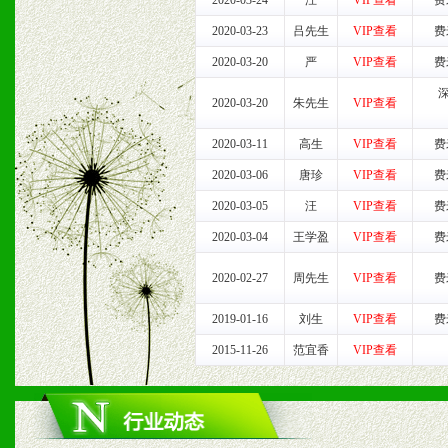
2020-03-24
汪
VIP查看
费
七、招商代理（全国各地）
2020-03-23
吕先生
VIP查看
费
1、认同我们的经营理念。
2020-03-20
严
VIP查看
费
2、具备较好商业信誉和资
2020-03-20
朱先生
VIP查看
3、具备区域内良好的终端
2020-03-11
高生
VIP查看
费
2020-03-06
唐珍
VIP查看
费
4、具备一定业务团队能力
2020-03-05
汪
VIP查看
费
道，医药渠道并为之提供配
2020-03-04
王学盈
VIP查看
费
5、具备较强的市场操作意
2020-02-27
周先生
VIP查看
费
2019-01-16
刘生
VIP查看
费
2015-11-26
范宜香
VIP查看
八、品牌产品
1、不断提升品牌的知名度