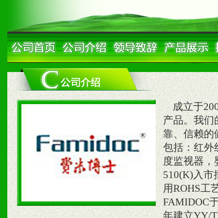
成立于200
产品。我们
靠、信赖的
包括：红外
度监视器，婴
510(K)
用ROHS
FAMIDOC
年建立YY/T