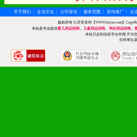
4、营销技术支持：因地制
关于我们
企业文化
公司宣传
服务范围
宣传推广
企
┆
┆
┆
┆
┆
专柜、社区、HS、名人营
版权所有
红星婴童网
【WWW.hxytw.com】Cop
本站是专业提供
婴儿用品招商
、
儿童用品招商
、
孕妇用品招商
、
5、返利奖励支持：累计进
本站只起到信息平台作用,不为
任何单位
6、售后服务支持：营销全
培训等企业售后服务。
7、退换货支持：诚信为本
场操作全程无忧。
十、代理条件
1、拥有婴幼儿产品经销网