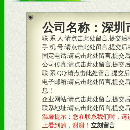
商利润。
2、区域独家经营；建立区
公司名称：
深圳
合作关系。
联 系 人:
请点击此处留言,提交后
手 机 号:
请点击此处留言,提交后
固定电话:
请点击此处留言,提交
三、物料及媒体
公司传真:
请点击此处留言,提交
1、免费提供体验及宣传彩
联 系 QQ:
请点击此处留言,提交
2、不定期在各大知名网站
电子邮箱:
请点击此处留言,提交
息！
知名度和影响力。
企业网站:
请点击此处留言,提交
3、根据地方实际情况提供
联系地址:
请点击此处留言,提交
温馨提示：您在联系我们时，请说是在
具。
上看到的，谢谢！
立刻留言