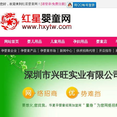
您好，欢迎来到
红星婴童网
！
[
请登录
/
免费注册
]
网站首页
婴儿用品
儿童用品
孕妇用品
婴童店
孕婴童企业
┆
孕婴童产品
┆
孕婴童市场
┆
新闻中心
┆
供求招商代理
┆
开店指导
┆
深圳市兴旺实业有限公