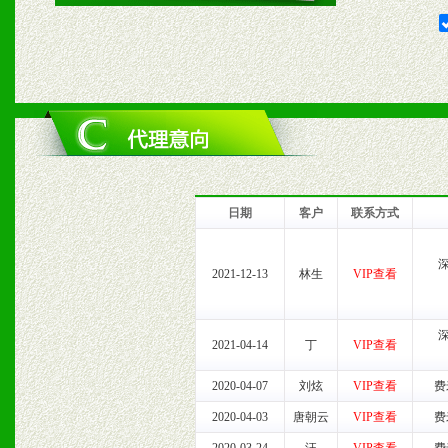
2、对于临期，滞销品给予
六、服务优势
1、完善的信息服务咨询中
我们将及时回复您的疑问。
日期
客户
联系方式
2、售后服务：突发性产品
2021-12-13
林生
VIP查看
以及时受理记录并合理妥善
3、我们时刻整理各区销售
2021-04-14
丁
VIP查看
时收编销售效果显着的案例
2020-04-07
刘炫
VIP查看
费
2020-04-03
唐朝云
VIP查看
费