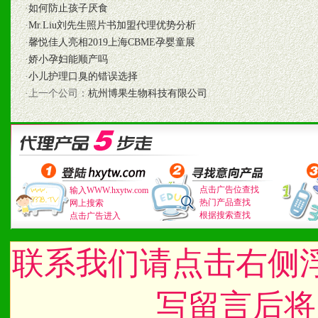
2、不断开创新产品不断满
·
如何防止孩子厌食
化。
·
Mr.Liu刘先生照片书加盟代理优势分析
·
馨悦佳人亮相2019上海CBME孕婴童展
·
娇小孕妇能顺产吗
·
小儿护理口臭的错误选择
九、加盟优势
·上一个公司：
杭州博果生物科技有限公司
1、广告企划支持：产品手
品全面配赠，免费提供软硬
册、专柜咨询手册等各种市
点击广告位查找
输入WWW.hxytw.com
热门产品查找
网上搜索
2、市场保护支持：供优质
根据搜索查找
点击广告进入
统一底价供货、严格保证区
联系我们请点击右侧
3、对代理商、经销商提供
写留言后将
单，税务发票，产品质量报