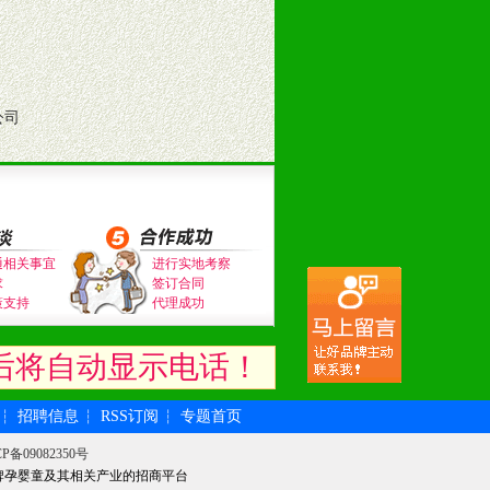
的趋势与流行。
及营养建康知识。为经销商、分销商
公司
通相关事宜
进行实地考察
求
签订合同
策支持
代理成功
后将自动显示电话！
招聘信息
RSS订阅
专题首页
┆
┆
┆
P备09082350号
牌孕婴童及其相关产业的招商平台