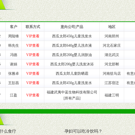
一最低零售价销售，保证良性的价格体系，保证均衡的利润体系。
业信誉，具备地理区位优势。
货。
客户
联系方式
意向公司|产品
地区
2
周陆锋
VIP查看
西瓜太郎450g儿童洗发水
河南郑州
养师、儿童营养专家为客户提供包括销售、营养、售后服务等各项专业培
9
韩先生
VIP查看
西瓜太郎640g婴儿洗衣液
河北石家庄
3
冯德
VIP查看
西瓜太郎200g婴儿润肤油
湖北武汉
VI手册、专柜、POP终端宣传物料、多样化的促销物品、礼品等。
5
谢娟
VIP查看
西瓜太郎200g婴儿洗发沐浴
河北邯郸
3
张雅卓
VIP查看
西瓜太郎儿童防晒霜
河南驻马店
有意
商提供活动策划，物料支持、人员支持等。媒体宣传支持
等全国性投放，扩大产品体宣传支持
5
王彭昌
VIP查看
西瓜太郎450g儿童洗发水
江苏宿迁
有意
等全国性投放，扩大产品宣传，提高产品美誉度。
福建武夷中蓝生物科技有限公司
7
江盈
VIP查看
福建三明
[所有产品]
断性经营权益。
销售情况派人员驻地指导。
应的政策，充分保证经销产品丰厚的利润空间和市场经营的高额回报。
证经销商合作零风险。
什么食疗
·
孕妇可以吃冷饮吗？
动来帮助经销商启动和拉动市场销售，提供终端物料及宣传促销用品的支持