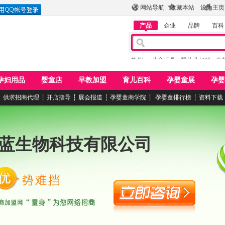
网站导航
收藏本站
设为主页
产品
企业
品牌
百科
热搜：
儿童玩具
婴幼儿奶粉
牛
孕妇用品
婴童店
早教加盟
育儿百科
孕婴童展
孕婴
┆
供求招商代理
┆
开店指导
┆
展会报道
┆
孕婴童商学院
┆
孕婴童排行榜
┆
资料下载
蓝生物科技有限公司