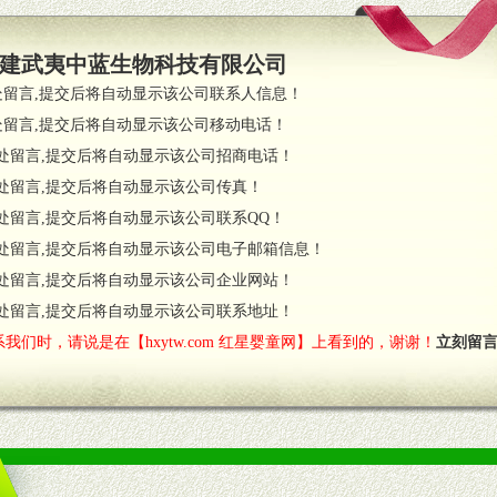
支持。
员全程跟踪服务，以确保产品顺利销售。
建武夷中蓝生物科技有限公司
职的业务代表及终端导购支持。
处留言,提交后将自动显示该公司联系人信息！
处留言,提交后将自动显示该公司移动电话！
货政策。
处留言,提交后将自动显示该公司招商电话！
调换政策。
处留言,提交后将自动显示该公司传真！
处留言,提交后将自动显示该公司联系QQ！
处留言,提交后将自动显示该公司电子邮箱信息！
对代理商负责的态度，我们将及时回复您的疑问。
处留言,提交后将自动显示该公司企业网站！
费者意见反馈，我们予以及时受理记录并合理妥善解决。
您诊断、分析市场，及时收编销售效果显着的案例，与您共商启动市场。
处留言,提交后将自动显示该公司联系地址！
我们时，请说是在【hxytw.com 红星婴童网】上看到的，谢谢！
立刻留
售渠道。
的流通渠道，孕婴童渠道，医药渠道并为之提供配送服务。
意识和配合意识。