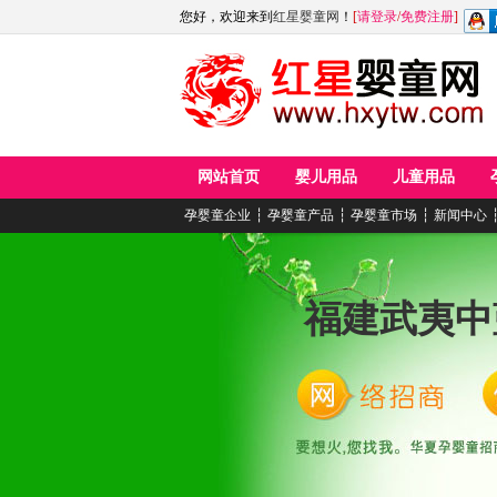
您好，欢迎来到
红星婴童网
！
[
请登录
/
免费注册
]
网站首页
婴儿用品
儿童用品
孕婴童企业
┆
孕婴童产品
┆
孕婴童市场
┆
新闻中心
福建武夷中