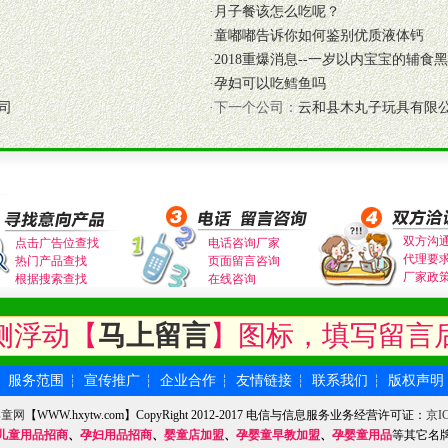
·
月子餐该怎么吃呢？
·
童嘟嘟告诉你如何鉴别优质液体钙
入公司经营中，充分了解来自公司的行销计划，产品的发展，以及行业市场
·
2018重爆消息--一岁以内宝宝的辅食黑
高效和准确的后勤配送物。
·
孕妇可以吃鳕鱼吗
母婴、儿童产品品类，为中国妈妈、宝宝提供完善的营养健康产品和宣传普
司
·下一个公司：
云和县木丸子玩具有限
式与我公司相关负责人取得联系。
需详细阅读公司有关制度以及合作加盟流程。
合作洽谈。
双方沟
点击广告位查找
电话咨询厂家
代理要
热门产品查找
页面留言咨询
厂家政
根据搜索查找
在线咨询
侧浮动【
马上留言
】图标，填写留言
服务范围
宣传推广
企业合作
友情链接
联系我们
版权声明
┆
┆
┆
┆
┆
┆
婴童网
【WWW.hxytw.com】CopyRight 2012-2017 电信与信息服务业务经营许可证：
京IC
儿童用品招商
、
孕妇用品招商
、
婴童店加盟
、
孕婴童早教加盟
、
孕婴童用品
等其它名