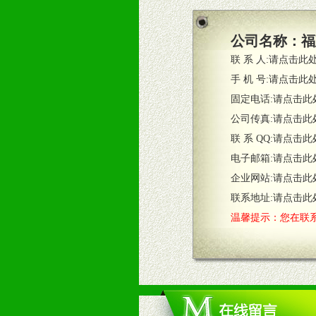
2、根据具体情况公司给予必要市场
3、根据市场需要，派驻区域销售人
公司名称：
福
4、根据市场情况公司给予专职或兼
联 系 人:
请点击此
五、退换货制度
手 机 号:
请点击此
1、给予前期市场操作一定比例退换
固定电话:
请点击此
2、对于临期，滞销品给予一定比例
公司传真:
请点击此
联 系 QQ:
请点击此
六、服务优势
电子邮箱:
请点击此
1、完善的信息服务咨询中心：本着
企业网站:
请点击此
2、售后服务：突发性产品问题或消
3、我们时刻整理各区销售情况，帮
联系地址:
请点击此
温馨提示：您在联系
七、招商代理（全国各地）
1、认同我们的经营理念。
2、具备较好商业信誉和资金实力。
3、具备区域内良好的终端网点和销
4、具备一定业务团队能力覆盖区域
5、具备较强的市场操作意识，投入