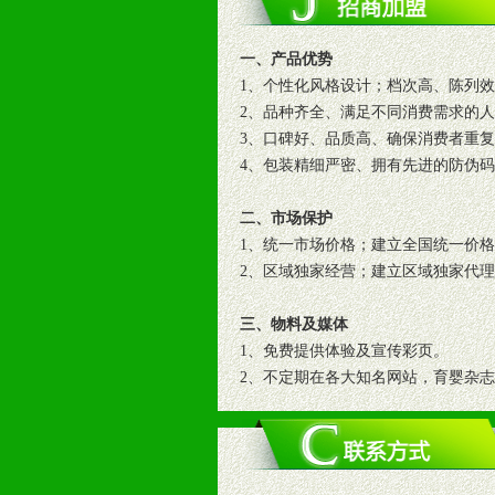
一、产品优势
1、个性化风格设计；档次高、陈列
2、品种齐全、满足不同消费需求的
3、口碑好、品质高、确保消费者重
4、包装精细严密、拥有先进的防伪
二、市场保护
1、统一市场价格；建立全国统一价
2、区域独家经营；建立区域独家代
三、物料及媒体
1、免费提供体验及宣传彩页。
2、不定期在各大知名网站，育婴杂
3、根据地方实际情况提供销售喷绘
四、市场操作及支持
1、根据区域市场协助制定具体营销