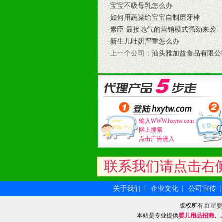
·
宝宝不吸母乳怎么办
拉宝、海报、试用装等）
·
如何用蔬菜给宝宝自制磨牙棒
10、提供信息支持，使经销商商融
·
素臣 最接地气的营销模式强劲来袭
11、提供方便、快捷、灵活、安全、
·
新生儿吐奶严重怎么办
12、不断寻求国际前缘产品，完善
·上一个公司：
汕头雅加益食品有限公
和终端客户提供更好的支持和服务。
十二、加盟方法
1、通过电话、邮件、网上留言等方
2、与我公司相关人员取得联系之后
3、加盟者也可到我公司实地考察，
输入WWW.hxytw.com
网上搜索
点击广告进入
联系我们请点击右
关于我们
企业文化
公司宣传
┆
┆
版权所有
红星
本站是专业提供
婴儿用品招商
、