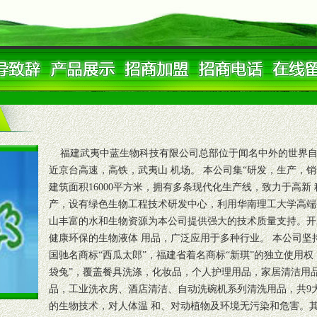
福建武夷中蓝生物科技有限公司总部位于闻名中外的世界自
近京台高速，高铁，武夷山 机场。 本公司集“研发，生产，销售
建筑面积16000平方米，拥有多条现代化生产线，致力于高新
产，设有绿色生物工程技术研发中心，利用华南理工大学高端
山丰富的水和生物资源为本公司提供强大的技术质量支持。开
健康环保的生物液体 用品，广泛应用于多种行业。 本公司坚
国驰名商标“西瓜太郎”，福建省着名商标“新琪”的独立使用权，
袋兔”，覆盖餐具洗涤，化妆品，个人护理用品，家居清洁用
品，工业洗衣房、酒店清洁、自动洗碗机系列清洗用品，共9大
的生物技术，对人体温 和、对动植物及环境无污染和危害。