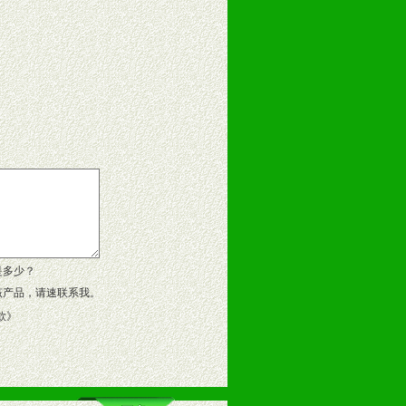
告操作手册、专柜咨询手册等各种市
、假货。
作方案。
是多少？
该产品，请速联系我。
款
》