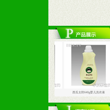
西瓜太郎640g柔顺剂
西瓜太郎640g婴儿洗衣液