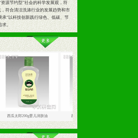
“资源节约型”社会的科学发展观，符
流，符合清洁洗涤行业的发展趋势和市
秉承“以科技创新践行绿色、低碳、节
追求。
太郎200g婴儿润肤油
西瓜太郎450g儿童洗发水
西瓜太郎1