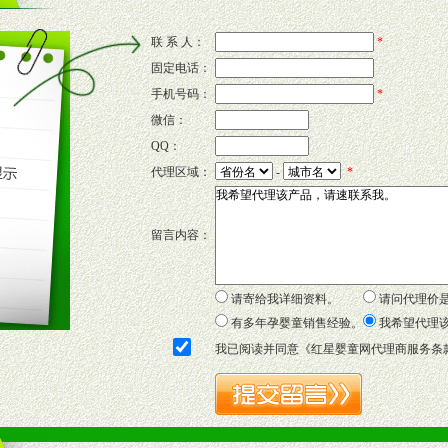
联 系 人：
*
固定电话：
的新需求及适应市场变化。
手机号码：
*
微信：
QQ：
P宣传画、三折页及宣传礼品全面配赠，免费提供软硬性平面广告、电台广
代理区域：
-
*
套合法经营手续，采取统一底价供货、严格保证区域市场独占，杜绝串货
留言内容：
证明复印件，财务以帐单，税务发票，产品质量报告检测单，产品批号；
方案，专家顾问团提供专柜、社区、HS、名人营销等各种模式市场实战操
年终完成任务返利。
请寄给我详细资料。
请问代理价
务，提供企划、咨询、培训等企业售后服务。
有多年孕婴童销售经验。
我希望代理
保障制度，使经销商市场操作全程无忧。
我已阅读并同意《
红星婴童网代理商服务条
品或保健食品相关渠道者。
好的商业道德，良好的商誉，良好的市场网络的公司及销售自然人。