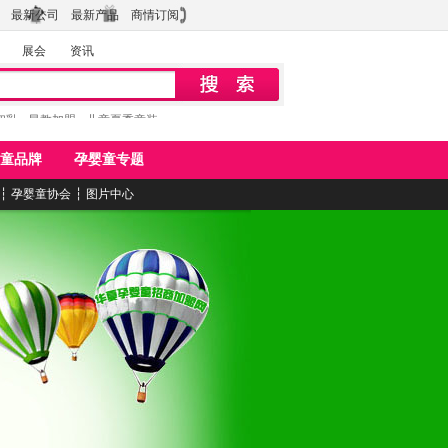
最新公司
最新产品
商情订阅
展会
资讯
初乳
早教加盟
儿童夏季童装
童品牌
孕婴童专题
┆
孕婴童协会
┆
图片中心