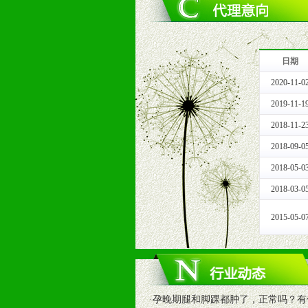
3、严格按照统一最低渠道价格，统
4、具有一定的资金实力，良好的商
5、为维护区域经销商利益，不得窜
日期
十一、公司支持
2020-11-0
1、免费人员培训支持
由销售明星、业务拓展能手、专业营
2019-11-1
2、终端宣传品支持
2018-11-2
提供全国统一的产品手册、妈妈手册、
2018-09-0
3、大型促销活动支持
2018-05-0
根据市场开发需要，为代理商、经销
专业的孕婴童媒体、杂志、直销目录
2018-03-0
专业的孕婴童媒体、杂志、直销目录
2015-05-0
4、专业完善的售后服务支持
5、确保经销商相应区域内的独家垄
6、实施经营管理支持，根据经销商
7、严格控制价格的波动，并给予相
8、提供合理的退换货保障制度，保
·
孕晚期腿和脚踝都肿了，正常吗？有
9、及时有力的推出各种终端促销活