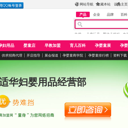
网站导航
收藏本站
设为主页
产品
企业
品牌
百科
热搜：
儿童玩具
婴幼儿奶粉
牛
孕妇用品
婴童店
早教加盟
育儿百科
孕婴童展
孕婴
┆
供求招商代理
┆
开店指导
┆
展会报道
┆
孕婴童商学院
┆
孕婴童排行榜
┆
资料下载
适华妇婴用品经营部