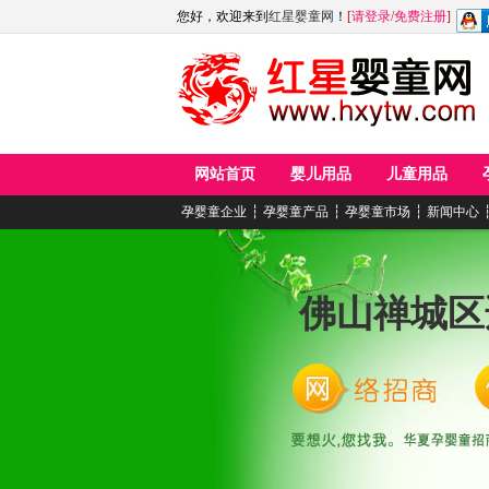
您好，欢迎来到
红星婴童网
！
[
请登录
/
免费注册
]
网站首页
婴儿用品
儿童用品
孕婴童企业
┆
孕婴童产品
┆
孕婴童市场
┆
新闻中心
佛山禅城区