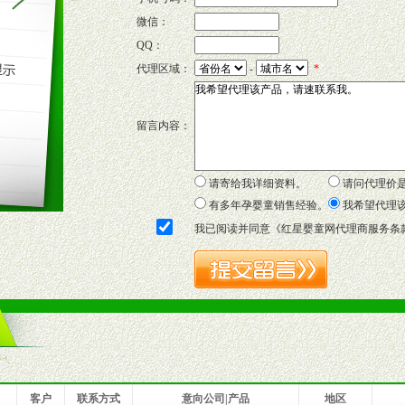
微信：
QQ：
P宣传画、三折页及宣传礼品全面配赠，免费提供软硬性平面广告、电台广
代理区域：
-
*
套合法经营手续，采取统一底价供货、严格保证区域市场独占，杜绝串货
留言内容：
证明复印件，财务以帐单，税务发票，产品质量报告检测单，产品批号；
方案，专家顾问团提供专柜、社区、HS、名人营销等各种模式市场实战操
年终完成任务返利。
请寄给我详细资料。
请问代理价
务，提供企划、咨询、培训等企业售后服务。
有多年孕婴童销售经验。
我希望代理
保障制度，使经销商市场操作全程无忧。
我已阅读并同意《
红星婴童网代理商服务条
品或保健食品相关渠道者。
好的商业道德，良好的商誉，良好的市场网络的公司及销售自然人。
一最低零售价销售，保证良性的价格体系，保证均衡的利润体系。
业信誉，具备地理区位优势。
货。
客户
联系方式
意向公司|产品
地区