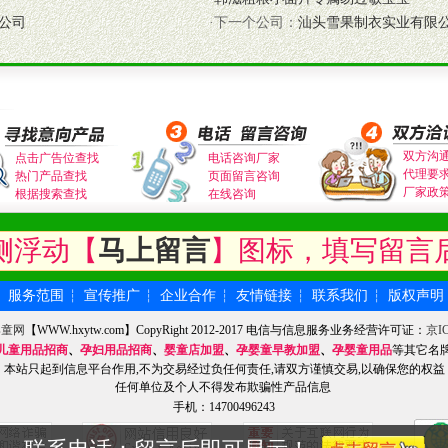
公司
·下一个公司：
汕头雪果制衣实业有限
式与我公司相关负责人取得联系。
需详细阅读公司有关制度以及合作加盟流程。
合作洽谈。
双方沟
点击广告位查找
电话咨询厂家
代理要
热门产品查找
页面留言咨询
厂家政
根据搜索查找
在线咨询
侧浮动【
马上留言
】图标，填写留言
服务范围
宣传推广
企业合作
友情链接
联系我们
版权声明
┆
┆
┆
┆
┆
┆
婴童网
【WWW.hxytw.com】CopyRight 2012-2017 电信与信息服务业务经营许可证：
京IC
儿童用品招商
、
孕妇用品招商
、
婴童店加盟
、
孕婴童早教加盟
、
孕婴童用品
等其它名
本站只起到信息平台作用,不为交易经过负任何责任,请双方谨慎交易,以确保您的权益
任何单位及个人不得发布欺骗性产品信息
手机：14700496243