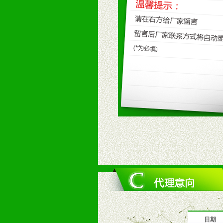
九、加盟优势
1、广告企划支持：产品手册、PO
场武器。
2、市场保护支持：供优质产品，全
3、对代理商、经销商提供公司资执
4、营销技术支持：因地制宜，采取
5、返利奖励支持：累计进货奖励，
6、售后服务支持：营销全程跟踪服
7、退换货支持：诚信为本的退换货
十、代理条件
1、拥有婴幼儿产品经销网络，营养
2、认同公司产品及经营理念，有良
3、严格按照统一最低渠道价格，统
4、具有一定的资金实力，良好的商
5、为维护区域经销商利益，不得窜
日期