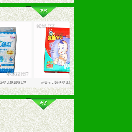
裤L码
完美宝贝超薄婴儿纸尿裤M码
完美小明星婴儿纸尿片M码