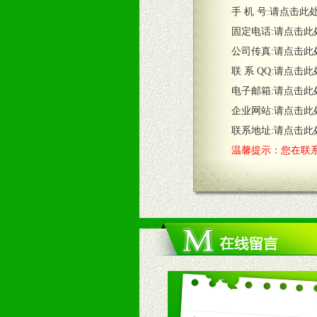
五、退换货制度
手 机 号:
请点击此
1、给予前期市场操作一定比例退换
固定电话:
请点击此
2、对于临期，滞销品给予一定比例
公司传真:
请点击此
联 系 QQ:
请点击此
六、服务优势
电子邮箱:
请点击此
1、完善的信息服务咨询中心：本着
企业网站:
请点击此
2、售后服务：突发性产品问题或消
3、我们时刻整理各区销售情况，帮
联系地址:
请点击此
温馨提示：您在联系
七、招商代理（全国各地）
1、认同我们的经营理念。
2、具备较好商业信誉和资金实力。
3、具备区域内良好的终端网点和销
4、具备一定业务团队能力覆盖区域
5、具备较强的市场操作意识，投入
八、品牌产品
1、不断提升品牌的知名度，美誉度。
2、不断开创新产品不断满足消费者