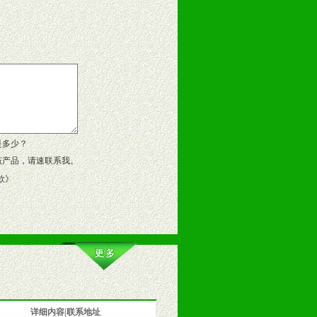
告操作手册、专柜咨询手册等各种市
、假货。
作方案。
是多少？
该产品，请速联系我。
款
》
详细内容|联系地址