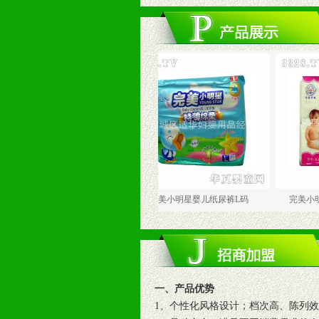
星婴儿纸尿裤M码
完美小明星婴儿纸尿裤L码
完美小明星高级婴
一、产品优势
1、个性化风格设计；档次高、陈列