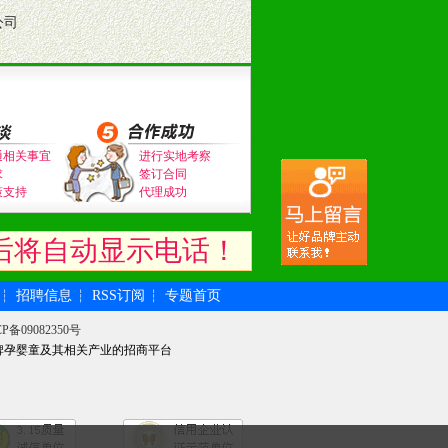
公司
通相关事宜
进行实地考察
求
签订合同
策支持
代理成功
后将自动显示电话！
招聘信息
RSS订阅
专题首页
┆
┆
┆
P备09082350号
牌孕婴童及其相关产业的招商平台