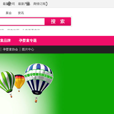
最新公司
最新产品
商情订阅
展会
资讯
初乳
早教加盟
儿童夏季童装
童品牌
孕婴童专题
┆
孕婴童协会
┆
图片中心