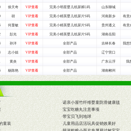
0
侯天奇
VIP查看
完美小明星婴儿纸尿裤L码
山东聊城
养师、儿童营养专家为客户提供包括销售、营养、售后服务等各项专业培
9
胡
VIP查看
完美小精英婴儿纸尿片S码
河南新乡
有意
6
何显敏
VIP查看
完美小精英婴儿纸尿片S码
贵州遵义
有意
VI手册、专柜、POP终端宣传物料、多样化的促销物品、礼品等。
2
彭光
VIP查看
完美小精英婴儿纸尿片S码
湖南岳阳
4
孙洋
VIP查看
全部产品
吉林长春
我想
商提供活动策划，物料支持、人员支持等。媒体宣传支持
等全国性投放，扩大产品体宣传支持
4
志小姐
VIP查看
全部产品
辽宁营口
等全国性投放，扩大产品宣传，提高产品美誉度。
1
黄炎
VIP查看
全部产品
广东云浮
我
6
杨陈艳
VIP查看
全部产品
湖南郴州
断性经营权益。
销售情况派人员驻地指导。
应的政策，充分保证经销产品丰厚的利润空间和市场经营的高额回报。
证经销商合作零风险。
动来帮助经销商启动和拉动市场销售，提供终端物料及宣传促销用品的支持
T
·
诺亲小屋竹纤维婴童防滑健康毯
招
·
宝宝吃糖丸注意事项
入公司经营中，充分了解来自公司的行销计划，产品的发展，以及行业市场
·
带宝贝飞到地球
高效和准确的后勤配送物。
的童装
·
儿童用品店活玩具促销效果好
母婴、儿童产品品类，为中国妈妈、宝宝提供完善的营养健康产品和宣传普
产
·
韩滋粗粮小面片专属易过敏宝宝