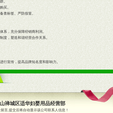
人群。
复购买。
码备查标签、严防假冒。
格体系，充分保障经销商利润。
理制度，塑造和谐经营合作关系。
志进行宣传，提高品牌知名度和影响力。
画、促销架等销售道具。
策略。
支持。
员全程跟踪服务，以确保产品顺利销售。
山禅城区适华妇婴用品经营部
职的业务代表及终端导购支持。
处留言,提交后将自动显示该公司联系人信息！