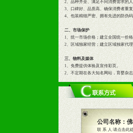
2、品种齐全、满足不同消费需求的
3、口碑好、品质高、确保消费者重
4、包装精细严密、拥有先进的防伪
二、市场保护
1、统一市场价格；建立全国统一价
2、区域独家经营；建立区域独家代
三、物料及媒体
1、免费提供体验及宣传彩页。
2、不定期在各大知名网站，育婴杂
3、根据地方实际情况提供销售喷绘
四、市场操作及支持
1、根据区域市场协助制定具体营销
2、根据具体情况公司给予必要市场
3、根据市场需要，派驻区域销售人
公司名称：
佛
4、根据市场情况公司给予专职或兼
联 系 人:
请点击此