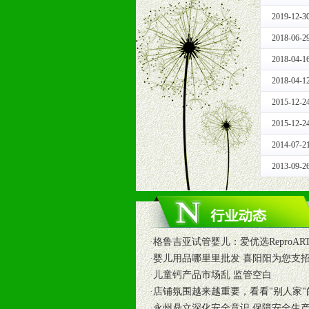
十一、公司支持
2019-12-3
1、免费人员培训支持
由销售明星、业务拓展能手、专业营
2018-06-2
2、终端宣传品支持
2018-04-1
提供全国统一的产品手册、妈妈手册、
2018-04-1
3、大型促销活动支持
2015-12-2
根据市场开发需要，为代理商、经销
专业的孕婴童媒体、杂志、直销目录
2015-12-2
专业的孕婴童媒体、杂志、直销目录
2014-07-2
4、专业完善的售后服务支持
2013-09-2
5、确保经销商相应区域内的独家垄
6、实施经营管理支持，根据经销商
7、严格控制价格的波动，并给予相
8、提供合理的退换货保障制度，保
9、及时有力的推出各种终端促销活
·
格鲁吉亚试管婴儿：爱优选ReproAR
拉宝、海报、试用装等）
·
婴儿用品哪里里批发 喜阳阳为您支
10、提供信息支持，使经销商商融
·
儿童钙产品市场乱 监管空白
11、提供方便、快捷、灵活、安全、
·
店铺氛围越来越重要，看看"别人家"
12、不断寻求国际前缘产品，完善
·
永州鼎立深化安全意识 保障安全生