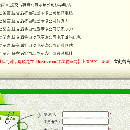
处留言,提交后将自动显示该公司移动电话！
货政策。
处留言,提交后将自动显示该公司招商电话！
调换政策。
处留言,提交后将自动显示该公司传真！
处留言,提交后将自动显示该公司联系QQ！
处留言,提交后将自动显示该公司电子邮箱信息！
对代理商负责的态度，我们将及时回复您的疑问。
处留言,提交后将自动显示该公司企业网站！
费者意见反馈，我们予以及时受理记录并合理妥善解决。
您诊断、分析市场，及时收编销售效果显着的案例，与您共商启动市场。
处留言,提交后将自动显示该公司联系地址！
我们时，请说是在【hxytw.com 红星婴童网】上看到的，谢谢！
立刻留
售渠道。
的流通渠道，孕婴童渠道，医药渠道并为之提供配送服务。
意识和配合意识。
联 系 人：
*
固定电话：
的新需求及适应市场变化。
手机号码：
*