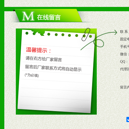
1、根据区域市场协助制定
2、根据具体情况公司给予
联 系
3、根据市场需要，派驻区
固定
保产品顺利销售。
手机
微信
4、根据市场情况公司给予
QQ：
代理
购支持。
留言
五、退换货制度
1、给予前期市场操作一定
2、对于临期，滞销品给予