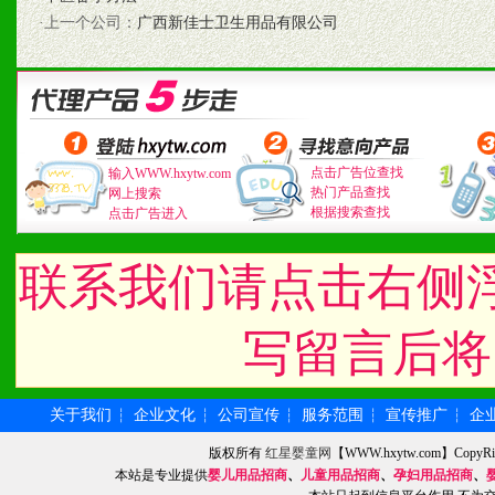
1、认同我们的经营理念。
·上一个公司：
广西新佳士卫生用品有限公司
2、具备较好商业信誉和资
3、具备区域内良好的终端
4、具备一定业务团队能力
点击广告位查找
输入WWW.hxytw.com
道，医药渠道并为之提供配
热门产品查找
网上搜索
根据搜索查找
点击广告进入
5、具备较强的市场操作意
联系我们请点击右侧
八、品牌产品
写留言后将
1、不断提升品牌的知名度
关于我们
企业文化
公司宣传
服务范围
宣传推广
企
┆
┆
┆
┆
┆
2、不断开创新产品不断满
版权所有
红星婴童网
【WWW.hxytw.com】Cop
化。
本站是专业提供
婴儿用品招商
、
儿童用品招商
、
孕妇用品招商
、