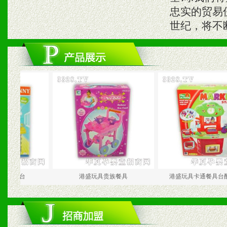
忠实的贸易
世纪，将不
台
港盛玩具贵族餐具
港盛玩具卡通餐具台配收银