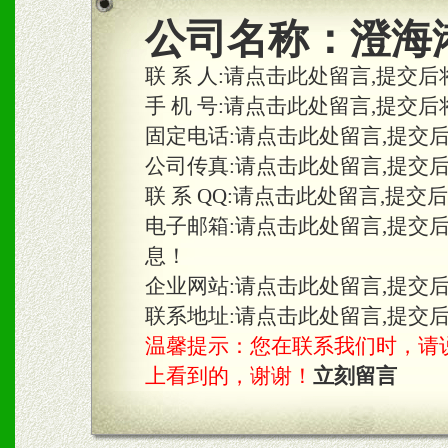
2、区域独家经营；建立区
公司名称：
澄海
合作关系。
联 系 人:
请点击此处留言,提交后
手 机 号:
请点击此处留言,提交后
固定电话:
请点击此处留言,提交
三、物料及媒体
公司传真:
请点击此处留言,提交
1、免费提供体验及宣传彩
联 系 QQ:
请点击此处留言,提交
2、不定期在各大知名网站
电子邮箱:
请点击此处留言,提交
息！
知名度和影响力。
企业网站:
请点击此处留言,提交
3、根据地方实际情况提供
联系地址:
请点击此处留言,提交
温馨提示：您在联系我们时，请说是在
具。
上看到的，谢谢！
立刻留言
四、市场操作及支持