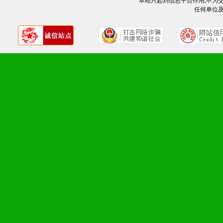
本站只起到信息平台作用,不为
任何单位
九、加盟优势
1、广告企划支持：产品手
品全面配赠，免费提供软硬
册、专柜咨询手册等各种市
2、市场保护支持：供优质
统一底价供货、严格保证区
3、对代理商、经销商提供
单，税务发票，产品质量报
4、营销技术支持：因地制