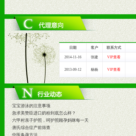
六、服务优势
1、完善的信息服务咨询中
我们将及时回复您的疑问。
日期
客户
联系方式
2、售后服务：突发性产品
2014-11-16
张建
VIP查看
以及时受理记录并合理妥善
2013-09-12
杨杨
VIP查看
3、我们时刻整理各区销售
时收编销售效果显着的案例
·
宝宝游泳的注意事项
·
急求美赞臣进口奶粉到底怎么样？
·
六甲村亲子护照，呵护照顾孕妈咪每一天
七、招商代理（全国各地）
·
唐氏综合症产前筛查
·
中医备孕方法