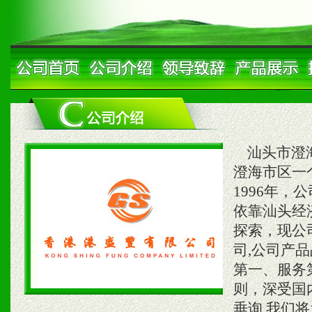
汕头市澄海
澄海市区一
1996年
依靠汕头经
探索，现公
司,公司产
第一、服务
则，深受国
垂询.我们