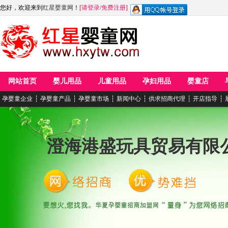
您好，欢迎来到
红星婴童网
！
[
请登录
/
免费注册
]
网站首页
婴儿用品
儿童用品
孕妇用品
婴童店
孕婴童企业
┆
孕婴童产品
┆
孕婴童市场
┆
新闻中心
┆
供求招商代理
┆
开店指导
┆
澄海港盛玩具贸易有限