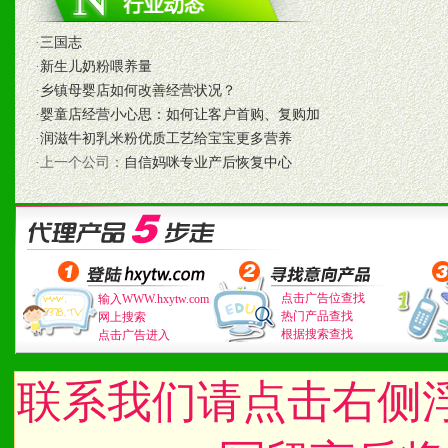
1、认同我们的经营理念。
2、具备较好商业信誉和资
·
三国志
·
新生儿奶粉喂养量
3、具备区域内良好的终端
·
乡镇母婴店如何改善经营状况？
·
婴童店经营小心思：如何让客户首购、复购加
4、具备一定业务团队能力
·
润滋牛初乳米粉优质工艺给宝宝更多营养
·上一个公司：
自信妈咪专业产后恢复中心
道，医药渠道并为之提供配
5、具备较强的市场操作意
八、品牌产品
点击广告位查找
输入WWW.hxytw.com
热门产品查找
网上搜索
根据搜索查找
点击广告进入
1、不断提升品牌的知名度
2、不断开创新产品不断满
联系我们请点击右侧
化。