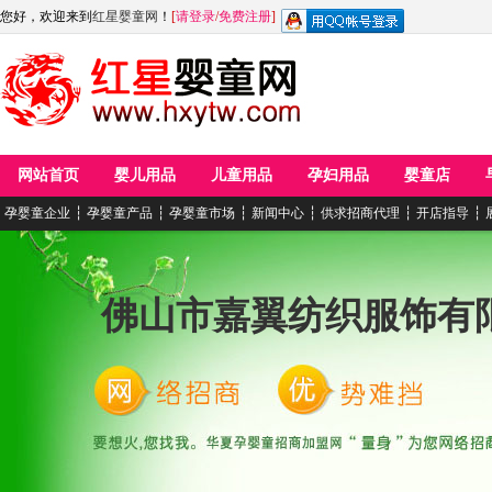
您好，欢迎来到
红星婴童网
！
[
请登录
/
免费注册
]
网站首页
婴儿用品
儿童用品
孕妇用品
婴童店
孕婴童企业
┆
孕婴童产品
┆
孕婴童市场
┆
新闻中心
┆
供求招商代理
┆
开店指导
┆
佛山市嘉翼纺织服饰有