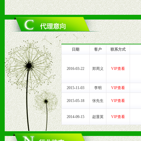
六、服务优势
1、完善的信息服务咨询中
我们将及时回复您的疑问。
日期
客户
联系方式
2、售后服务：突发性产品
2016-03-22
郑周义
VIP查看
以及时受理记录并合理妥善
3、我们时刻整理各区销售
2015-11-03
李明
VIP查看
时收编销售效果显着的案例
2015-05-18
张先生
VIP查看
2014-09-15
赵显英
VIP查看
七、招商代理（全国各地）