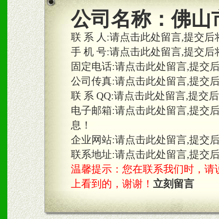
2、区域独家经营；建立区
公司名称：
佛山
合作关系。
联 系 人:
请点击此处留言,提交后
手 机 号:
请点击此处留言,提交后
固定电话:
请点击此处留言,提交
三、物料及媒体
公司传真:
请点击此处留言,提交
1、免费提供体验及宣传彩
联 系 QQ:
请点击此处留言,提交
2、不定期在各大知名网站
电子邮箱:
请点击此处留言,提交
息！
知名度和影响力。
企业网站:
请点击此处留言,提交
3、根据地方实际情况提供
联系地址:
请点击此处留言,提交
温馨提示：您在联系我们时，请说是在
具。
上看到的，谢谢！
立刻留言
四、市场操作及支持