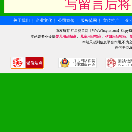
写留言后将
九、加盟优势
关于我们
企业文化
公司宣传
服务范围
宣传推广
企
┆
┆
┆
┆
┆
版权所有
红星婴童网
【WWW.hxytw.com】Cop
1、广告企划支持：产品手
本站是专业提供
婴儿用品招商
、
儿童用品招商
、
孕妇用品招商
、
本站只起到信息平台作用,不为
品全面配赠，免费提供软硬
任何单位
册、专柜咨询手册等各种市
2、市场保护支持：供优质
统一底价供货、严格保证区
3、对代理商、经销商提供
单，税务发票，产品质量报
4、营销技术支持：因地制