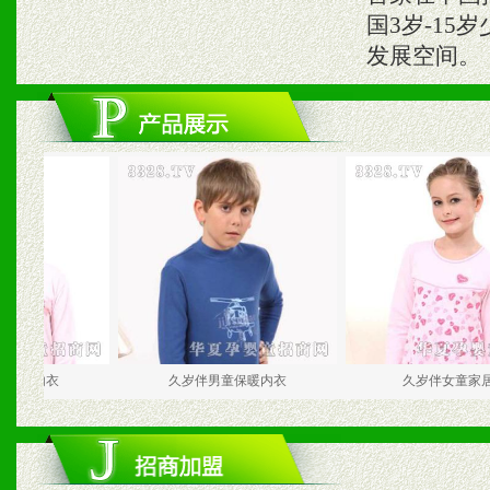
国3岁-1
发展空间。
衣
久岁伴男童保暖内衣
久岁伴女童家居服