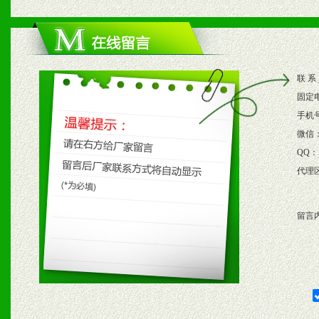
1、根据区域市场协助制定
2、根据具体情况公司给予
联 系
3、根据市场需要，派驻区
固定
保产品顺利销售。
手机
微信
4、根据市场情况公司给予
QQ：
代理
购支持。
留言
五、退换货制度
1、给予前期市场操作一定
2、对于临期，滞销品给予