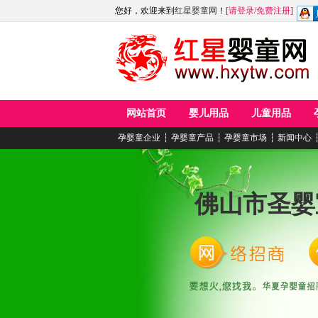
您好，欢迎来到
红星婴童网
！
[
请登录
/
免费注册
]
网站首页
婴儿用品
儿童用品
孕婴童企业
┆
孕婴童产品
┆
孕婴童市场
┆
新闻中心
佛山市圣婴