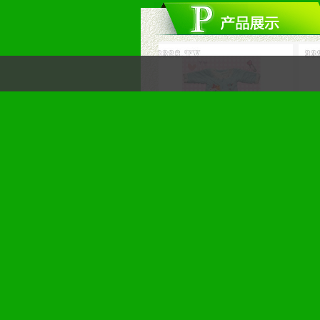
圣婴宝黄色婴儿夹棉内衣
圣婴宝蓝色婴儿夹棉内衣
圣婴
一、产品优势
1、个性化风格设计；档次高、陈列
2、品种齐全、满足不同消费需求的