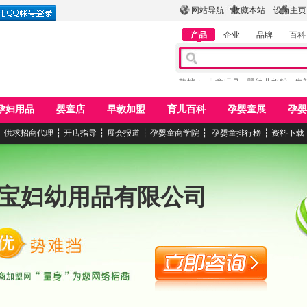
网站导航
收藏本站
设为主页
产品
企业
品牌
百科
热搜：
儿童玩具
婴幼儿奶粉
牛
孕妇用品
婴童店
早教加盟
育儿百科
孕婴童展
孕婴
┆
供求招商代理
┆
开店指导
┆
展会报道
┆
孕婴童商学院
┆
孕婴童排行榜
┆
资料下载
宝妇幼用品有限公司