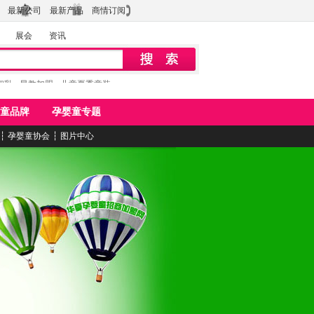
最新公司
最新产品
商情订阅
展会
资讯
初乳
早教加盟
儿童夏季童装
童品牌
孕婴童专题
┆
孕婴童协会
┆
图片中心