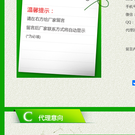
保产品顺利销售。
手机
微信
4、根据市场情况公司给予
QQ：
代理
购支持。
留言
五、退换货制度
1、给予前期市场操作一定
2、对于临期，滞销品给予
六、服务优势
1、完善的信息服务咨询中