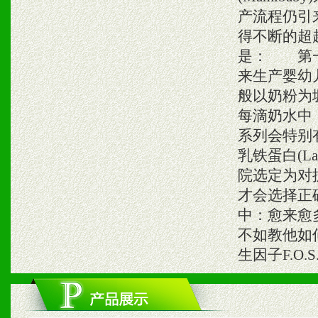
产流程仍引
得不断的超
是： 第一
来生产婴幼
般以奶粉为
每滴奶水中，这
系列会特别
乳铁蛋白(L
院选定为对
才会选择正确
中：愈来愈
不如教他如
生因子F.O