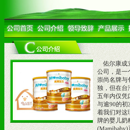
佑尔康成立
公司，是一
崇尚名牌与
独，但在台
五年内仅凭
与逾90的
着我们对这
牌的婴儿奶粉
(Mamib