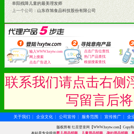
·
阜阳残障儿童的最美理发师
道，医药渠道并为之提供配
·上一个公司：
山东存旭食品科技股份有限公司
5、具备较强的市场操作意
八、品牌产品
点击广告位查找
输入WWW.hxytw.com
热门产品查找
网上搜索
1、不断提升品牌的知名度
根据搜索查找
点击广告进入
2、不断开创新产品不断满
联系我们请点击右侧
化。
写留言后将
九、加盟优势
关于我们
企业文化
公司宣传
服务范围
宣传推广
企
┆
┆
┆
┆
┆
1、广告企划支持：产品手
版权所有
红星婴童网
【WWW.hxytw.com】Cop
本站是专业提供
婴儿用品招商
、
儿童用品招商
、
孕妇用品招商
、