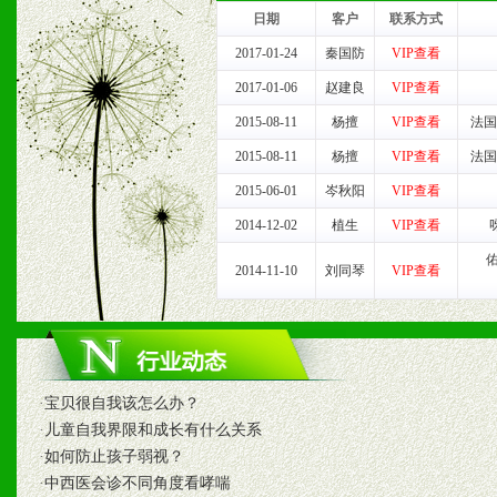
我们将及时回复您的疑问。
日期
客户
联系方式
2、售后服务：突发性产品
2017-01-24
秦国防
VIP查看
2017-01-06
赵建良
VIP查看
以及时受理记录并合理妥善
2015-08-11
杨擅
VIP查看
法国
3、我们时刻整理各区销售
2015-08-11
杨擅
VIP查看
法国
2015-06-01
岑秋阳
VIP查看
时收编销售效果显着的案例
2014-12-02
植生
VIP查看
2014-11-10
刘同琴
VIP查看
七、招商代理（全国各地）
1、认同我们的经营理念。
2、具备较好商业信誉和资
·
宝贝很自我该怎么办？
·
儿童自我界限和成长有什么关系
3、具备区域内良好的终端
·
如何防止孩子弱视？
4、具备一定业务团队能力
·
中西医会诊不同角度看哮喘