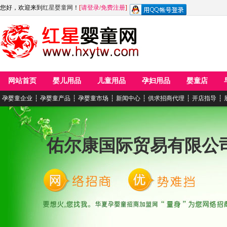
您好，欢迎来到
红星婴童网
！
[
请登录
/
免费注册
]
网站首页
婴儿用品
儿童用品
孕妇用品
婴童店
孕婴童企业
┆
孕婴童产品
┆
孕婴童市场
┆
新闻中心
┆
供求招商代理
┆
开店指导
┆
佑尔康国际贸易有限公