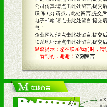
三、物料及媒体
公司传真:
请点击此处留言,提交
1、免费提供体验及宣传彩
联 系 QQ:
请点击此处留言,提交
2、不定期在各大知名网站
电子邮箱:
请点击此处留言,提交
息！
知名度和影响力。
企业网站:
请点击此处留言,提交
3、根据地方实际情况提供
联系地址:
请点击此处留言,提交
温馨提示：您在联系我们时，请说是在
具。
上看到的，谢谢！
立刻留言
四、市场操作及支持
1、根据区域市场协助制定
2、根据具体情况公司给予
联 系
3、根据市场需要，派驻区
固定