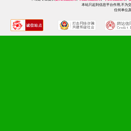
品全面配赠，免费提供软硬
本站只起到信息平台作用,不为
任何单位
册、专柜咨询手册等各种市
2、市场保护支持：供优质
统一底价供货、严格保证区
3、对代理商、经销商提供
单，税务发票，产品质量报
4、营销技术支持：因地制
专柜、社区、HS、名人营
5、返利奖励支持：累计进
6、售后服务支持：营销全