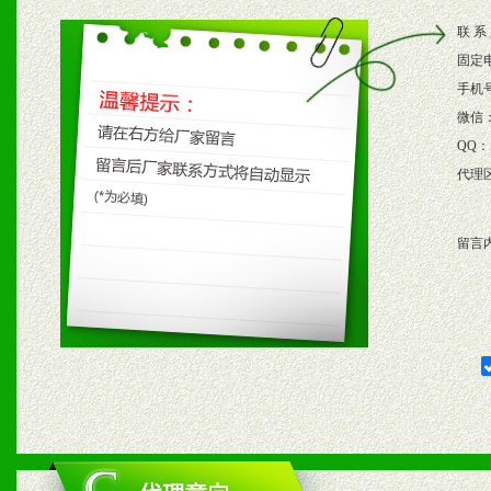
2、根据具体情况公司给予
联 系
3、根据市场需要，派驻区
固定
保产品顺利销售。
手机
微信
4、根据市场情况公司给予
QQ：
代理
购支持。
留言
五、退换货制度
1、给予前期市场操作一定
2、对于临期，滞销品给予
六、服务优势