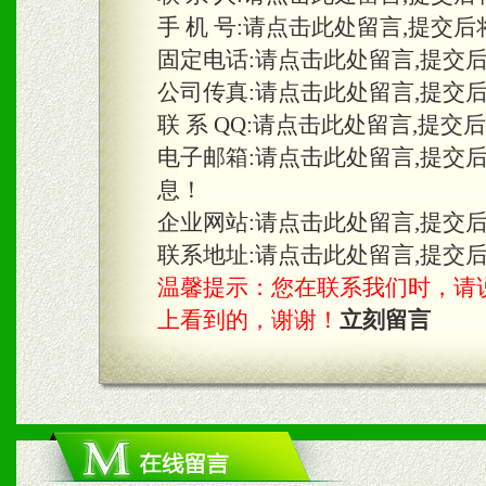
手 机 号:
请点击此处留言,提交后
固定电话:
请点击此处留言,提交
三、物料及媒体
公司传真:
请点击此处留言,提交
1、免费提供体验及宣传彩
联 系 QQ:
请点击此处留言,提交
2、不定期在各大知名网站
电子邮箱:
请点击此处留言,提交
息！
知名度和影响力。
企业网站:
请点击此处留言,提交
3、根据地方实际情况提供
联系地址:
请点击此处留言,提交
温馨提示：您在联系我们时，请说是在
具。
上看到的，谢谢！
立刻留言
四、市场操作及支持
1、根据区域市场协助制定