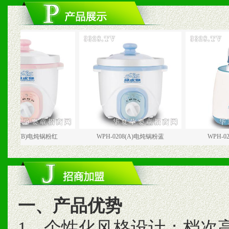
8(B)电炖锅粉红
WPH-0208(A)电炖锅粉蓝
WPH-0211家
一、产品优势
1、个性化风格设计；档次