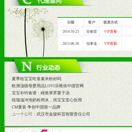
1、完善的信息服务咨询中
我们将及时回复您的疑问。
日期
客户
联系方式
2、售后服务：突发性产品
2014-10-25
谷春雷
VIP查看
以及时受理记录并合理妥善
2013-09-30
倪孝连
VIP查看
3、我们时刻整理各区销售
时收编销售效果显着的案例
·
夏季给宝宝吃雀巢米粉好吗
·
欧洲顶级母婴用品LOVI乐唯依中国官网
·
宝宝补钙食谱：鳝鱼荸荠栗子汤
七、招商代理（全国各地）
·
纽瑞滋冲泡奶粉用水，供宝宝安心饮用
1、认同我们的经营理念。
·
CM童装 争创中国第一品牌
·上一个公司：
武汉市金骏科贸有限责任公司
2、具备较好商业信誉和资