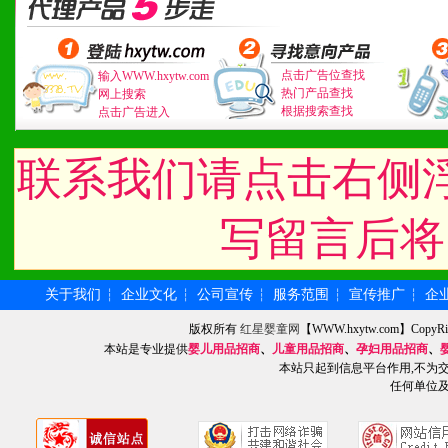
3、具备区域内良好的终端
4、具备一定业务团队能力
点击广告位查找
输入WWW.hxytw.com
道，医药渠道并为之提供配
热门产品查找
网上搜索
根据搜索查找
点击广告进入
5、具备较强的市场操作意
联系我们请点击右侧
八、品牌产品
写留言后将
1、不断提升品牌的知名度
关于我们
企业文化
公司宣传
服务范围
宣传推广
企
┆
┆
┆
┆
┆
2、不断开创新产品不断满
版权所有
红星婴童网
【WWW.hxytw.com】Cop
化。
本站是专业提供
婴儿用品招商
、
儿童用品招商
、
孕妇用品招商
、
本站只起到信息平台作用,不为
任何单位
九、加盟优势