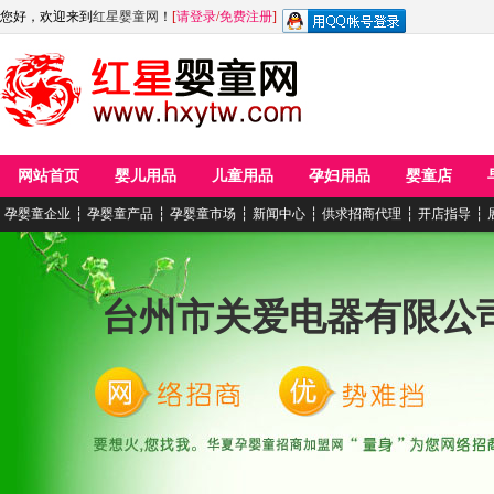
您好，欢迎来到
红星婴童网
！
[
请登录
/
免费注册
]
网站首页
婴儿用品
儿童用品
孕妇用品
婴童店
孕婴童企业
┆
孕婴童产品
┆
孕婴童市场
┆
新闻中心
┆
供求招商代理
┆
开店指导
┆
台州市关爱电器有限公