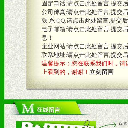
固定电话:
请点击此处留言,提交
1、免费提供体验及宣传彩
公司传真:
请点击此处留言,提交
2、不定期在各大知名网站
联 系 QQ:
请点击此处留言,提交
知名度和影响力。
电子邮箱:
请点击此处留言,提交
息！
3、根据地方实际情况提供
企业网站:
请点击此处留言,提交
具。
联系地址:
请点击此处留言,提交
温馨提示：您在联系我们时，请说是在
上看到的，谢谢！
立刻留言
四、市场操作及支持
1、根据区域市场协助制定
2、根据具体情况公司给予
3、根据市场需要，派驻区
联 系