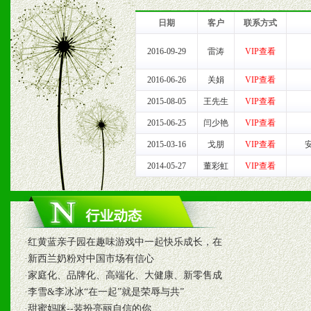
2、售后服务：突发性产品
日期
客户
联系方式
以及时受理记录并合理妥善
2016-09-29
雷涛
VIP查看
3、我们时刻整理各区销售
2016-06-26
关娟
VIP查看
时收编销售效果显着的案例
2015-08-05
王先生
VIP查看
2015-06-25
闫少艳
VIP查看
2015-03-16
戈朋
VIP查看
七、招商代理（全国各地）
2014-05-27
董彩虹
VIP查看
1、认同我们的经营理念。
2、具备较好商业信誉和资
·
红黄蓝亲子园在趣味游戏中一起快乐成长，在
3、具备区域内良好的终端
·
新西兰奶粉对中国市场有信心
·
家庭化、品牌化、高端化、大健康、新零售成
4、具备一定业务团队能力
·
李雪&李冰冰“在一起”就是荣辱与共”
·
甜蜜妈咪--装扮亮丽自信的你