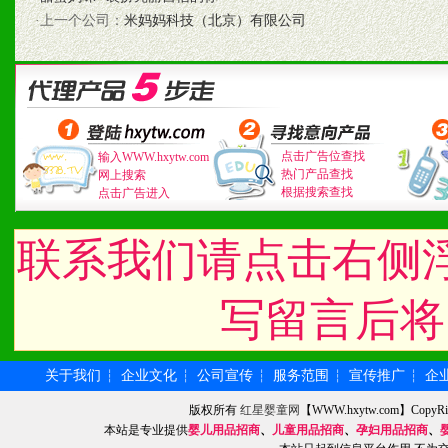
道，医药渠道并为之提供配
·上一个公司：
米妈妈科技（北京）有限公司
5、具备较强的市场操作意
八、品牌产品
点击广告位查找
输入WWW.hxytw.com
1、不断提升品牌的知名度
热门产品查找
网上搜索
根据搜索查找
点击广告进入
2、不断开创新产品不断满
联系我们请点击右侧
化。
写留言后将
九、加盟优势
关于我们
企业文化
公司宣传
服务范围
宣传推广
企
┆
┆
┆
┆
┆
1、广告企划支持：产品手
版权所有
红星婴童网
【WWW.hxytw.com】Cop
品全面配赠，免费提供软硬
本站是专业提供
婴儿用品招商
、
儿童用品招商
、
孕妇用品招商
、