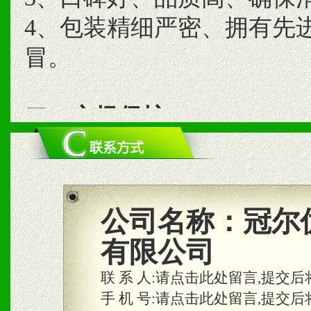
4、包装精细严密、拥有先
冒。
二、市场保护
1、统一市场价格；建立全
商利润。
2、区域独家经营；建立区
公司名称：
冠尔
合作关系。
有限公司
联 系 人:
请点击此处留言,提交后
三、物料及媒体
手 机 号:
请点击此处留言,提交后