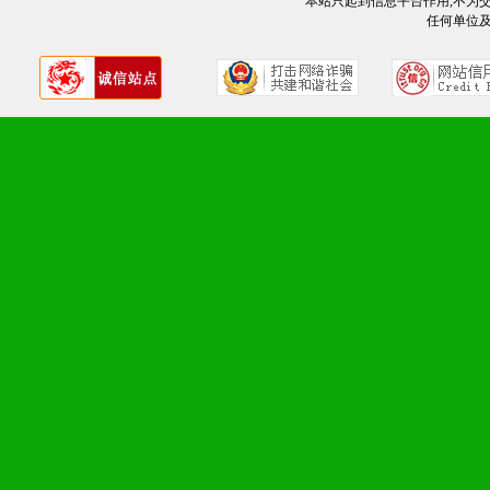
本站只起到信息平台作用,不为
任何单位
册、专柜咨询手册等各种市
2、市场保护支持：供优质
统一底价供货、严格保证区
3、对代理商、经销商提供
单，税务发票，产品质量报
4、营销技术支持：因地制
专柜、社区、HS、名人营
5、返利奖励支持：累计进
6、售后服务支持：营销全
培训等企业售后服务。