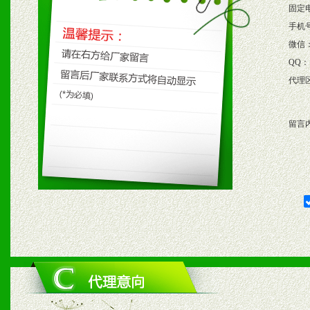
保产品顺利销售。
固定
4、根据市场情况公司给予
手机
微信
购支持。
QQ：
代理
五、退换货制度
留言
1、给予前期市场操作一定
2、对于临期，滞销品给予
六、服务优势
1、完善的信息服务咨询中
我们将及时回复您的疑问。