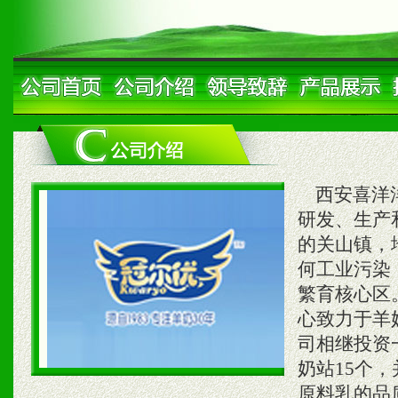
西安喜洋洋
研发、生产
的关山镇，
何工业污染
繁育核心区
心致力于羊
司相继投资
奶站15个
原料乳的品质