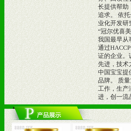
长提供帮助
追求。 依
业化开发研
“冠尔优喜
我国最早从
通过HAC
证的企业。
先进，技术
中国宝宝提
品牌。 质
工作，生产
进，创一流