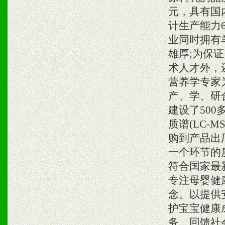
元，具有国
计生产能力
业同时拥有
雄厚;为保
术人才外，
营养学专家
产、学、研
建设了50
质谱(LC-
购到产品出
一个环节的
符合国家最
专注母婴健
念。以提供
护宝宝健康
务、回馈社