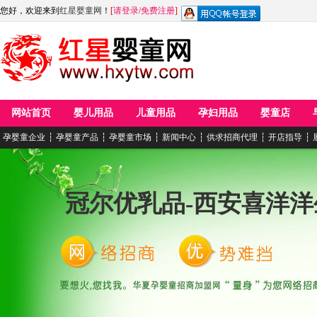
您好，欢迎来到
红星婴童网
！
[
请登录
/
免费注册
]
网站首页
婴儿用品
儿童用品
孕妇用品
婴童店
孕婴童企业
┆
孕婴童产品
┆
孕婴童市场
┆
新闻中心
┆
供求招商代理
┆
开店指导
┆
冠尔优乳品-西安喜洋