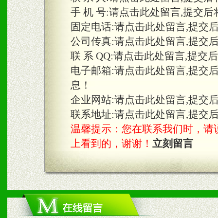
手 机 号:
请点击此处留言,提交后
固定电话:
请点击此处留言,提交
三、物料及媒体
公司传真:
请点击此处留言,提交
1、免费提供体验及宣传彩
联 系 QQ:
请点击此处留言,提交
2、不定期在各大知名网站
电子邮箱:
请点击此处留言,提交
息！
知名度和影响力。
企业网站:
请点击此处留言,提交
3、根据地方实际情况提供
联系地址:
请点击此处留言,提交
温馨提示：您在联系我们时，请说是在
具。
上看到的，谢谢！
立刻留言
四、市场操作及支持
1、根据区域市场协助制定