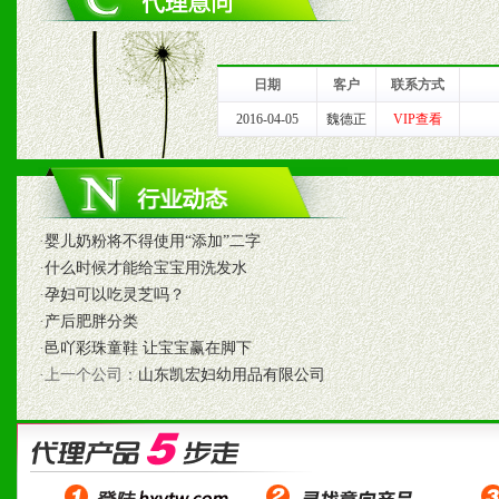
1、完善的信息服务咨询中
我们将及时回复您的疑问。
日期
客户
联系方式
2、售后服务：突发性产品
2016-04-05
魏德正
VIP查看
以及时受理记录并合理妥善
3、我们时刻整理各区销售
·
婴儿奶粉将不得使用“添加”二字
时收编销售效果显着的案例
·
什么时候才能给宝宝用洗发水
·
孕妇可以吃灵芝吗？
·
产后肥胖分类
·
邑吖彩珠童鞋 让宝宝赢在脚下
七、招商代理（全国各地）
·上一个公司：
山东凯宏妇幼用品有限公司
1、认同我们的经营理念。
2、具备较好商业信誉和资