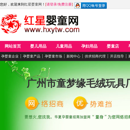
您好，欢迎来到
红星婴童网
！
[
请登录
/
免费注册
]
网站首页
婴儿用品
儿童用品
孕妇用品
婴童店
孕婴童企业
┆
孕婴童产品
┆
孕婴童市场
┆
新闻中心
┆
供求招商代理
┆
开店指导
┆
广州市童梦缘毛绒玩具