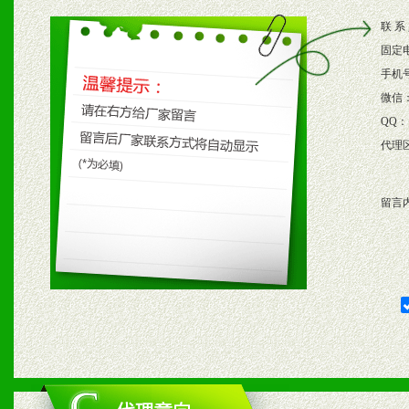
2、根据具体情况公司给予
联 系
3、根据市场需要，派驻区
固定
保产品顺利销售。
手机
微信
4、根据市场情况公司给予
QQ：
代理
购支持。
留言
五、退换货制度
1、给予前期市场操作一定
2、对于临期，滞销品给予
六、服务优势