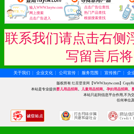
3、具备区域内良好的终端
点击广告位查找
输入WWW.hxytw.com
热门产品查找
4、具备一定业务团队能力
网上搜索
根据搜索查找
点击广告进入
道，医药渠道并为之提供配
联系我们请点击右侧
5、具备较强的市场操作意
写留言后将
八、品牌产品
关于我们
企业文化
公司宣传
服务范围
宣传推广
企
┆
┆
┆
┆
┆
1、不断提升品牌的知名度
版权所有
红星婴童网
【WWW.hxytw.com】Cop
本站是专业提供
婴儿用品招商
、
儿童用品招商
、
孕妇用品招商
、
2、不断开创新产品不断满
本站只起到信息平台作用,不为
任何单位
化。
九、加盟优势