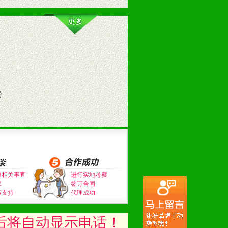
训。
粉
。（包括POP、彩页、手提袋、易
通相关事宜
进行实地考察
求
签订合同
的趋势与流行。
策支持
代理成功
及营养建康知识。为经销商、分销商
后将自动显示电话！