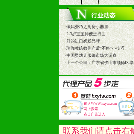
1、免费人员培训支持
由销售明星、业务拓展能手、专业营
2、终端宣传品支持
提供全国统一的产品手册、妈妈手册、
·
懒妈变巧之厨房小器皿
3、大型促销活动支持
·
2-3岁宝宝排便进行曲
根据市场开发需要，为代理商、经销
·
好的进口奶粉品牌
专业的孕婴童媒体、杂志、直销目录
·
瑜伽教练教你产后“不疼”小技巧
专业的孕婴童媒体、杂志、直销目录
·
中国婴幼儿服饰市场大调查
4、专业完善的售后服务支持
·上一个公司：
广东省佛山市顺德区华
5、确保经销商相应区域内的独家垄
6、实施经营管理支持，根据经销商
7、严格控制价格的波动，并给予相
8、提供合理的退换货保障制度，保
9、及时有力的推出各种终端促销活
输入WWW.hxytw.com
拉宝、海报、试用装等）
网上搜索
10、提供信息支持，使经销商商融
点击广告进入
11、提供方便、快捷、灵活、安全、
12、不断寻求国际前缘产品，完善
联系我们请点击右