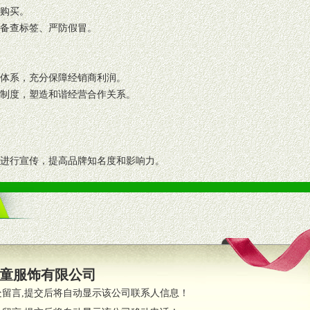
复购买。
码备查标签、严防假冒。
格体系，充分保障经销商利润。
理制度，塑造和谐经营合作关系。
志进行宣传，提高品牌知名度和影响力。
画、促销架等销售道具。
策略。
支持。
员全程跟踪服务，以确保产品顺利销售。
童服饰有限公司
职的业务代表及终端导购支持。
处留言,提交后将自动显示该公司联系人信息！