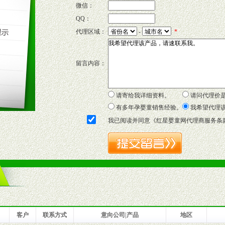
微信：
QQ：
P宣传画、三折页及宣传礼品全面配赠，免费提供软硬性平面广告、电台广
代理区域：
-
*
套合法经营手续，采取统一底价供货、严格保证区域市场独占，杜绝串货
留言内容：
证明复印件，财务以帐单，税务发票，产品质量报告检测单，产品批号；
方案，专家顾问团提供专柜、社区、HS、名人营销等各种模式市场实战操
年终完成任务返利。
请寄给我详细资料。
请问代理价
务，提供企划、咨询、培训等企业售后服务。
有多年孕婴童销售经验。
我希望代理
保障制度，使经销商市场操作全程无忧。
我已阅读并同意《
红星婴童网代理商服务条
品或保健食品相关渠道者。
好的商业道德，良好的商誉，良好的市场网络的公司及销售自然人。
一最低零售价销售，保证良性的价格体系，保证均衡的利润体系。
业信誉，具备地理区位优势。
货。
客户
联系方式
意向公司|产品
地区