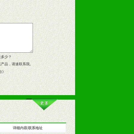
告操作手册、专柜咨询手册等各种市
、假货。
作方案。
是多少？
该产品，请速联系我。
款
》
详细内容|联系地址