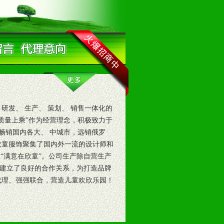
研发、 生产、 策划、 销售一体化的
质量上乘”作为经营理念，积极致力于
畅销国内各大、 中城市，远销俄罗
欣童服饰聚集了国内外一流的设计师和
 “满意在欣童”。公司生产除自营生产
建立了良好的合作关系，为打造品牌
代理、强强联合，营造儿童欢欣乐园！