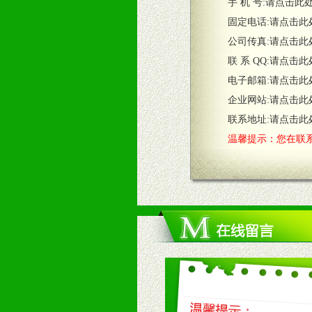
五、退换货制度
手 机 号:
请点击此
1、给予前期市场操作一定比例退换
固定电话:
请点击此
2、对于临期，滞销品给予一定比例
公司传真:
请点击此
联 系 QQ:
请点击此
六、服务优势
电子邮箱:
请点击此
1、完善的信息服务咨询中心：本着
企业网站:
请点击此
2、售后服务：突发性产品问题或消
3、我们时刻整理各区销售情况，帮
联系地址:
请点击此
温馨提示：您在联系
七、招商代理（全国各地）
1、认同我们的经营理念。
2、具备较好商业信誉和资金实力。
3、具备区域内良好的终端网点和销
4、具备一定业务团队能力覆盖区域
5、具备较强的市场操作意识，投入
八、品牌产品
1、不断提升品牌的知名度，美誉度。
2、不断开创新产品不断满足消费者