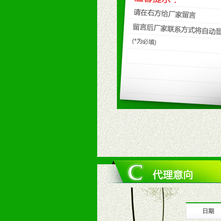
九、加盟优势
1、广告企划支持：产品手册、PO
场武器。
2、市场保护支持：供优质产品，全
3、对代理商、经销商提供公司资执
4、营销技术支持：因地制宜，采取
5、返利奖励支持：累计进货奖励，
6、售后服务支持：营销全程跟踪服
7、退换货支持：诚信为本的退换货
十、代理条件
1、拥有婴幼儿产品经销网络，营养
2、认同公司产品及经营理念，有良
3、严格按照统一最低渠道价格，统
4、具有一定的资金实力，良好的商
5、为维护区域经销商利益，不得窜
日期
十一、公司支持