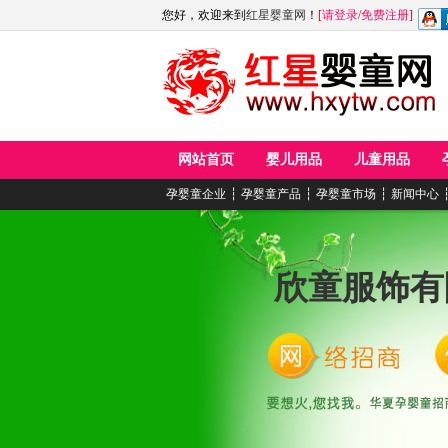
您好，欢迎来到
红星婴童网
！
[
请登录
/
免费注册
]
网站首页
婴儿用品
儿童用品
孕婴童企业
┆
孕婴童产品
┆
孕婴童市场
┆
新闻中心
欣童服饰有