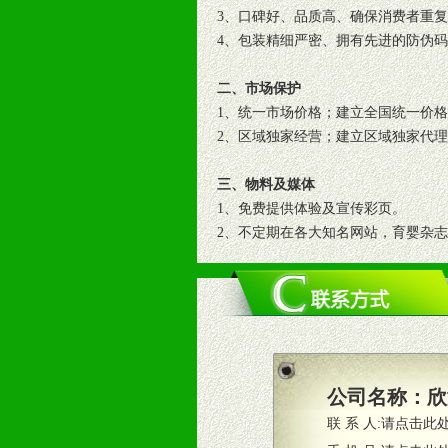
3、口碑好、品质高、确保消费者重
4、包装精细严密、拥有先进的防伪
二、市场保护
1、统一市场价格；建立全国统一价
2、区域独家经营；建立区域独家代
三、物料及媒体
1、免费提供体验及宣传彩页。
2、不定期在各大知名网站，育婴杂
3、根据地方实际情况提供销售喷绘
四、市场操作及支持
1、根据区域市场协助制定具体营销
2、根据具体情况公司给予必要市场
3、根据市场需要，派驻区域销售人
公司名称：
欣
4、根据市场情况公司给予专职或兼
联 系 人:
请点击此