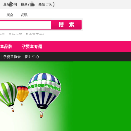
最新公司
最新产品
商情订阅
展会
资讯
初乳
早教加盟
儿童夏季童装
童品牌
孕婴童专题
┆
孕婴童协会
┆
图片中心