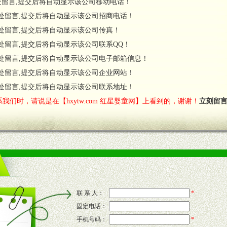
处留言,提交后将自动显示该公司移动电话！
货政策。
处留言,提交后将自动显示该公司招商电话！
调换政策。
处留言,提交后将自动显示该公司传真！
处留言,提交后将自动显示该公司联系QQ！
处留言,提交后将自动显示该公司电子邮箱信息！
对代理商负责的态度，我们将及时回复您的疑问。
处留言,提交后将自动显示该公司企业网站！
费者意见反馈，我们予以及时受理记录并合理妥善解决。
您诊断、分析市场，及时收编销售效果显着的案例，与您共商启动市场。
处留言,提交后将自动显示该公司联系地址！
我们时，请说是在【hxytw.com 红星婴童网】上看到的，谢谢！
立刻留
售渠道。
的流通渠道，孕婴童渠道，医药渠道并为之提供配送服务。
意识和配合意识。
联 系 人：
*
固定电话：
的新需求及适应市场变化。
手机号码：
*