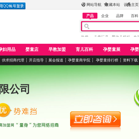
网站导航
收藏本站
设为主页
产品
企业
品牌
百科
热搜：
儿童玩具
婴幼儿奶粉
牛
孕妇用品
婴童店
早教加盟
育儿百科
孕婴童展
孕婴
┆
供求招商代理
┆
开店指导
┆
展会报道
┆
孕婴童商学院
┆
孕婴童排行榜
┆
资料下载
限公司