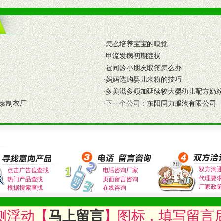
养师、儿童营养专家为客户提供包括销售、营养、售后服务等各项专业培
VI手册、专柜、POP终端宣传物料、多样化的促销物品、礼品等。
·
怎么培养宝宝的嗅觉
·
甲流发病初期症状
商提供活动策划，物料支持、人员支持等。媒体宣传支持
·
被同龄小朋友取笑怎么办
等全国性投放，扩大产品体宣传支持
·
妈妈选购婴儿米粉的技巧
等全国性投放，扩大产品宣传，提高产品美誉度。
·
多美滋多领加延续较大婴幼儿配方奶
泰制衣厂
·下一个公司：
东阳同力服装有限公司
断性经营权益。
销售情况派人员驻地指导。
应的政策，充分保证经销产品丰厚的利润空间和市场经营的高额回报。
证经销商合作零风险。
动来帮助经销商启动和拉动市场销售，提供终端物料及宣传促销用品的支持
双方沟
点击广告位查找
电话咨询厂家
代理要
热门产品查找
页面留言咨询
入公司经营中，充分了解来自公司的行销计划，产品的发展，以及行业市场
厂家政
根据搜索查找
在线咨询
高效和准确的后勤配送物。
母婴、儿童产品品类，为中国妈妈、宝宝提供完善的营养健康产品和宣传普
侧浮动【
马上留言
】图标，填写留言