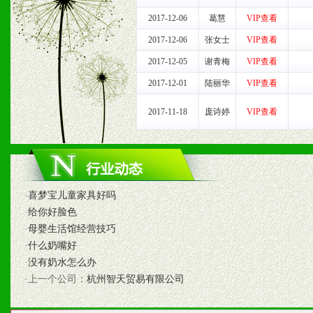
3、具备区域内良好的终端
2017-12-06
葛慧
VIP查看
4、具备一定业务团队能力
2017-12-06
张女士
VIP查看
道，医药渠道并为之提供配
2017-12-05
谢青梅
VIP查看
2017-12-01
陆丽华
VIP查看
5、具备较强的市场操作意
2017-11-18
庞诗婷
VIP查看
八、品牌产品
1、不断提升品牌的知名度
·
喜梦宝儿童家具好吗
2、不断开创新产品不断满
·
给你好脸色
·
母婴生活馆经营技巧
化。
·
什么奶嘴好
·
没有奶水怎么办
·上一个公司：
杭州智天贸易有限公司
九、加盟优势