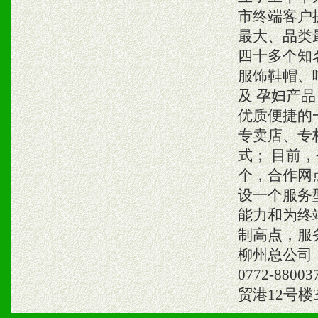
市终端客户
最大、品类
四十多个知
服饰鞋帽、
及 孕妇产
优质便捷的
专卖店、专
式； 目前，
个，合作网
设一个服务
能力和为终
制高点，服
柳州总公司
0772-8
贸港12号楼3楼A