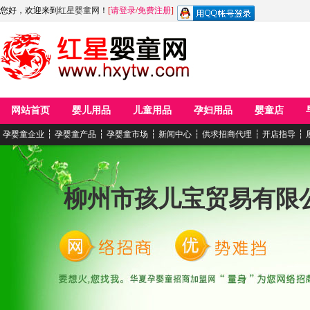
您好，欢迎来到
红星婴童网
！
[
请登录
/
免费注册
]
网站首页
婴儿用品
儿童用品
孕妇用品
婴童店
孕婴童企业
┆
孕婴童产品
┆
孕婴童市场
┆
新闻中心
┆
供求招商代理
┆
开店指导
┆
柳州市孩儿宝贸易有限