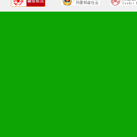
6、售后服务支持：营销全
培训等企业售后服务。
7、退换货支持：诚信为本
场操作全程无忧。
十、代理条件
1、拥有婴幼儿产品经销网
者。
2、认同公司产品及经营理
商誉，良好的市场网络的公
3、严格按照统一最低渠道