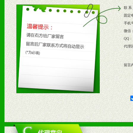
2、根据具体情况公司给予
联 系
3、根据市场需要，派驻区
固定
保产品顺利销售。
手机
微信
4、根据市场情况公司给予
QQ：
代理
购支持。
留言
五、退换货制度
1、给予前期市场操作一定
2、对于临期，滞销品给予
六、服务优势