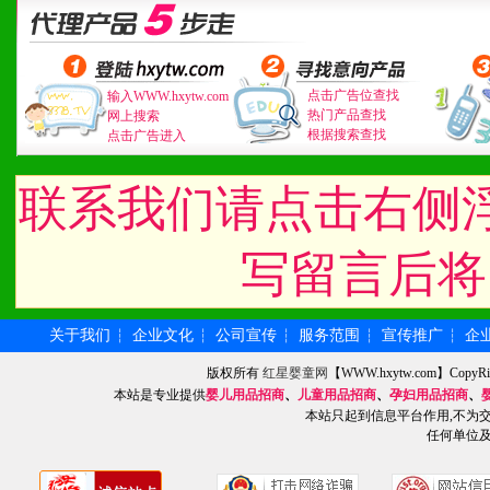
1、广告企划支持：产品手
品全面配赠，免费提供软硬
点击广告位查找
输入WWW.hxytw.com
热门产品查找
网上搜索
册、专柜咨询手册等各种市
根据搜索查找
点击广告进入
2、市场保护支持：供优质
联系我们请点击右侧
统一底价供货、严格保证区
写留言后将
3、对代理商、经销商提供
单，税务发票，产品质量报
关于我们
企业文化
公司宣传
服务范围
宣传推广
企
┆
┆
┆
┆
┆
4、营销技术支持：因地制
版权所有
红星婴童网
【WWW.hxytw.com】Cop
本站是专业提供
婴儿用品招商
、
儿童用品招商
、
孕妇用品招商
、
专柜、社区、HS、名人营
本站只起到信息平台作用,不为
任何单位
5、返利奖励支持：累计进