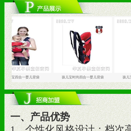
宝四合一婴儿背袋
孩儿宝时尚四合一婴儿背袋
孩儿宝轻巧型婴
一、产品优势
1、个性化风格设计；档次