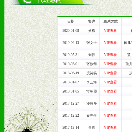
1、完善的信息服务咨询中
我们将及时回复您的疑问。
日期
客户
联系方式
2、售后服务：突发性产品
2020-01-08
吴梅
VIP查看
以及时受理记录并合理妥善
2019-06-13
张女士
VIP查看
孩儿
2019-05-31
刘伟
VIP查看
孩
3、我们时刻整理各区销售
2019-03-01
张敦华
VIP查看
孩
时收编销售效果显着的案例
2018-06-19
况笑笑
VIP查看
2018-01-07
李云海
VIP查看
2018-01-05
常朝霞
VIP查看
七、招商代理（全国各地）
2017-12-27
沙唐芹
VIP查看
1、认同我们的经营理念。
2017-12-22
秦先生
VIP查看
2、具备较好商业信誉和资
2017-12-14
崔喜
VIP查看