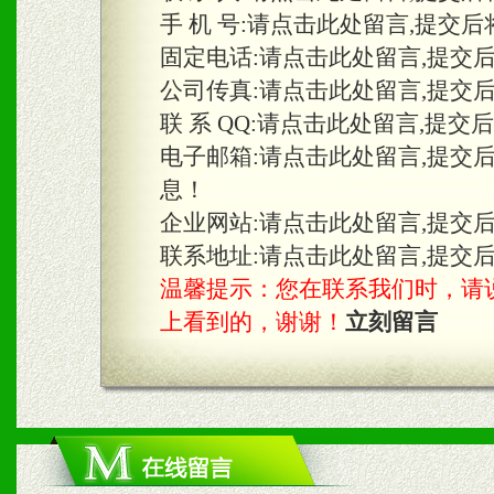
手 机 号:
请点击此处留言,提交后
固定电话:
请点击此处留言,提交
三、物料及媒体
公司传真:
请点击此处留言,提交
1、免费提供体验及宣传彩
联 系 QQ:
请点击此处留言,提交
2、不定期在各大知名网站
电子邮箱:
请点击此处留言,提交
息！
知名度和影响力。
企业网站:
请点击此处留言,提交
3、根据地方实际情况提供
联系地址:
请点击此处留言,提交
温馨提示：您在联系我们时，请说是在
具。
上看到的，谢谢！
立刻留言
四、市场操作及支持
1、根据区域市场协助制定