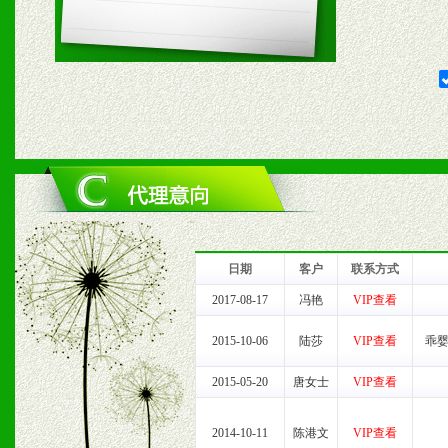
五、退换货制度
1、给予前期市场操作一定
2、对于临期，滞销品给予
六、服务优势
1、完善的信息服务咨询中
我们将及时回复您的疑问。
日期
客户
联系方式
2、售后服务：突发性产品
2017-08-17
冯艳
VIP查看
以及时受理记录并合理妥善
2015-10-06
陆莎
VIP查看
乖婴
2015-05-20
唐女士
VIP查看
3、我们时刻整理各区销售
时收编销售效果显着的案例
2014-10-11
陈港文
VIP查看