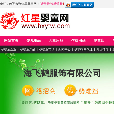
您好，欢迎来到
红星婴童网
！
[
请登录
/
免费注册
]
网站首页
婴儿用品
儿童用品
孕妇用品
婴童店
孕婴童企业
┆
孕婴童产品
┆
孕婴童市场
┆
新闻中心
┆
供求招商代理
┆
开店指导
┆
海飞鹤服饰有限公司