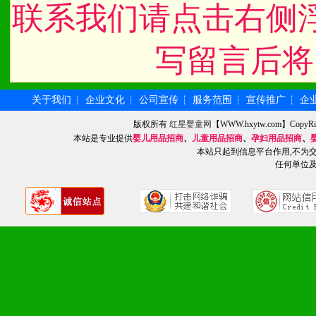
1、不断提升品牌的知名度
联系我们请点击右侧
2、不断开创新产品不断满
写留言后将
化。
关于我们
企业文化
公司宣传
服务范围
宣传推广
企
┆
┆
┆
┆
┆
九、加盟优势
版权所有
红星婴童网
【WWW.hxytw.com】Cop
本站是专业提供
婴儿用品招商
、
儿童用品招商
、
孕妇用品招商
、
本站只起到信息平台作用,不为
1、广告企划支持：产品手
任何单位
品全面配赠，免费提供软硬
册、专柜咨询手册等各种市
2、市场保护支持：供优质
统一底价供货、严格保证区
3、对代理商、经销商提供