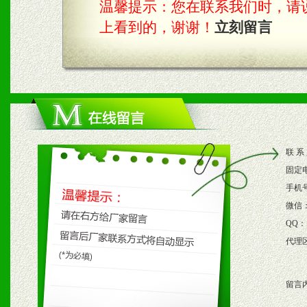
温馨提示：您在联系我们时，请说是在
具。
上看到的，谢谢！
立刻留言
四、市场操作及支持
1、根据区域市场协助制定
2、根据具体情况公司给予
联 系
3、根据市场需要，派驻区
固定
保产品顺利销售。
手机
微信
4、根据市场情况公司给予
QQ：
代理
购支持。
留言