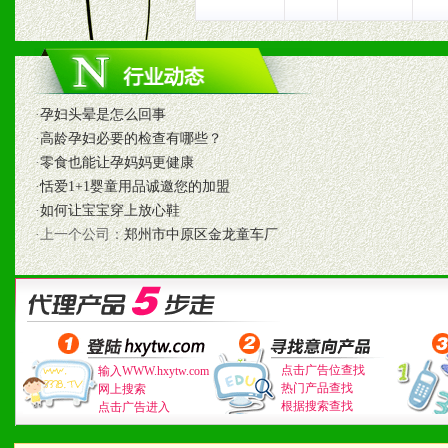
七、招商代理（全国各地）
1、认同我们的经营理念。
·
孕妇头晕是怎么回事
·
高龄孕妇必要的检查有哪些？
2、具备较好商业信誉和资
·
零食也能让孕妈妈更健康
·
恬爱1+1婴童用品诚邀您的加盟
3、具备区域内良好的终端
·
如何让宝宝穿上放心鞋
·上一个公司：
郑州市中原区金龙童车厂
4、具备一定业务团队能力
道，医药渠道并为之提供配
5、具备较强的市场操作意
点击广告位查找
输入WWW.hxytw.com
热门产品查找
网上搜索
根据搜索查找
点击广告进入
八、品牌产品