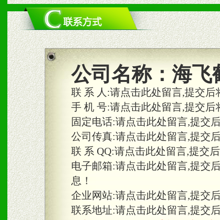
二、市场保护
1、统一市场价格；建立全
商利润。
2、区域独家经营；建立区
公司名称：
海飞
合作关系。
联 系 人:
请点击此处留言,提交后
手 机 号:
请点击此处留言,提交后
固定电话:
请点击此处留言,提交
三、物料及媒体
公司传真:
请点击此处留言,提交
1、免费提供体验及宣传彩
联 系 QQ:
请点击此处留言,提交
2、不定期在各大知名网站
电子邮箱:
请点击此处留言,提交
息！
知名度和影响力。
企业网站:
请点击此处留言,提交
3、根据地方实际情况提供
联系地址:
请点击此处留言,提交