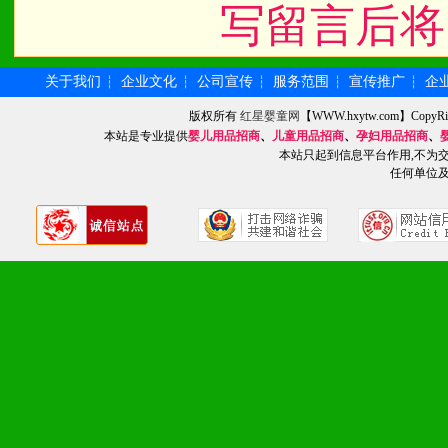
写留言后将
关于我们
企业文化
公司宣传
服务范围
宣传推广
企
┆
┆
┆
┆
┆
版权所有
红星婴童网
【WWW.hxytw.com】Cop
本站是专业提供
婴儿用品招商
、
儿童用品招商
、
孕妇用品招商
、
本站只起到信息平台作用,不为
任何单位