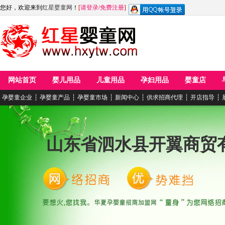
您好，欢迎来到
红星婴童网
！
[
请登录
/
免费注册
]
网站首页
婴儿用品
儿童用品
孕妇用品
婴童店
孕婴童企业
┆
孕婴童产品
┆
孕婴童市场
┆
新闻中心
┆
供求招商代理
┆
开店指导
┆
山东省泗水县开翼商贸