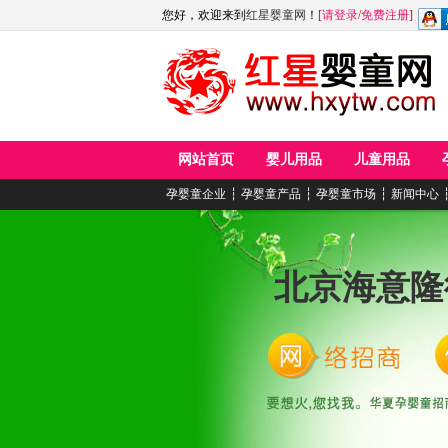
您好，欢迎来到
红星婴童网
！
[
请登录
/
免费注册
]
网站首页
婴儿用品
儿童用品
孕婴童企业
┆
孕婴童产品
┆
孕婴童市场
┆
新闻中心
北京海意隆