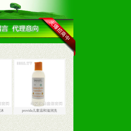
菊沐
provida儿童温和滋润洗
页