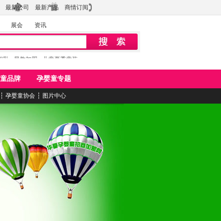
最新公司
最新产品
商情订阅
展会
资讯
初乳
早教加盟
儿童夏季童装
童品牌
孕婴童专题
┆
孕婴童协会
┆
图片中心