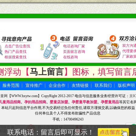
双方沟
点击广告位查找
电话咨询厂家
代理要
热门产品查找
页面留言咨询
厂家政
根据搜索查找
在线咨询
侧浮动【
马上留言
】图标，填写留言
服务范围
宣传推广
企业合作
友情链接
联系我们
版权声明
┆
┆
┆
┆
┆
┆
婴童网
【WWW.hxytw.com】CopyRight 2012-2017 电信与信息服务业务经营许可证：
京IC
儿童用品招商
、
孕妇用品招商
、
婴童店加盟
、
孕婴童早教加盟
、
孕婴童用品
等其它名
本站只起到信息平台作用,不为交易经过负任何责任,请双方谨慎交易,以确保您的权益
任何单位及个人不得发布欺骗性产品信息
手机：14700496243
联系电话：留言后即可显示！