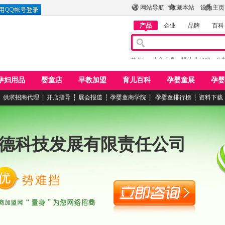
网站导航
收藏本站
设为主页
产品
企业
品牌
百科
热搜：
儿童玩具
婴幼儿奶粉
牛
孕妇用品
婴童店
早教加盟
育儿百科
孕婴童展
孕婴
┆
供求招商代理
┆
开店指导
┆
展会报道
┆
孕婴童商学院
┆
孕婴童排行榜
┆
资料下载
德科技发展有限责任公司