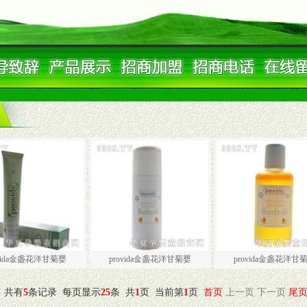
ovida金盏花洋甘菊婴
provida金盏花洋甘菊婴
provida金盏花洋甘
共有
5
条记录
每页显示
25
条
共
1
页
当前第
1
页
首页
上一页
下一页
尾