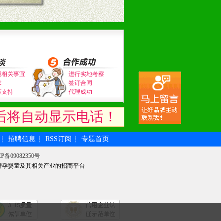
通相关事宜
进行实地考察
求
签订合同
策支持
代理成功
后将自动显示电话！
招聘信息
RSS订阅
专题首页
┆
┆
┆
P备09082350号
牌孕婴童及其相关产业的招商平台