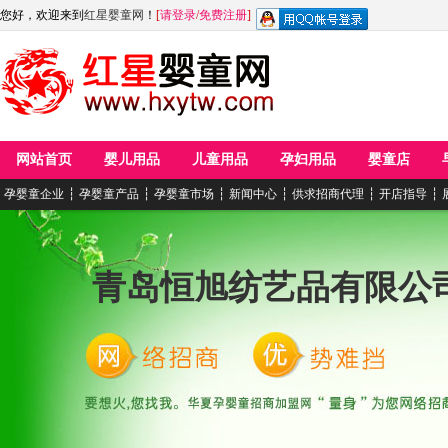
您好，欢迎来到
红星婴童网
！
[
请登录
/
免费注册
]
网站首页
婴儿用品
儿童用品
孕妇用品
婴童店
孕婴童企业
┆
孕婴童产品
┆
孕婴童市场
┆
新闻中心
┆
供求招商代理
┆
开店指导
┆
青岛恒旭纺艺品有限公