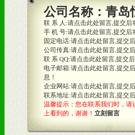
2、区域独家经营；建立区
公司名称：
青岛
合作关系。
联 系 人:
请点击此处留言,提交后
手 机 号:
请点击此处留言,提交后
固定电话:
请点击此处留言,提交
三、物料及媒体
公司传真:
请点击此处留言,提交
1、免费提供体验及宣传彩
联 系 QQ:
请点击此处留言,提交
2、不定期在各大知名网站
电子邮箱:
请点击此处留言,提交
息！
知名度和影响力。
企业网站:
请点击此处留言,提交
3、根据地方实际情况提供
联系地址:
请点击此处留言,提交
温馨提示：您在联系我们时，请说是在
具。
上看到的，谢谢！
立刻留言
四、市场操作及支持