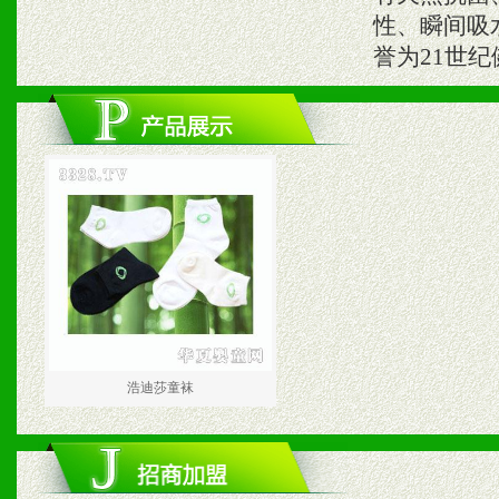
性、瞬间吸
誉为21世
浩迪莎童袜