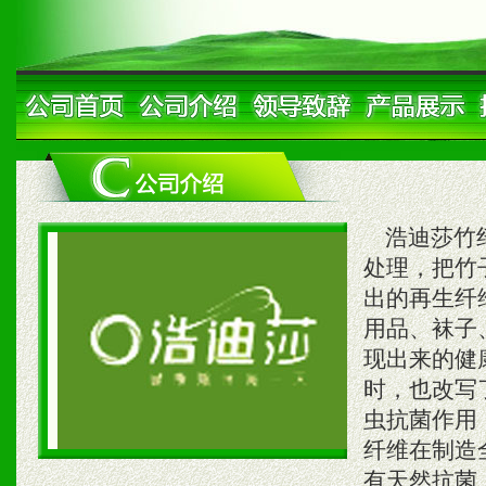
浩迪莎竹纤
处理，把竹
出的再生纤
用品、袜子
现出来的健
时，也改写
虫抗菌作用
纤维在制造
有天然抗菌