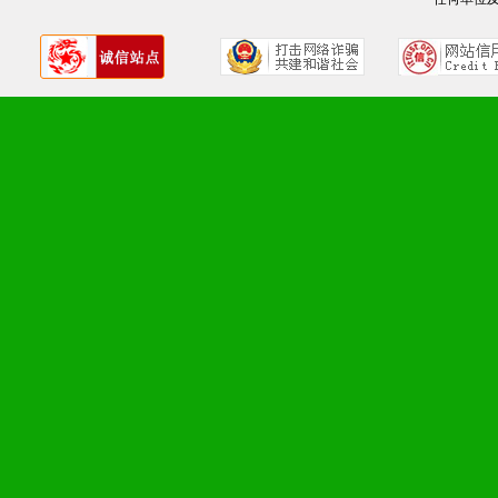
九、加盟优势
1、广告企划支持：产品手
品全面配赠，免费提供软硬
册、专柜咨询手册等各种市
2、市场保护支持：供优质
统一底价供货、严格保证区
3、对代理商、经销商提供
单，税务发票，产品质量报
4、营销技术支持：因地制