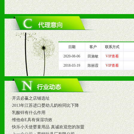
六、服务优势
1、完善的信息服务咨询中
我们将及时回复您的疑问。
日期
客户
联系方式
2、售后服务：突发性产品
2020-08-06
田施敏
VIP查看
2018-03-19
陈丽霞
VIP查看
以及时受理记录并合理妥善
3、我们时刻整理各区销售
时收编销售效果显着的案例
·
开店必赢之店铺选址
·
2013年江苏进口婴幼儿奶粉同比下降
·
乳酸锌有什么作用
七、招商代理（全国各地）
·
维他命E具有保湿功效
·
快乐小天使婴童用品 真诚欢迎您的加盟