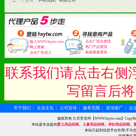
1、认同我们的经营理念。
·上一个公司：
亨特玩具厂有限公司
2、具备较好商业信誉和资
3、具备区域内良好的终端
4、具备一定业务团队能力
点击广告位查找
输入WWW.hxytw.com
热门产品查找
网上搜索
道，医药渠道并为之提供配
根据搜索查找
点击广告进入
5、具备较强的市场操作意
联系我们请点击右侧
写留言后将
八、品牌产品
1、不断提升品牌的知名度
关于我们
企业文化
公司宣传
服务范围
宣传推广
企
┆
┆
┆
┆
┆
2、不断开创新产品不断满
版权所有
红星婴童网
【WWW.hxytw.com】Cop
本站是专业提供
婴儿用品招商
、
儿童用品招商
、
孕妇用品招商
、
化。
本站只起到信息平台作用,不为
任何单位