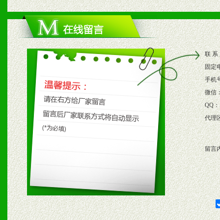
1、根据区域市场协助制定
2、根据具体情况公司给予
联 系
3、根据市场需要，派驻区
固定
保产品顺利销售。
手机
微信
4、根据市场情况公司给予
QQ：
代理
购支持。
留言
五、退换货制度
1、给予前期市场操作一定
2、对于临期，滞销品给予