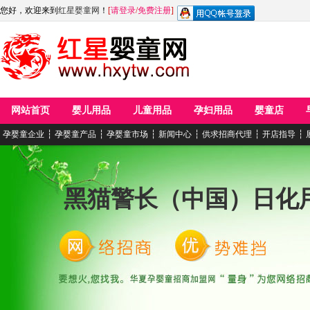
您好，欢迎来到
红星婴童网
！
[
请登录
/
免费注册
]
网站首页
婴儿用品
儿童用品
孕妇用品
婴童店
孕婴童企业
┆
孕婴童产品
┆
孕婴童市场
┆
新闻中心
┆
供求招商代理
┆
开店指导
┆
黑猫警长（中国）日化