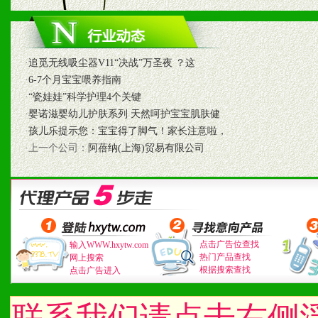
1、认同我们的经营理念。
2、具备较好商业信誉和资
3、具备区域内良好的终端
·
追觅无线吸尘器V11“决战”万圣夜 ？这
·
6-7个月宝宝喂养指南
4、具备一定业务团队能力
·
“瓷娃娃”科学护理4个关键
·
婴诺滋婴幼儿护肤系列 天然呵护宝宝肌肤健
道，医药渠道并为之提供配
·
孩儿乐提示您：宝宝得了脚气！家长注意啦，
·上一个公司：
阿蓓纳(上海)贸易有限公司
5、具备较强的市场操作意
八、品牌产品
1、不断提升品牌的知名度
点击广告位查找
输入WWW.hxytw.com
热门产品查找
网上搜索
根据搜索查找
点击广告进入
2、不断开创新产品不断满
化。