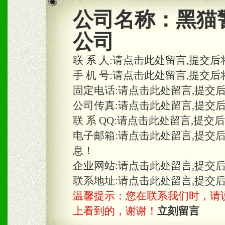
2、区域独家经营；建立区
公司名称：
黑猫
合作关系。
公司
联 系 人:
请点击此处留言,提交后
三、物料及媒体
手 机 号:
请点击此处留言,提交后
固定电话:
请点击此处留言,提交
1、免费提供体验及宣传彩
公司传真:
请点击此处留言,提交
2、不定期在各大知名网站
联 系 QQ:
请点击此处留言,提交
知名度和影响力。
电子邮箱:
请点击此处留言,提交
息！
3、根据地方实际情况提供
企业网站:
请点击此处留言,提交
具。
联系地址:
请点击此处留言,提交
温馨提示：您在联系我们时，请说是在
上看到的，谢谢！
立刻留言
四、市场操作及支持