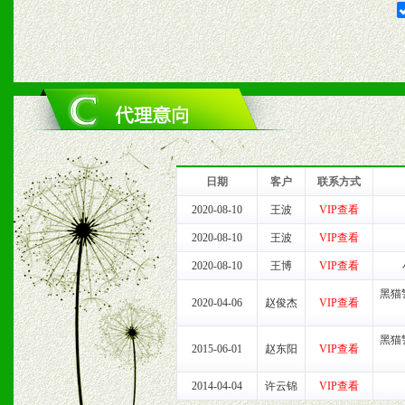
六、服务优势
1、完善的信息服务咨询中
我们将及时回复您的疑问。
2、售后服务：突发性产品
日期
客户
联系方式
以及时受理记录并合理妥善
2020-08-10
王波
VIP查看
2020-08-10
王波
VIP查看
3、我们时刻整理各区销售
2020-08-10
王博
VIP查看
时收编销售效果显着的案例
黑猫
2020-04-06
赵俊杰
VIP查看
黑猫
2015-06-01
赵东阳
VIP查看
七、招商代理（全国各地）
2014-04-04
许云锦
VIP查看