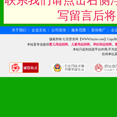
联系我们请点击右侧
写留言后将
九、加盟优势
1、广告企划支持：产品手
关于我们
企业文化
公司宣传
服务范围
宣传推广
企
┆
┆
┆
┆
┆
品全面配赠，免费提供软硬
版权所有
红星婴童网
【WWW.hxytw.com】Cop
本站是专业提供
婴儿用品招商
、
儿童用品招商
、
孕妇用品招商
、
本站只起到信息平台作用,不为
册、专柜咨询手册等各种市
任何单位
2、市场保护支持：供优质
统一底价供货、严格保证区
3、对代理商、经销商提供
单，税务发票，产品质量报
4、营销技术支持：因地制