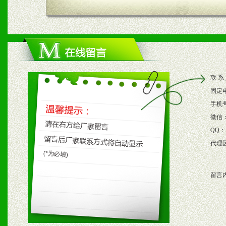
1、根据区域市场协助制定
2、根据具体情况公司给予
3、根据市场需要，派驻区
联 系
保产品顺利销售。
固定
4、根据市场情况公司给予
手机
微信
购支持。
QQ：
代理
五、退换货制度
留言
1、给予前期市场操作一定
2、对于临期，滞销品给予