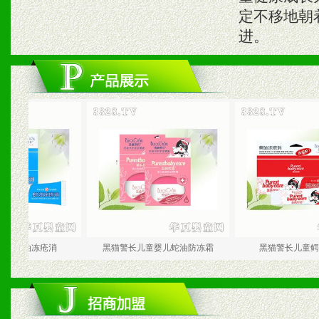
定不移地朝
进。
儿童蛇油冻疮消
黑猫警长儿童婴儿蛇油防冻霜
黑猫警长儿童鳄