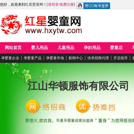
您好，欢迎来到
红星婴童网
！
[
请登录
/
免费注册
]
网站首页
婴儿用品
儿童用品
孕妇用品
婴童店
孕婴童企业
┆
孕婴童产品
┆
孕婴童市场
┆
新闻中心
┆
供求招商代理
┆
开店指导
┆
江山华顿服饰有限公司