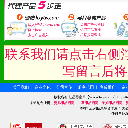
3、具备区域内良好的终端
4、具备一定业务团队能力
道，医药渠道并为之提供配
点击广告位查找
输入WWW.hxytw.com
热门产品查找
网上搜索
根据搜索查找
点击广告进入
5、具备较强的市场操作意
联系我们请点击右侧
八、品牌产品
写留言后将
1、不断提升品牌的知名度
2、不断开创新产品不断满
关于我们
企业文化
公司宣传
服务范围
宣传推广
企
┆
┆
┆
┆
┆
版权所有
红星婴童网
【WWW.hxytw.com】Cop
化。
本站是专业提供
婴儿用品招商
、
儿童用品招商
、
孕妇用品招商
、
本站只起到信息平台作用,不为
任何单位
九、加盟优势