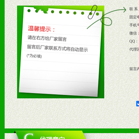
2、根据具体情况公司给予
联 系
3、根据市场需要，派驻区
固定
保产品顺利销售。
手机
微信
4、根据市场情况公司给予
QQ：
代理
购支持。
留言
五、退换货制度
1、给予前期市场操作一定
2、对于临期，滞销品给予
六、服务优势