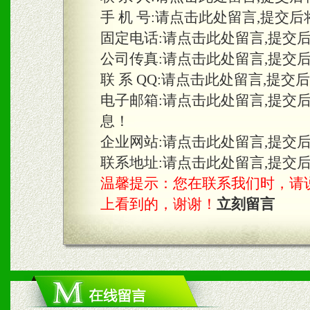
手 机 号:
请点击此处留言,提交后
固定电话:
请点击此处留言,提交
三、物料及媒体
公司传真:
请点击此处留言,提交
1、免费提供体验及宣传彩
联 系 QQ:
请点击此处留言,提交
2、不定期在各大知名网站
电子邮箱:
请点击此处留言,提交
息！
知名度和影响力。
企业网站:
请点击此处留言,提交
3、根据地方实际情况提供
联系地址:
请点击此处留言,提交
温馨提示：您在联系我们时，请说是在
具。
上看到的，谢谢！
立刻留言
四、市场操作及支持
1、根据区域市场协助制定