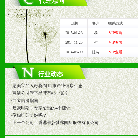
1、完善的信息服务咨询中
我们将及时回复您的疑问。
日期
客户
联系方式
2、售后服务：突发性产品
2015-01-28
杨
VIP查看
2014-11-25
何
VIP查看
以及时受理记录并合理妥善
2014-08-09
陈涛
VIP查看
3、我们时刻整理各区销售
时收编销售效果显着的案例
·
思美宝加入母婴圈 助推产业健康生态
·
宝洁公司旗下品牌有那些呢？
七、招商代理（全国各地）
·
宝宝膳食指南
·
启蒙时期，专家给出的4个建议
1、认同我们的经营理念。
·
孕妇吃菠萝好吗？
·上一个公司：
香港卡莎梦露国际服饰有限公司
2、具备较好商业信誉和资