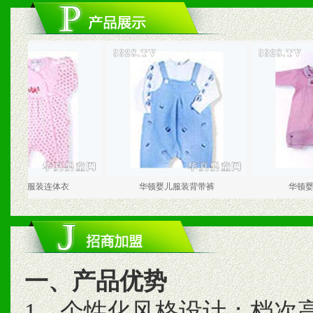
服装连体衣
华顿婴儿服装背带裤
华顿婴儿服装
一、产品优势
1、个性化风格设计；档次