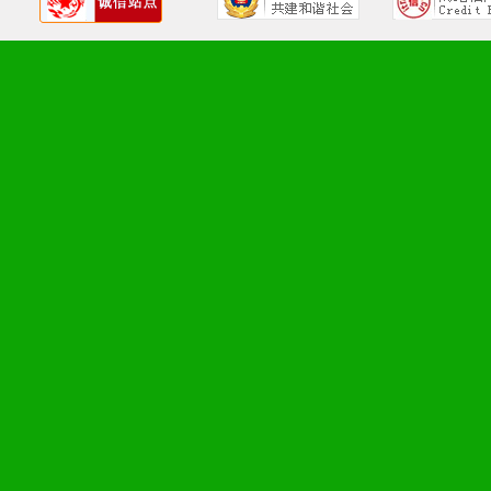
1、广告企划支持：产品手
品全面配赠，免费提供软硬
册、专柜咨询手册等各种市
2、市场保护支持：供优质
统一底价供货、严格保证区
3、对代理商、经销商提供
单，税务发票，产品质量报
4、营销技术支持：因地制
专柜、社区、HS、名人营
5、返利奖励支持：累计进