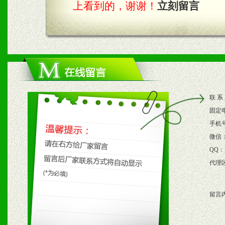
上看到的，谢谢！
立刻留言
四、市场操作及支持
1、根据区域市场协助制定
2、根据具体情况公司给予
联 系
3、根据市场需要，派驻区
固定
保产品顺利销售。
手机
微信
4、根据市场情况公司给予
QQ：
代理
购支持。
留言
五、退换货制度