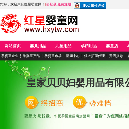
您好，欢迎来到
红星婴童网
！
[
请登录
/
免费注册
]
网站首页
婴儿用品
儿童用品
孕妇用品
婴童店
孕婴童企业
┆
孕婴童产品
┆
孕婴童市场
┆
新闻中心
┆
供求招商代理
┆
开店指导
┆
皇家贝贝妇婴用品有限