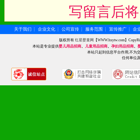
2、不断开创新产品不断满
写留言后将
化。
关于我们
企业文化
公司宣传
服务范围
宣传推广
企
┆
┆
┆
┆
┆
版权所有
红星婴童网
【WWW.hxytw.com】Cop
九、加盟优势
本站是专业提供
婴儿用品招商
、
儿童用品招商
、
孕妇用品招商
、
本站只起到信息平台作用,不为
任何单位
1、广告企划支持：产品手
品全面配赠，免费提供软硬
册、专柜咨询手册等各种市
2、市场保护支持：供优质
统一底价供货、严格保证区
3、对代理商、经销商提供