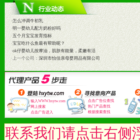
七、招商代理（全国各地）
·
怎么冲调牛初乳
1、认同我们的经营理念。
·
明一婴幼儿配方奶粉好吗
·
五个月宝宝发育指标
2、具备较好商业信誉和资
·
宝宝吃什么鱼最有帮助呢？
·
ok仔婴幼儿按摩油，肌肤有能量，柔嫩有活
3、具备区域内良好的终端
·上一个公司：
深圳市怡佳亲母婴用品有限公司
4、具备一定业务团队能力
道，医药渠道并为之提供配
5、具备较强的市场操作意
点击广告位查找
输入WWW.hxytw.com
热门产品查找
网上搜索
根据搜索查找
点击广告进入
八、品牌产品
联系我们请点击右侧
1、不断提升品牌的知名度