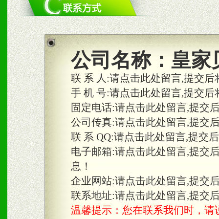
1、统一市场价格；建立全
商利润。
2、区域独家经营；建立区
公司名称：
皇家
合作关系。
联 系 人:
请点击此处留言,提交后
手 机 号:
请点击此处留言,提交后
固定电话:
请点击此处留言,提交
三、物料及媒体
公司传真:
请点击此处留言,提交
1、免费提供体验及宣传彩
联 系 QQ:
请点击此处留言,提交
2、不定期在各大知名网站
电子邮箱:
请点击此处留言,提交
息！
知名度和影响力。
企业网站:
请点击此处留言,提交
3、根据地方实际情况提供
联系地址:
请点击此处留言,提交
温馨提示：您在联系我们时，请说是在
具。