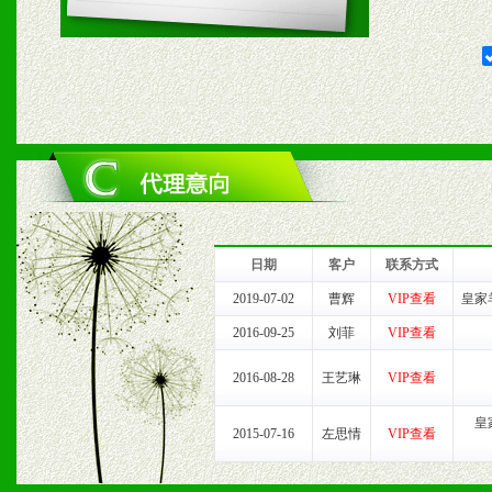
1、给予前期市场操作一定
2、对于临期，滞销品给予
六、服务优势
1、完善的信息服务咨询中
我们将及时回复您的疑问。
日期
客户
联系方式
2、售后服务：突发性产品
2019-07-02
曹辉
VIP查看
皇家
2016-09-25
刘菲
VIP查看
以及时受理记录并合理妥善
2016-08-28
王艺琳
VIP查看
3、我们时刻整理各区销售
皇
2015-07-16
左思情
VIP查看
时收编销售效果显着的案例