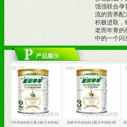
强强联合孕
流的营养配
积极进取，
老而年青的行
中的一个闪
家羊羊金钻较大婴儿配方羊奶粉2
皇家羊羊金钻幼儿配方羊奶粉3段
皇家羊羊