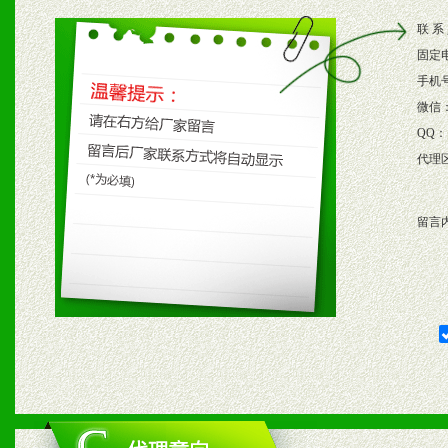
2、根据具体情况公司给予
联 系
3、根据市场需要，派驻区
固定
保产品顺利销售。
手机
微信
4、根据市场情况公司给予
QQ：
代理
购支持。
留言
五、退换货制度
1、给予前期市场操作一定
2、对于临期，滞销品给予
六、服务优势