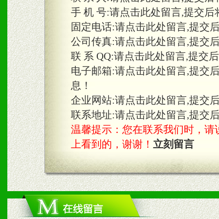
手 机 号:
请点击此处留言,提交后
固定电话:
请点击此处留言,提交
三、物料及媒体
公司传真:
请点击此处留言,提交
1、免费提供体验及宣传彩
联 系 QQ:
请点击此处留言,提交
2、不定期在各大知名网站
电子邮箱:
请点击此处留言,提交
息！
知名度和影响力。
企业网站:
请点击此处留言,提交
3、根据地方实际情况提供
联系地址:
请点击此处留言,提交
温馨提示：您在联系我们时，请说是在
具。
上看到的，谢谢！
立刻留言
四、市场操作及支持
1、根据区域市场协助制定