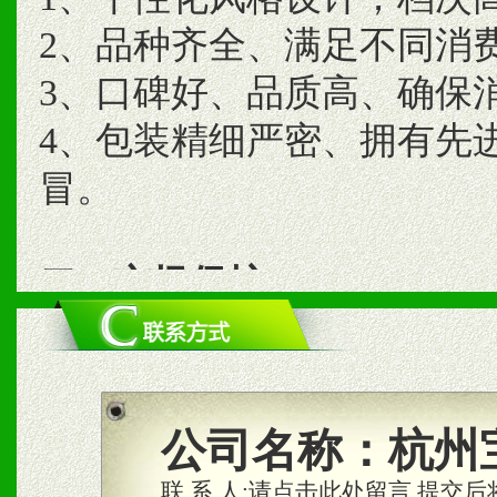
2、品种齐全、满足不同消
3、口碑好、品质高、确保
4、包装精细严密、拥有先
冒。
二、市场保护
1、统一市场价格；建立全
商利润。
2、区域独家经营；建立区
公司名称：
杭州
合作关系。
联 系 人:
请点击此处留言,提交后