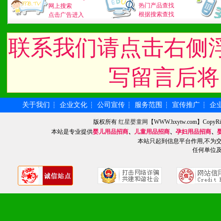
3、具备区域内良好的终端
热门产品查找
网上搜索
根据搜索查找
点击广告进入
4、具备一定业务团队能力
联系我们请点击右侧
道，医药渠道并为之提供配
5、具备较强的市场操作意
写留言后将
关于我们
企业文化
公司宣传
服务范围
宣传推广
企
┆
┆
┆
┆
┆
八、品牌产品
版权所有
红星婴童网
【WWW.hxytw.com】Cop
1、不断提升品牌的知名度
本站是专业提供
婴儿用品招商
、
儿童用品招商
、
孕妇用品招商
、
本站只起到信息平台作用,不为
2、不断开创新产品不断满
任何单位
化。
九、加盟优势