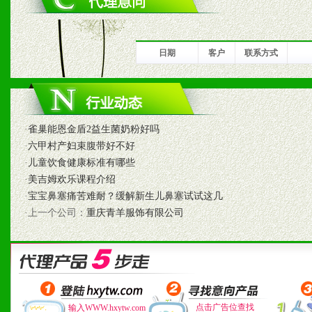
1、完善的信息服务咨询中
我们将及时回复您的疑问。
日期
客户
联系方式
2、售后服务：突发性产品
以及时受理记录并合理妥善
·
雀巢能恩金盾2益生菌奶粉好吗
3、我们时刻整理各区销售
·
六甲村产妇束腹带好不好
时收编销售效果显着的案例
·
儿童饮食健康标准有哪些
·
美吉姆欢乐课程介绍
·
宝宝鼻塞痛苦难耐？缓解新生儿鼻塞试试这几
·上一个公司：
重庆青羊服饰有限公司
七、招商代理（全国各地）
1、认同我们的经营理念。
2、具备较好商业信誉和资
点击广告位查找
输入WWW.hxytw.com