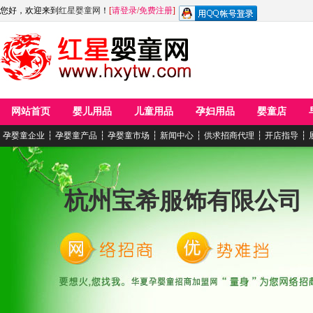
您好，欢迎来到
红星婴童网
！
[
请登录
/
免费注册
]
网站首页
婴儿用品
儿童用品
孕妇用品
婴童店
孕婴童企业
┆
孕婴童产品
┆
孕婴童市场
┆
新闻中心
┆
供求招商代理
┆
开店指导
┆
杭州宝希服饰有限公司