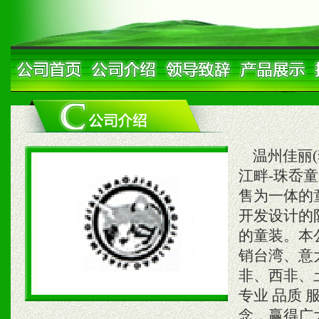
温州佳丽(
江畔-珠岙
售为一体的
开发设计的
的童装。本
销台湾、意
非、西非、
专业 品质 
念，赢得广