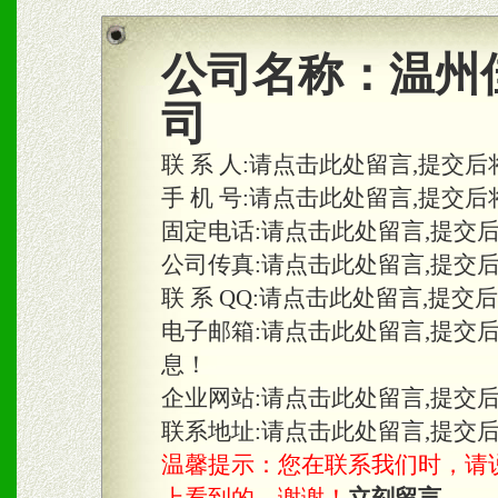
商利润。
2、区域独家经营；建立区
公司名称：
温州
合作关系。
司
联 系 人:
请点击此处留言,提交后
三、物料及媒体
手 机 号:
请点击此处留言,提交后
固定电话:
请点击此处留言,提交
1、免费提供体验及宣传彩
公司传真:
请点击此处留言,提交
2、不定期在各大知名网站
联 系 QQ:
请点击此处留言,提交
知名度和影响力。
电子邮箱:
请点击此处留言,提交
息！
3、根据地方实际情况提供
企业网站:
请点击此处留言,提交
具。
联系地址:
请点击此处留言,提交
温馨提示：您在联系我们时，请说是在