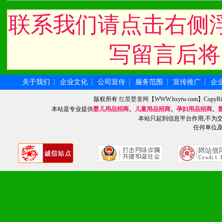
化。
联系我们请点击右侧
九、加盟优势
写留言后将
1、广告企划支持：产品手
关于我们
企业文化
公司宣传
服务范围
宣传推广
企
┆
┆
┆
┆
┆
品全面配赠，免费提供软硬
版权所有
红星婴童网
【WWW.hxytw.com】Cop
册、专柜咨询手册等各种市
本站是专业提供
婴儿用品招商
、
儿童用品招商
、
孕妇用品招商
、
本站只起到信息平台作用,不为
任何单位
2、市场保护支持：供优质
统一底价供货、严格保证区
3、对代理商、经销商提供
单，税务发票，产品质量报
4、营销技术支持：因地制