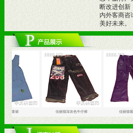
断改进创新
内外客商咨
美好未来。
丽猫童裙
佳丽猫深灰色牛仔裤
佳丽猫紫色