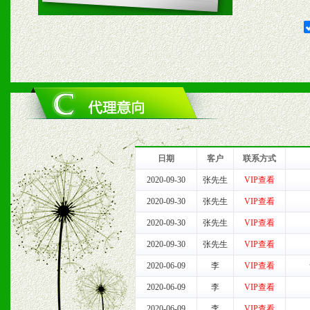
2、对于临期，滞销品给予
六、服务优势
1、完善的信息服务咨询中
我们将及时回复您的疑问。
2、售后服务：突发性产品
日期
客户
联系方式
以及时受理记录并合理妥善
2020-09-30
张先生
VIP查看
2020-09-30
张先生
VIP查看
3、我们时刻整理各区销售
2020-09-30
张先生
VIP查看
时收编销售效果显着的案例
2020-09-30
张先生
VIP查看
2020-06-09
李
VIP查看
2020-06-09
李
VIP查看
七、招商代理（全国各地）
2020-06-09
李
VIP查看