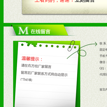
上看到的，谢谢！
立刻留言
四、市场操作及支持
1、根据区域市场协助制定
2、根据具体情况公司给予
3、根据市场需要，派驻区
联 系
保产品顺利销售。
固定
4、根据市场情况公司给予
手机
微信
购支持。
QQ：
代理
五、退换货制度
留言
1、给予前期市场操作一定