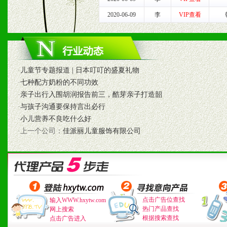
1、认同我们的经营理念。
2020-06-09
李
VIP查看
2、具备较好商业信誉和资
3、具备区域内良好的终端
·
儿童节专题报道 | 日本叮叮的盛夏礼物
4、具备一定业务团队能力
·
七种配方奶粉的不同功效
·
亲子出行入围胡润报告前三，酷芽亲子打造韶
道，医药渠道并为之提供配
·
与孩子沟通要保持言出必行
·
小儿营养不良吃什么好
5、具备较强的市场操作意
·上一个公司：
佳派丽儿童服饰有限公司
八、品牌产品
1、不断提升品牌的知名度
点击广告位查找
输入WWW.hxytw.com
2、不断开创新产品不断满
热门产品查找
网上搜索
根据搜索查找
点击广告进入