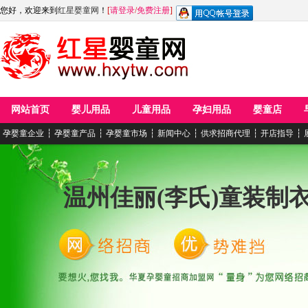
您好，欢迎来到
红星婴童网
！
[
请登录
/
免费注册
]
网站首页
婴儿用品
儿童用品
孕妇用品
婴童店
孕婴童企业
┆
孕婴童产品
┆
孕婴童市场
┆
新闻中心
┆
供求招商代理
┆
开店指导
┆
温州佳丽(李氏)童装制