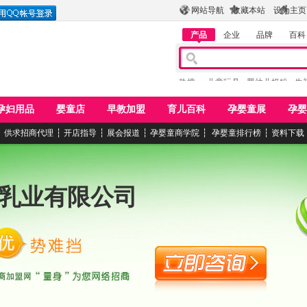
网站导航
收藏本站
设为主页
产品
企业
品牌
百科
热搜：
儿童玩具
婴幼儿奶粉
牛
孕妇用品
婴童店
早教加盟
育儿百科
孕婴童展
孕婴
┆
供求招商代理
┆
开店指导
┆
展会报道
┆
孕婴童商学院
┆
孕婴童排行榜
┆
资料下载
乳业有限公司