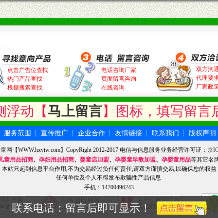
双方沟
点击广告位查找
电话咨询厂家
代理要
热门产品查找
页面留言咨询
厂家政
根据搜索查找
在线咨询
侧浮动【
马上留言
】图标，填写留言
服务范围
宣传推广
企业合作
友情链接
联系我们
版权声明
┆
┆
┆
┆
┆
┆
婴童网
【WWW.hxytw.com】CopyRight 2012-2017 电信与信息服务业务经营许可证：
京IC
儿童用品招商
、
孕妇用品招商
、
婴童店加盟
、
孕婴童早教加盟
、
孕婴童用品
等其它名
本站只起到信息平台作用,不为交易经过负任何责任,请双方谨慎交易,以确保您的权益
任何单位及个人不得发布欺骗性产品信息
手机：14700496243
联系电话：留言后即可显示！