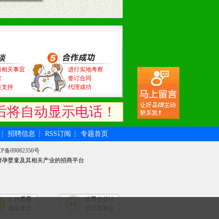
通相关事宜
进行实地考察
求
签订合同
策支持
代理成功
后将自动显示电话！
招聘信息
RSS订阅
专题首页
┆
┆
┆
P备09082350号
牌孕婴童及其相关产业的招商平台