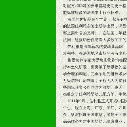
对配方和奶源的要求都是更高更严格
盟标准很多的法国本土行业标准。
法国的奶制品在全世界， 都享有很
的法国佳利雅实验室研制出品，深受
都上架出售的品牌）。在法国，年轻
法国，这款奶粉伴随着大多数宝宝的
佳利雅是法国着名的婴幼儿品牌，
常完整。在法国地区市场的占有率和
集团营养专家为婴幼儿营养均衡配
行本土化研发，更突破了易吸收的世
学合理的调配，完全采用先进技术及
万级洁净厂房制造，全程无人为接触
些国际顶尖公司同时为雅培、惠氏、
都奠定了佳利雅婴幼儿配方羊、牛奶
2011年9月，佳利雅正式开拓中
中心。现在上海、广东、浙江、四川
金，纵深拓展全国市场，策划全面推
品品牌必将对中国婴幼儿健康事业，