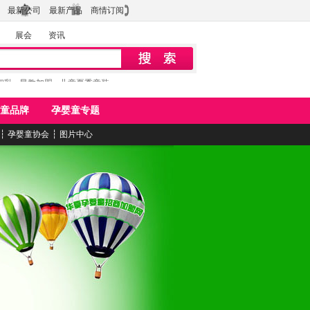
最新公司
最新产品
商情订阅
展会
资讯
初乳
早教加盟
儿童夏季童装
童品牌
孕婴童专题
┆
孕婴童协会
┆
图片中心