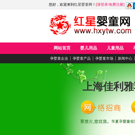
您好，欢迎来到
红星婴童网
！
[
请登录
/
免费注册
]
网站首页
婴儿用品
儿童用品
孕婴童企业
┆
孕婴童产品
┆
孕婴童市场
┆
新闻中心
上海佳利雅