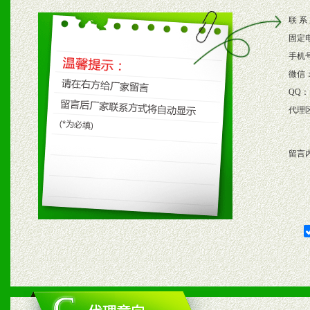
2、根据具体情况公司给予
联 系
3、根据市场需要，派驻区
固定
保产品顺利销售。
手机
微信
4、根据市场情况公司给予
QQ：
代理
购支持。
留言
五、退换货制度
1、给予前期市场操作一定
2、对于临期，滞销品给予
六、服务优势