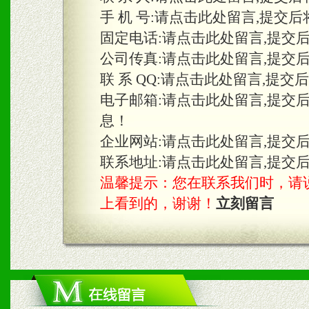
手 机 号:
请点击此处留言,提交后
固定电话:
请点击此处留言,提交
三、物料及媒体
公司传真:
请点击此处留言,提交
1、免费提供体验及宣传彩
联 系 QQ:
请点击此处留言,提交
2、不定期在各大知名网站
电子邮箱:
请点击此处留言,提交
息！
知名度和影响力。
企业网站:
请点击此处留言,提交
3、根据地方实际情况提供
联系地址:
请点击此处留言,提交
温馨提示：您在联系我们时，请说是在
具。
上看到的，谢谢！
立刻留言
四、市场操作及支持
1、根据区域市场协助制定