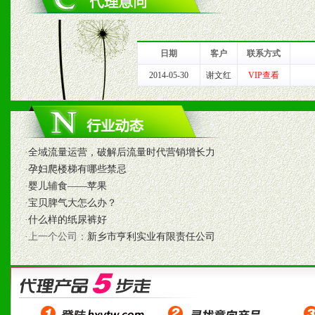
1、完善的信息服务咨询中
我们将及时回复您的疑问。
日期
客户
联系方式
2、售后服务：突发性产品
2014-05-30
谢文红
VIP查看
以及时受理记录并合理妥善
3、我们时刻整理各区销售
·
全域流量运营，破解后流量时代营销增长力
时收编销售效果显着的案例
·
孕妇爬楼梯有哪些禁忌
·
婴儿辅食——苹果
·
宝贝脾气大怎么办？
·
什么样的纸尿裤好
七、招商代理（全国各地）
·上一个公司：
新乡市亨利实业有限责任公司
1、认同我们的经营理念。
2、具备较好商业信誉和资