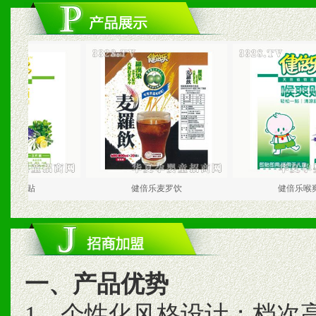
倍乐胸舒贴
健倍乐麦罗饮
健倍乐喉
一、产品优势
1、个性化风格设计；档次