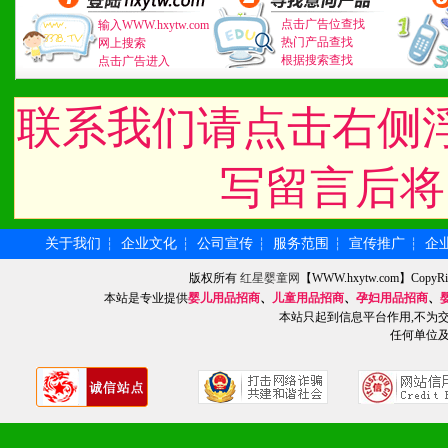
3、具备区域内良好的终端
点击广告位查找
输入WWW.hxytw.com
热门产品查找
4、具备一定业务团队能力
网上搜索
根据搜索查找
点击广告进入
道，医药渠道并为之提供配
联系我们请点击右侧
5、具备较强的市场操作意
写留言后将
八、品牌产品
关于我们
企业文化
公司宣传
服务范围
宣传推广
企
┆
┆
┆
┆
┆
1、不断提升品牌的知名度
版权所有
红星婴童网
【WWW.hxytw.com】Cop
本站是专业提供
婴儿用品招商
、
儿童用品招商
、
孕妇用品招商
、
2、不断开创新产品不断满
本站只起到信息平台作用,不为
任何单位
化。
九、加盟优势