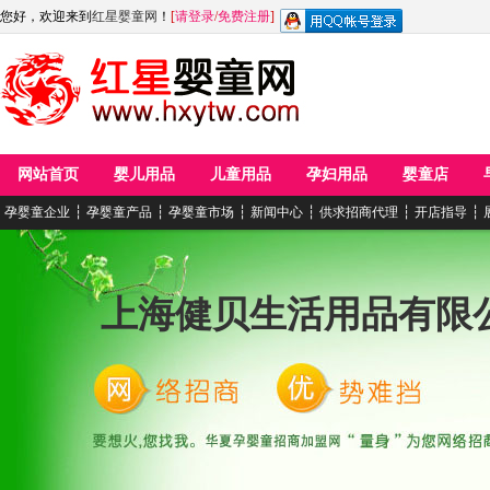
您好，欢迎来到
红星婴童网
！
[
请登录
/
免费注册
]
网站首页
婴儿用品
儿童用品
孕妇用品
婴童店
孕婴童企业
┆
孕婴童产品
┆
孕婴童市场
┆
新闻中心
┆
供求招商代理
┆
开店指导
┆
上海健贝生活用品有限