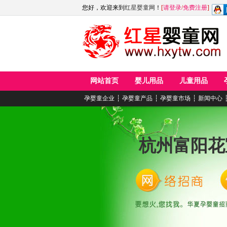
您好，欢迎来到
红星婴童网
！
[
请登录
/
免费注册
]
网站首页
婴儿用品
儿童用品
孕婴童企业
┆
孕婴童产品
┆
孕婴童市场
┆
新闻中心
杭州富阳花