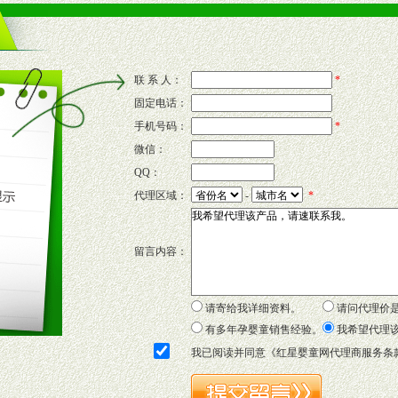
的流通渠道，孕婴童渠道，医药渠道并为之提供配送服务。
意识和配合意识。
联 系 人：
*
固定电话：
的新需求及适应市场变化。
手机号码：
*
微信：
QQ：
P宣传画、三折页及宣传礼品全面配赠，免费提供软硬性平面广告、电台广
代理区域：
-
*
套合法经营手续，采取统一底价供货、严格保证区域市场独占，杜绝串货
留言内容：
证明复印件，财务以帐单，税务发票，产品质量报告检测单，产品批号；
方案，专家顾问团提供专柜、社区、HS、名人营销等各种模式市场实战操
年终完成任务返利。
请寄给我详细资料。
请问代理价
务，提供企划、咨询、培训等企业售后服务。
有多年孕婴童销售经验。
我希望代理
保障制度，使经销商市场操作全程无忧。
我已阅读并同意《
红星婴童网代理商服务条