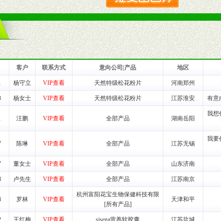
品或保健食品相关渠道者。
好的商业道德，良好的商誉，良好的市场网络的公司及销售自然人。
一最低零售价销售，保证良性的价格体系，保证均衡的利润体系。
业信誉，具备地理区位优势。
货。
客户
联系方式
意向公司|产品
地区
1
杨守立
VIP查看
天然特级松花粉片
河南郑州
养师、儿童营养专家为客户提供包括销售、营养、售后服务等各项专业培
3
杨女士
VIP查看
天然特级松花粉片
江苏淮安
有意
我想
1
汪鹏
VIP查看
全部产品
湖南岳阳
VI手册、专柜、POP终端宣传物料、多样化的促销物品、礼品等。
我要
7
陈琳
VIP查看
全部产品
江苏无锡
商提供活动策划，物料支持、人员支持等。媒体宣传支持
等全国性投放，扩大产品体宣传支持
7
董女士
VIP查看
全部产品
山东济南
等全国性投放，扩大产品宣传，提高产品美誉度。
8
卢先生
VIP查看
全部产品
江苏南京
断性经营权益。
杭州富阳花宝生物保健科技有限
4
罗林
VIP查看
天津和平
销售情况派人员驻地指导。
[所有产品]
应的政策，充分保证经销产品丰厚的利润空间和市场经营的高额回报。
2
王红梅
VIP查看
sisega营养软胶囊
江苏盐城