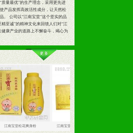
“质量最优”的生产理念，采用更先进
使产品发挥高效活性成分，让天然松
。 公司以“江南宝堂”这个坚实的品
精至诚”的精神文化来回馈人们对“江
在健康产业的道路上不懈奋斗，竭心为
松花爽身粉
江南宝堂天然特级松花粉片（0.5
江南宝堂天然特级送花