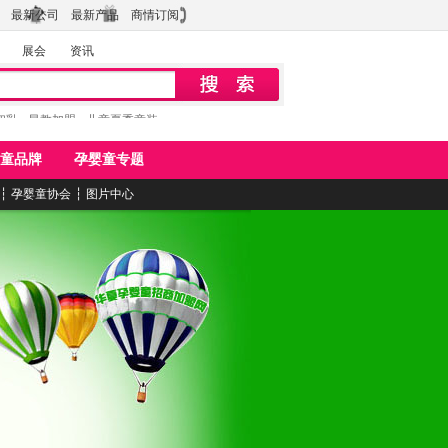
最新公司
最新产品
商情订阅
展会
资讯
初乳
早教加盟
儿童夏季童装
童品牌
孕婴童专题
┆
孕婴童协会
┆
图片中心