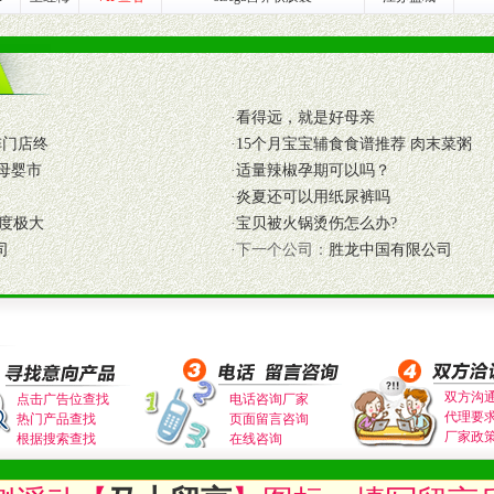
证经销商合作零风险。
动来帮助经销商启动和拉动市场销售，提供终端物料及宣传促销用品的支持
入公司经营中，充分了解来自公司的行销计划，产品的发展，以及行业市场
·
看得远，就是好母亲
高效和准确的后勤配送物。
阵门店终
·
15个月宝宝辅食食谱推荐 肉末菜粥
母婴、儿童产品品类，为中国妈妈、宝宝提供完善的营养健康产品和宣传普
母婴市
·
适量辣椒孕期可以吗？
·
炎夏还可以用纸尿裤吗
度极大
·
宝贝被火锅烫伤怎么办?
司
·下一个公司：
胜龙中国有限公司
式与我公司相关负责人取得联系。
需详细阅读公司有关制度以及合作加盟流程。
合作洽谈。
双方沟
点击广告位查找
电话咨询厂家
代理要
热门产品查找
页面留言咨询
厂家政
根据搜索查找
在线咨询