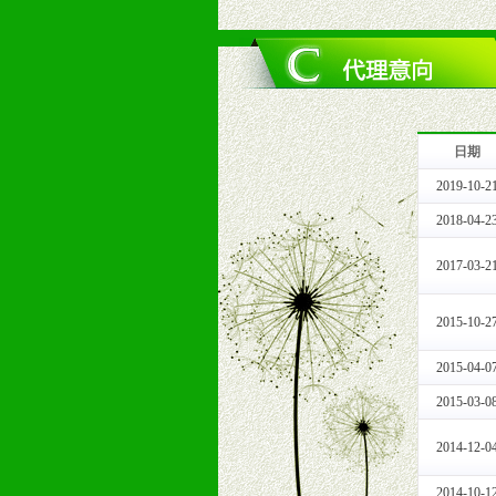
1、拥有婴幼儿产品经销网络，营养
2、认同公司产品及经营理念，有良
3、严格按照统一最低渠道价格，统
4、具有一定的资金实力，良好的商
5、为维护区域经销商利益，不得窜
日期
十一、公司支持
2019-10-2
1、免费人员培训支持
由销售明星、业务拓展能手、专业营
2018-04-2
2、终端宣传品支持
2017-03-2
提供全国统一的产品手册、妈妈手册、
3、大型促销活动支持
2015-10-2
根据市场开发需要，为代理商、经销
专业的孕婴童媒体、杂志、直销目录
2015-04-0
专业的孕婴童媒体、杂志、直销目录
2015-03-0
4、专业完善的售后服务支持
5、确保经销商相应区域内的独家垄
2014-12-0
6、实施经营管理支持，根据经销商
7、严格控制价格的波动，并给予相
2014-10-1