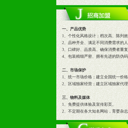
一、产品优势
1、个性化风格设计；档次高、陈列
2、品种齐全、满足不同消费需求的
3、口碑好、品质高、确保消费者重
4、包装精细严密、拥有先进的防伪
二、市场保护
1、统一市场价格；建立全国统一价
2、区域独家经营；建立区域独家代
三、物料及媒体
1、免费提供体验及宣传彩页。
2、不定期在各大知名网站，育婴杂
3、根据地方实际情况提供销售喷绘