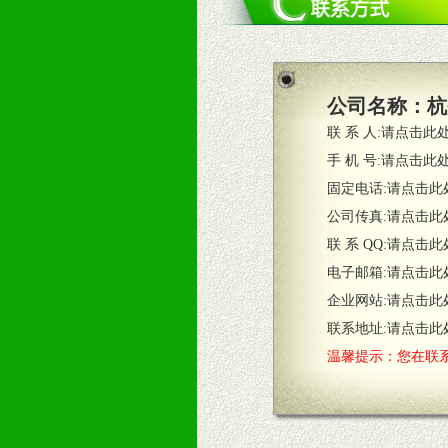
四、市场操作及支持
1、根据区域市场协助制定具体营销
2、根据具体情况公司给予必要市场
3、根据市场需要，派驻区域销售人
公司名称：
杭
4、根据市场情况公司给予专职或兼
联 系 人:
请点击此
五、退换货制度
手 机 号:
请点击此
1、给予前期市场操作一定比例退换
固定电话:
请点击此
2、对于临期，滞销品给予一定比例
公司传真:
请点击此
联 系 QQ:
请点击此
六、服务优势
电子邮箱:
请点击此
1、完善的信息服务咨询中心：本着
企业网站:
请点击此
2、售后服务：突发性产品问题或消
3、我们时刻整理各区销售情况，帮
联系地址:
请点击此
温馨提示：您在联系
七、招商代理（全国各地）
1、认同我们的经营理念。
2、具备较好商业信誉和资金实力。
3、具备区域内良好的终端网点和销