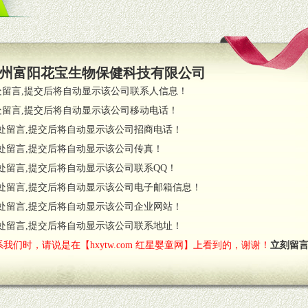
策略。
支持。
员全程跟踪服务，以确保产品顺利销售。
州富阳花宝生物保健科技有限公司
职的业务代表及终端导购支持。
处留言,提交后将自动显示该公司联系人信息！
处留言,提交后将自动显示该公司移动电话！
货政策。
处留言,提交后将自动显示该公司招商电话！
调换政策。
处留言,提交后将自动显示该公司传真！
处留言,提交后将自动显示该公司联系QQ！
处留言,提交后将自动显示该公司电子邮箱信息！
对代理商负责的态度，我们将及时回复您的疑问。
处留言,提交后将自动显示该公司企业网站！
费者意见反馈，我们予以及时受理记录并合理妥善解决。
您诊断、分析市场，及时收编销售效果显着的案例，与您共商启动市场。
处留言,提交后将自动显示该公司联系地址！
我们时，请说是在【hxytw.com 红星婴童网】上看到的，谢谢！
立刻留
售渠道。