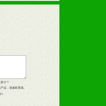
告操作手册、专柜咨询手册等各种市
、假货。
作方案。
是多少？
该产品，请速联系我。
款
》