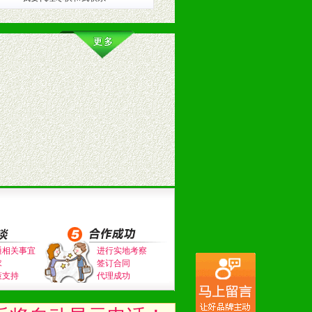
。（包括POP、彩页、手提袋、易
的趋势与流行。
及营养建康知识。为经销商、分销商
通相关事宜
进行实地考察
求
签订合同
策支持
代理成功