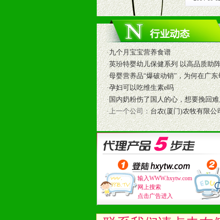
8、提供合理的退换货保障制度，保
9、及时有力的推出各种终端促销活
拉宝、海报、试用装等）
10、提供信息支持，使经销商商融
·
九个月宝宝营养食谱
11、提供方便、快捷、灵活、安全、
·
英玢特婴幼儿保健系列 以高品质助
12、不断寻求国际前缘产品，完善
·
母婴营养品“爆破动销”，为何在广东
和终端客户提供更好的支持和服务。
·
孕妇可以吃维生素e吗
·
国内奶粉伤了国人的心，想要挽回难
十二、加盟方法
·上一个公司：
台农(厦门)农牧有限公
1、通过电话、邮件、网上留言等方
2、与我公司相关人员取得联系之后
3、加盟者也可到我公司实地考察，
输入WWW.hxytw.com
网上搜索
点击广告进入