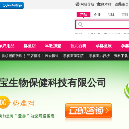
网站导航
收藏本站
设为主页
产品
企业
品牌
百科
热搜：
儿童玩具
婴幼儿奶粉
牛
孕妇用品
婴童店
早教加盟
育儿百科
孕婴童展
孕婴
┆
供求招商代理
┆
开店指导
┆
展会报道
┆
孕婴童商学院
┆
孕婴童排行榜
┆
资料下载
宝生物保健科技有限公司