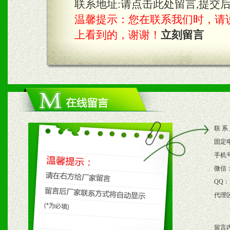
3、根据地方实际情况提供
联系地址:
请点击此处留言,提交
温馨提示：您在联系我们时，请说是在
具。
上看到的，谢谢！
立刻留言
四、市场操作及支持
1、根据区域市场协助制定
2、根据具体情况公司给予
联 系
3、根据市场需要，派驻区
固定
保产品顺利销售。
手机
微信
4、根据市场情况公司给予
QQ：
代理
购支持。
留言