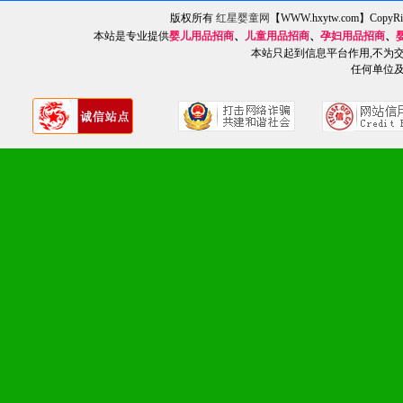
版权所有
红星婴童网
【WWW.hxytw.com】Cop
1、不断提升品牌的知名度
本站是专业提供
婴儿用品招商
、
儿童用品招商
、
孕妇用品招商
、
本站只起到信息平台作用,不为
2、不断开创新产品不断满
任何单位
化。
九、加盟优势
1、广告企划支持：产品手
品全面配赠，免费提供软硬
册、专柜咨询手册等各种市
2、市场保护支持：供优质
统一底价供货、严格保证区