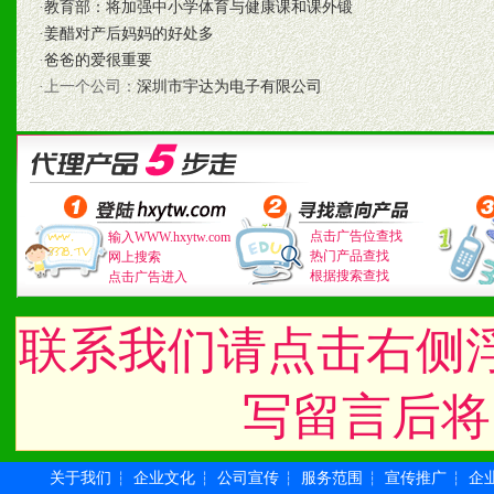
时收编销售效果显着的案例
·
教育部：将加强中小学体育与健康课和课外锻
·
姜醋对产后妈妈的好处多
·
爸爸的爱很重要
·上一个公司：
深圳市宇达为电子有限公司
七、招商代理（全国各地）
1、认同我们的经营理念。
2、具备较好商业信誉和资
点击广告位查找
输入WWW.hxytw.com
3、具备区域内良好的终端
热门产品查找
网上搜索
根据搜索查找
点击广告进入
4、具备一定业务团队能力
联系我们请点击右侧
道，医药渠道并为之提供配
5、具备较强的市场操作意
写留言后将
关于我们
企业文化
公司宣传
服务范围
宣传推广
企
┆
┆
┆
┆
┆
八、品牌产品