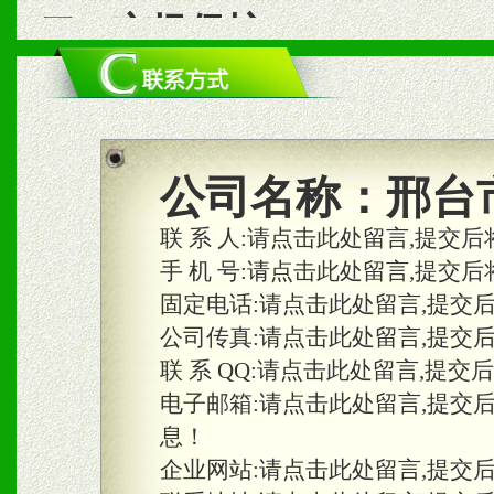
二、市场保护
1、统一市场价格；建立全
商利润。
2、区域独家经营；建立区
公司名称：
邢台
合作关系。
联 系 人:
请点击此处留言,提交后
手 机 号:
请点击此处留言,提交后
固定电话:
请点击此处留言,提交
三、物料及媒体
公司传真:
请点击此处留言,提交
1、免费提供体验及宣传彩
联 系 QQ:
请点击此处留言,提交
2、不定期在各大知名网站
电子邮箱:
请点击此处留言,提交
息！
知名度和影响力。
企业网站:
请点击此处留言,提交