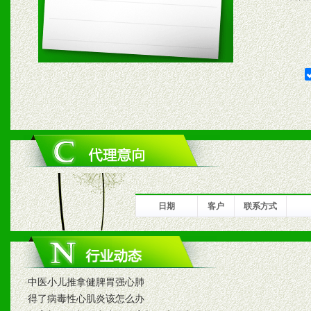
五、退换货制度
1、给予前期市场操作一定
2、对于临期，滞销品给予
六、服务优势
1、完善的信息服务咨询中
我们将及时回复您的疑问。
日期
客户
联系方式
2、售后服务：突发性产品
以及时受理记录并合理妥善
·
中医小儿推拿健脾胃强心肺
3、我们时刻整理各区销售
·
得了病毒性心肌炎该怎么办