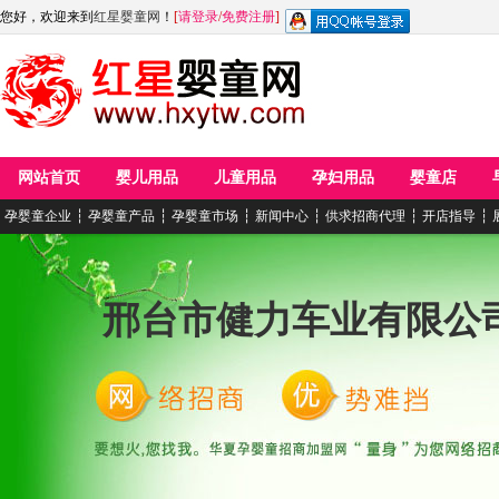
您好，欢迎来到
红星婴童网
！
[
请登录
/
免费注册
]
网站首页
婴儿用品
儿童用品
孕妇用品
婴童店
孕婴童企业
┆
孕婴童产品
┆
孕婴童市场
┆
新闻中心
┆
供求招商代理
┆
开店指导
┆
邢台市健力车业有限公