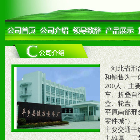
河北省邢台
和销售为一
200人，主
车、折叠自
盒、轮盘、
平原南部邢
零件城”）。
主要交通干
力雄厚，工