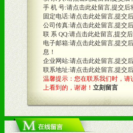
手 机 号:
请点击此处留言,提交后
固定电话:
请点击此处留言,提交
三、物料及媒体
公司传真:
请点击此处留言,提交
1、免费提供体验及宣传彩
联 系 QQ:
请点击此处留言,提交
2、不定期在各大知名网站
电子邮箱:
请点击此处留言,提交
息！
知名度和影响力。
企业网站:
请点击此处留言,提交
3、根据地方实际情况提供
联系地址:
请点击此处留言,提交
温馨提示：您在联系我们时，请说是在
具。
上看到的，谢谢！
立刻留言
四、市场操作及支持
1、根据区域市场协助制定