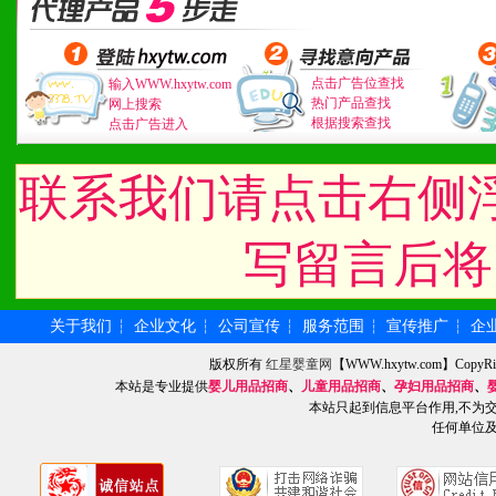
3、具备区域内良好的终端
4、具备一定业务团队能力
点击广告位查找
输入WWW.hxytw.com
道，医药渠道并为之提供配
热门产品查找
网上搜索
根据搜索查找
点击广告进入
5、具备较强的市场操作意
联系我们请点击右侧
八、品牌产品
写留言后将
1、不断提升品牌的知名度
关于我们
企业文化
公司宣传
服务范围
宣传推广
企
┆
┆
┆
┆
┆
2、不断开创新产品不断满
版权所有
红星婴童网
【WWW.hxytw.com】Cop
化。
本站是专业提供
婴儿用品招商
、
儿童用品招商
、
孕妇用品招商
、
本站只起到信息平台作用,不为
任何单位
九、加盟优势