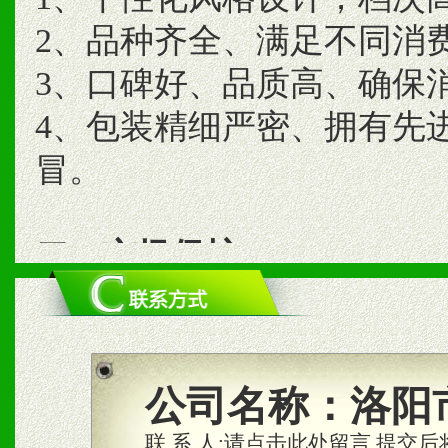
2、品种齐全、满足不同消
3、口碑好、品质高、确保
4、包装精细严密、拥有先
冒。
二、市场保护
1、统一市场价格；建立全
商利润。
2、区域独家经营；建立区
公司名称：
洛阳
合作关系。
联 系 人:
请点击此处留言,提交后