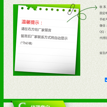
2、根据具体情况公司给予
联 系
3、根据市场需要，派驻区
固定
保产品顺利销售。
手机
微信
4、根据市场情况公司给予
QQ：
代理
购支持。
留言
五、退换货制度
1、给予前期市场操作一定
2、对于临期，滞销品给予
六、服务优势