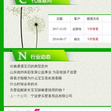
1、完善的信息服务咨询中
我们将及时回复您的疑问。
日期
客户
联系方式
2、售后服务：突发性产品
2017-12-05
赵家咏
VIP查看
以及时受理记录并合理妥善
2014-06-17
杨生
VIP查看
3、我们时刻整理各区销售
时收编销售效果显着的案例
·
分娩遭遇宝贝的典型意外
·
山东德州体彩发展公益事业 为盲校孩子送爱
·
摇着才能睡为什么宝宝喜欢摇着睡
七、招商代理（全国各地）
·
什么时候会有奶水
1、认同我们的经营理念。
·
关爱提醒家长宝宝咳嗽要慎用药物？
·上一个公司：
宁波梦乐婴童用品有限公司
2、具备较好商业信誉和资