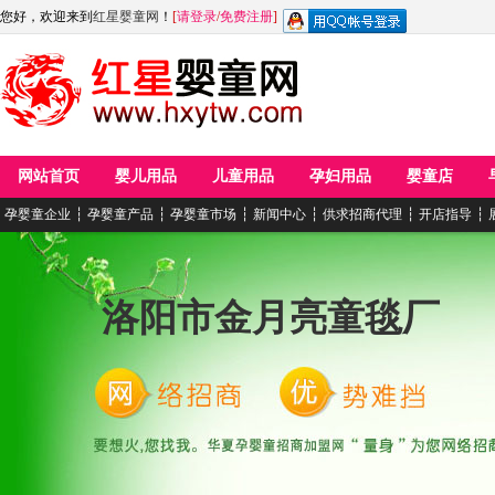
您好，欢迎来到
红星婴童网
！
[
请登录
/
免费注册
]
网站首页
婴儿用品
儿童用品
孕妇用品
婴童店
孕婴童企业
┆
孕婴童产品
┆
孕婴童市场
┆
新闻中心
┆
供求招商代理
┆
开店指导
┆
洛阳市金月亮童毯厂