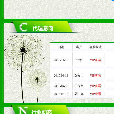
2、对于临期，滞销品给予
六、服务优势
1、完善的信息服务咨询中
我们将及时回复您的疑问。
日期
客户
联系方式
2、售后服务：突发性产品
2015-11-15
张军
VIP查看
以及时受理记录并合理妥善
2015-08-18
张女士
VIP查看
3、我们时刻整理各区销售
2015-04-18
王先生
VIP查看
时收编销售效果显着的案例
2013-08-17
韩可佩
VIP查看
七、招商代理（全国各地）