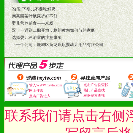
1、认同我们的经营理念。
·
2岁以下婴儿不要吃鲜奶
·
亲茶园茶叶纸尿裤好不好
2、具备较好商业信誉和资
·
婴儿营养辅食——米粉
·
双十一遇到二胎开放，格朗教您如何节约家庭
3、具备区域内良好的终端
·
选择婴儿沐浴露的注意事项
·上一个公司：
鹿城区黄龙琪琪婴幼儿用品有限公司
4、具备一定业务团队能力
道，医药渠道并为之提供配
5、具备较强的市场操作意
点击广告位查找
输入WWW.hxytw.com
热门产品查找
网上搜索
根据搜索查找
点击广告进入
八、品牌产品
1、不断提升品牌的知名度
联系我们请点击右侧
2、不断开创新产品不断满