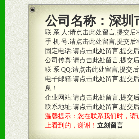
商利润。
2、区域独家经营；建立区
公司名称：
深圳
合作关系。
联 系 人:
请点击此处留言,提交后
手 机 号:
请点击此处留言,提交后
固定电话:
请点击此处留言,提交
三、物料及媒体
公司传真:
请点击此处留言,提交
1、免费提供体验及宣传彩
联 系 QQ:
请点击此处留言,提交
2、不定期在各大知名网站
电子邮箱:
请点击此处留言,提交
息！
知名度和影响力。
企业网站:
请点击此处留言,提交
3、根据地方实际情况提供
联系地址:
请点击此处留言,提交
温馨提示：您在联系我们时，请说是在
具。
上看到的，谢谢！
立刻留言