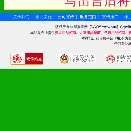
写留言后将
化。
关于我们
企业文化
公司宣传
服务范围
宣传推广
企
┆
┆
┆
┆
┆
九、加盟优势
版权所有
红星婴童网
【WWW.hxytw.com】Cop
本站是专业提供
婴儿用品招商
、
儿童用品招商
、
孕妇用品招商
、
本站只起到信息平台作用,不为
1、广告企划支持：产品手
任何单位
品全面配赠，免费提供软硬
册、专柜咨询手册等各种市
2、市场保护支持：供优质
统一底价供货、严格保证区
3、对代理商、经销商提供
单，税务发票，产品质量报
4、营销技术支持：因地制