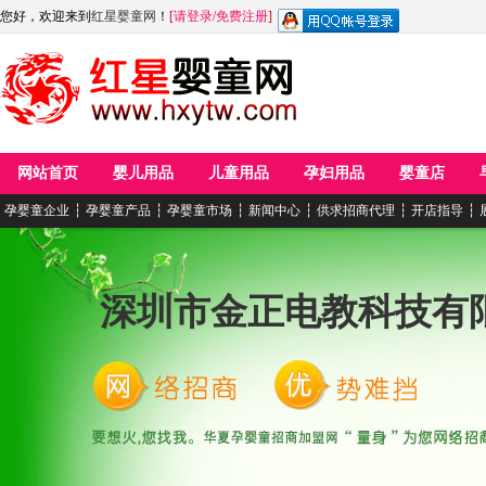
您好，欢迎来到
红星婴童网
！
[
请登录
/
免费注册
]
网站首页
婴儿用品
儿童用品
孕妇用品
婴童店
孕婴童企业
┆
孕婴童产品
┆
孕婴童市场
┆
新闻中心
┆
供求招商代理
┆
开店指导
┆
深圳市金正电教科技有