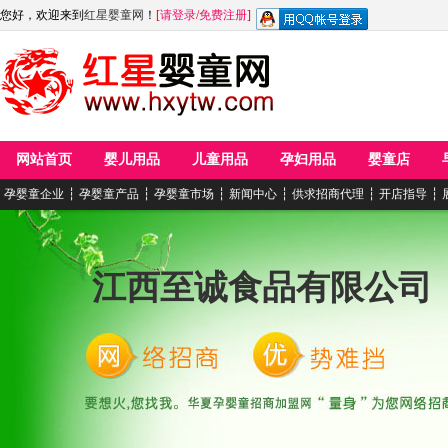
您好，欢迎来到
红星婴童网
！
[
请登录
/
免费注册
]
网站首页
婴儿用品
儿童用品
孕妇用品
婴童店
孕婴童企业
┆
孕婴童产品
┆
孕婴童市场
┆
新闻中心
┆
供求招商代理
┆
开店指导
┆
江西至诚食品有限公司