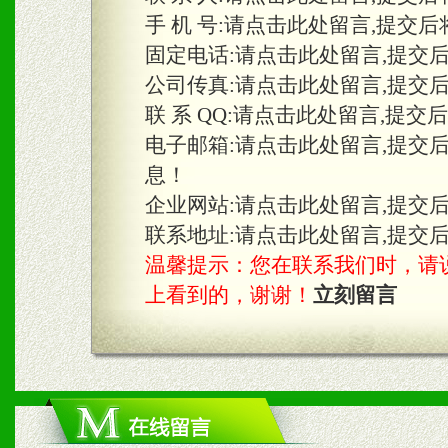
手 机 号:
请点击此处留言,提交后
固定电话:
请点击此处留言,提交
三、物料及媒体
公司传真:
请点击此处留言,提交
1、免费提供体验及宣传彩
联 系 QQ:
请点击此处留言,提交
2、不定期在各大知名网站
电子邮箱:
请点击此处留言,提交
息！
知名度和影响力。
企业网站:
请点击此处留言,提交
3、根据地方实际情况提供
联系地址:
请点击此处留言,提交
温馨提示：您在联系我们时，请说是在
具。
上看到的，谢谢！
立刻留言
四、市场操作及支持
1、根据区域市场协助制定