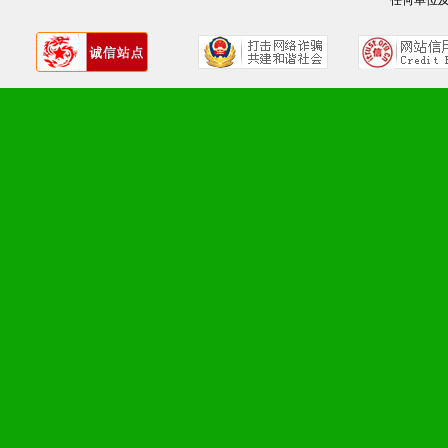
任何单位
1、广告企划支持：产品手
品全面配赠，免费提供软硬
册、专柜咨询手册等各种市
2、市场保护支持：供优质
统一底价供货、严格保证区
3、对代理商、经销商提供
单，税务发票，产品质量报
4、营销技术支持：因地制
专柜、社区、HS、名人营
5、返利奖励支持：累计进