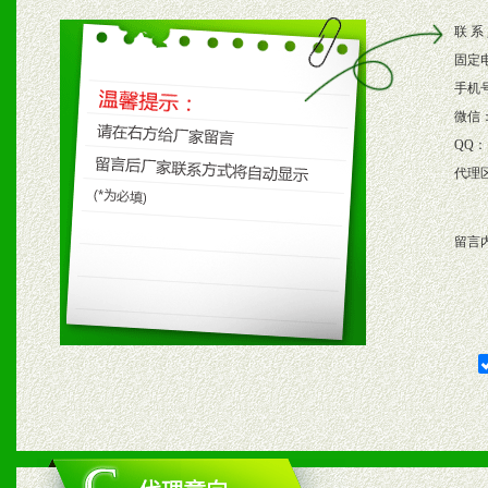
2、根据具体情况公司给予
联 系
3、根据市场需要，派驻区
固定
保产品顺利销售。
手机
微信
4、根据市场情况公司给予
QQ：
代理
购支持。
留言
五、退换货制度
1、给予前期市场操作一定
2、对于临期，滞销品给予
六、服务优势