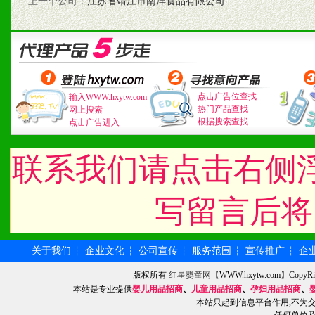
3、具备区域内良好的终端
·上一个公司：
江苏省靖江市南洋食品有限公司
4、具备一定业务团队能力
道，医药渠道并为之提供配
5、具备较强的市场操作意
点击广告位查找
输入WWW.hxytw.com
热门产品查找
网上搜索
根据搜索查找
点击广告进入
八、品牌产品
联系我们请点击右侧
1、不断提升品牌的知名度
写留言后将
2、不断开创新产品不断满
化。
关于我们
企业文化
公司宣传
服务范围
宣传推广
企
┆
┆
┆
┆
┆
版权所有
红星婴童网
【WWW.hxytw.com】Cop
本站是专业提供
婴儿用品招商
、
儿童用品招商
、
孕妇用品招商
、
九、加盟优势
本站只起到信息平台作用,不为