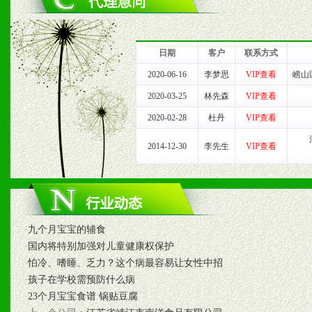
1、完善的信息服务咨询中
我们将及时回复您的疑问。
日期
客户
联系方式
2、售后服务：突发性产品
2020-06-16
李梦思
VIP查看
崂山
2020-03-25
林先森
VIP查看
以及时受理记录并合理妥善
2020-02-28
杜丹
VIP查看
3、我们时刻整理各区销售
2014-12-30
李先生
VIP查看
时收编销售效果显着的案例
七、招商代理（全国各地）
·
九个月宝宝的辅食
·
国内将特别加强对儿童健康权保护
1、认同我们的经营理念。
·
怕冷、嗜睡、乏力？这个病最容易让女性中招
·
孩子在学校需预防什么病
2、具备较好商业信誉和资
·
23个月宝宝食谱 锅贴豆腐