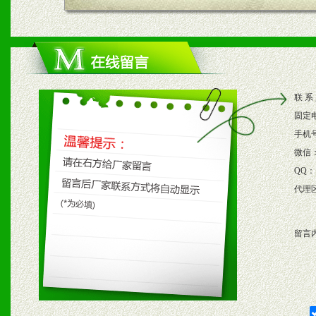
四、市场操作及支持
1、根据区域市场协助制定
2、根据具体情况公司给予
联 系
3、根据市场需要，派驻区
固定
保产品顺利销售。
手机
微信
4、根据市场情况公司给予
QQ：
代理
购支持。
留言
五、退换货制度
1、给予前期市场操作一定