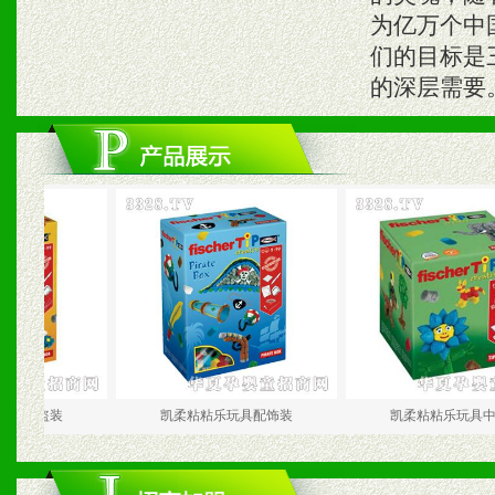
为亿万个中
们的目标是
的深层需要
盗装
凯柔粘粘乐玩具配饰装
凯柔粘粘乐玩具中号装