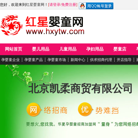
您好，欢迎来到
红星婴童网
！
[
请登录
/
免费注册
]
网站首页
婴儿用品
儿童用品
孕妇用品
婴童店
孕婴童企业
┆
孕婴童产品
┆
孕婴童市场
┆
新闻中心
┆
供求招商代理
┆
开店指导
┆
北京凯柔商贸有限公司