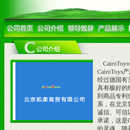
CairoT
CairoT
经过德国有
具有极好的
到商品专利保
系，在北京
诚信、可信以
承诺，这是C
的灵魂，随