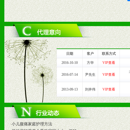
2、对于临期，滞销品给予
六、服务优势
1、完善的信息服务咨询中
我们将及时回复您的疑问。
日期
客户
联系方式
2、售后服务：突发性产品
2016-10-10
方华
VIP查看
以及时受理记录并合理妥善
2016-07-14
尹先生
VIP查看
3、我们时刻整理各区销售
2013-09-13
刘井伟
VIP查看
时收编销售效果显着的案例
·
小儿腹痛家庭护理方法
七、招商代理（全国各地）