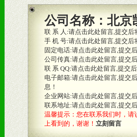
商利润。
2、区域独家经营；建立区
公司名称：
北京
合作关系。
联 系 人:
请点击此处留言,提交后
手 机 号:
请点击此处留言,提交后
固定电话:
请点击此处留言,提交
三、物料及媒体
公司传真:
请点击此处留言,提交
1、免费提供体验及宣传彩
联 系 QQ:
请点击此处留言,提交
2、不定期在各大知名网站
电子邮箱:
请点击此处留言,提交
息！
知名度和影响力。
企业网站:
请点击此处留言,提交
3、根据地方实际情况提供
联系地址:
请点击此处留言,提交
温馨提示：您在联系我们时，请说是在
具。
上看到的，谢谢！
立刻留言