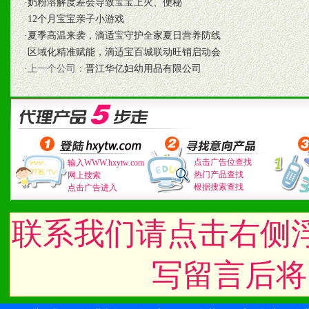
·
奶粉溶解度差会导致宝宝上火、便秘
1、认同我们的经营理念。
·
12个月宝宝亲子小游戏
·
夏季高温来袭，滴适宝守护全家夏日营养防线
2、具备较好商业信誉和资
·
区域化精准赋能，滴适宝百城联动旺销启动会
·上一个公司：
晋江华亿妇幼用品有限公司
3、具备区域内良好的终端
4、具备一定业务团队能力
道，医药渠道并为之提供配
点击广告位查找
输入WWW.hxytw.com
5、具备较强的市场操作意
热门产品查找
网上搜索
根据搜索查找
点击广告进入
联系我们请点击右侧
八、品牌产品
1、不断提升品牌的知名度
写留言后将
2、不断开创新产品不断满