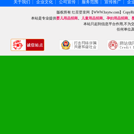
化。
关于我们
企业文化
公司宣传
服务范围
宣传推广
企
┆
┆
┆
┆
┆
版权所有
红星婴童网
【WWW.hxytw.com】Cop
本站是专业提供
婴儿用品招商
、
儿童用品招商
、
孕妇用品招商
、
本站只起到信息平台作用,不为
九、加盟优势
任何单位
1、广告企划支持：产品手
品全面配赠，免费提供软硬
册、专柜咨询手册等各种市
2、市场保护支持：供优质
统一底价供货、严格保证区
3、对代理商、经销商提供
单，税务发票，产品质量报
4、营销技术支持：因地制