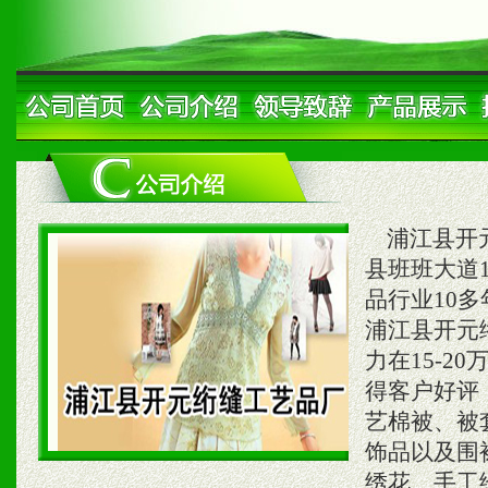
浦江县开元
县班班大道1
品行业10
浦江县开元
力在15-
得客户好评
艺棉被、被
饰品以及围
绣花、手工