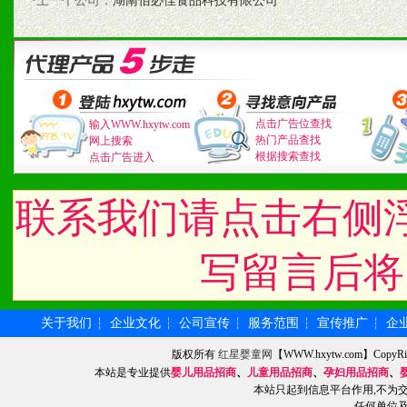
1、认同我们的经营理念。
·上一个公司：
湖南佰必佳食品科技有限公司
2、具备较好商业信誉和资
3、具备区域内良好的终端
4、具备一定业务团队能力
点击广告位查找
输入WWW.hxytw.com
热门产品查找
网上搜索
道，医药渠道并为之提供配
根据搜索查找
点击广告进入
5、具备较强的市场操作意
联系我们请点击右侧
写留言后将
八、品牌产品
1、不断提升品牌的知名度
关于我们
企业文化
公司宣传
服务范围
宣传推广
企
┆
┆
┆
┆
┆
2、不断开创新产品不断满
版权所有
红星婴童网
【WWW.hxytw.com】Cop
本站是专业提供
婴儿用品招商
、
儿童用品招商
、
孕妇用品招商
、
化。
本站只起到信息平台作用,不为
任何单位