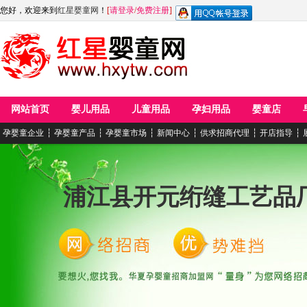
您好，欢迎来到
红星婴童网
！
[
请登录
/
免费注册
]
网站首页
婴儿用品
儿童用品
孕妇用品
婴童店
孕婴童企业
┆
孕婴童产品
┆
孕婴童市场
┆
新闻中心
┆
供求招商代理
┆
开店指导
┆
浦江县开元绗缝工艺品