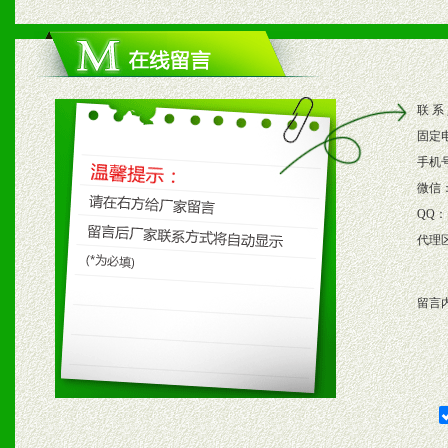
1、根据区域市场协助制定
2、根据具体情况公司给予
联 系
3、根据市场需要，派驻区
固定
保产品顺利销售。
手机
微信
4、根据市场情况公司给予
QQ：
代理
购支持。
留言
五、退换货制度
1、给予前期市场操作一定
2、对于临期，滞销品给予