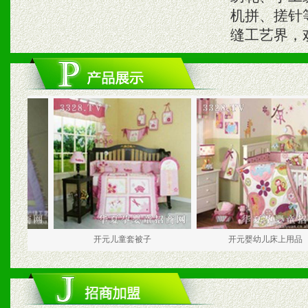
机拼、搓针
缝工艺界，
开元儿童套被子
开元婴幼儿床上用品