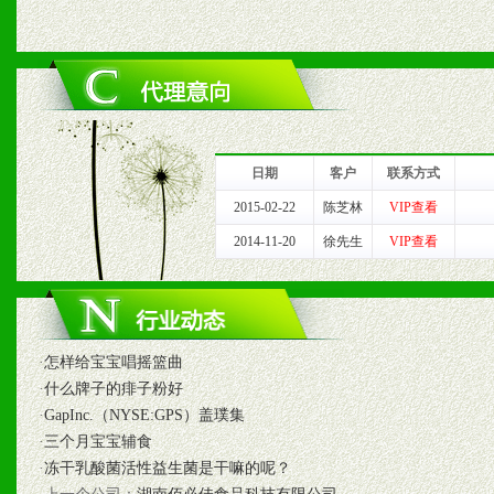
六、服务优势
1、完善的信息服务咨询中
我们将及时回复您的疑问。
日期
客户
联系方式
2、售后服务：突发性产品
2015-02-22
陈芝林
VIP查看
2014-11-20
徐先生
VIP查看
以及时受理记录并合理妥善
3、我们时刻整理各区销售
时收编销售效果显着的案例
·
怎样给宝宝唱摇篮曲
·
什么牌子的痱子粉好
·
GapInc.（NYSE:GPS）盖璞集
七、招商代理（全国各地）
·
三个月宝宝辅食
·
冻干乳酸菌活性益生菌是干嘛的呢？