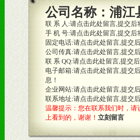
2、区域独家经营；建立区
公司名称：
浦江
合作关系。
联 系 人:
请点击此处留言,提交后
手 机 号:
请点击此处留言,提交后
固定电话:
请点击此处留言,提交
三、物料及媒体
公司传真:
请点击此处留言,提交
1、免费提供体验及宣传彩
联 系 QQ:
请点击此处留言,提交
2、不定期在各大知名网站
电子邮箱:
请点击此处留言,提交
息！
知名度和影响力。
企业网站:
请点击此处留言,提交
3、根据地方实际情况提供
联系地址:
请点击此处留言,提交
温馨提示：您在联系我们时，请说是在
具。
上看到的，谢谢！
立刻留言
四、市场操作及支持