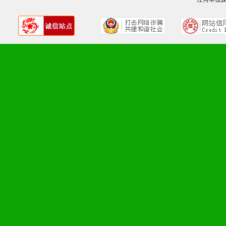
九、加盟优势
1、广告企划支持：产品手
品全面配赠，免费提供软硬
册、专柜咨询手册等各种市
2、市场保护支持：供优质
统一底价供货、严格保证区
3、对代理商、经销商提供
单，税务发票，产品质量报
4、营销技术支持：因地制