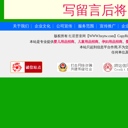
写留言后将
关于我们
企业文化
公司宣传
服务范围
宣传推广
企
┆
┆
┆
┆
┆
版权所有
红星婴童网
【WWW.hxytw.com】Cop
本站是专业提供
婴儿用品招商
、
儿童用品招商
、
孕妇用品招商
、
本站只起到信息平台作用,不为
任何单位