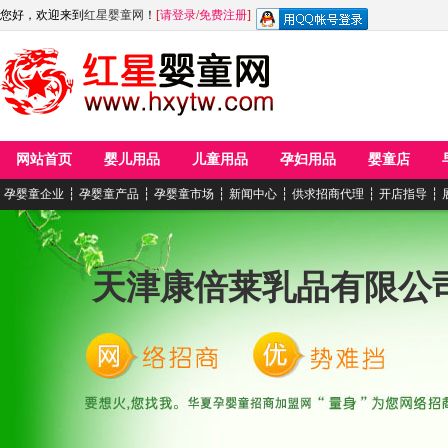
您好，欢迎来到
红星婴童网
！
[
请登录
/
免费注册
]
网站首页
婴儿用品
儿童用品
孕妇用品
婴童店
孕婴童企业
┆
孕婴童产品
┆
孕婴童市场
┆
新闻中心
┆
供求招商代理
┆
开店指导
┆
天津康倍莱乳品有限公